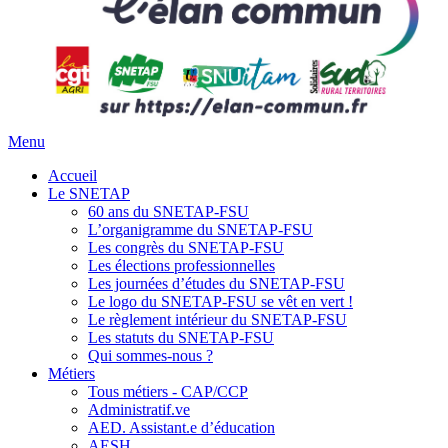
Menu
Accueil
Le SNETAP
60 ans du SNETAP-FSU
L’organigramme du SNETAP-FSU
Les congrès du SNETAP-FSU
Les élections professionnelles
Les journées d’études du SNETAP-FSU
Le logo du SNETAP-FSU se vêt en vert !
Le règlement intérieur du SNETAP-FSU
Les statuts du SNETAP-FSU
Qui sommes-nous ?
Métiers
Tous métiers - CAP/CCP
Administratif.ve
AED. Assistant.e d’éducation
AESH