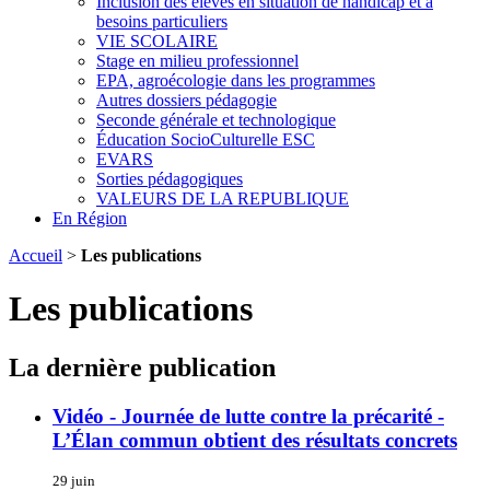
Inclusion des élèves en situation de handicap et à
besoins particuliers
VIE SCOLAIRE
Stage en milieu professionnel
EPA, agroécologie dans les programmes
Autres dossiers pédagogie
Seconde générale et technologique
Éducation SocioCulturelle ESC
EVARS
Sorties pédagogiques
VALEURS DE LA REPUBLIQUE
En Région
Accueil
>
Les publications
Les publications
La dernière publication
Vidéo - Journée de lutte contre la précarité -
L’Élan commun obtient des résultats concrets
29 juin