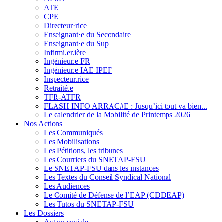
ATE
CPE
Directeur·rice
Enseignant·e du Secondaire
Enseignant·e du Sup
Infirmi.er.ière
Ingénieur.e FR
Ingénieur.e IAE IPEF
Inspecteur.rice
Retraité.e
TFR-ATFR
FLASH INFO ARRAC#E : Jusqu’ici tout va bien...
Le calendrier de la Mobilité de Printemps 2026
Nos Actions
Les Communiqués
Les Mobilisations
Les Pétitions, les tribunes
Les Courriers du SNETAP-FSU
Le SNETAP-FSU dans les instances
Les Textes du Conseil Syndical National
Les Audiences
Le Comité de Défense de l’EAP (CDDEAP)
Les Tutos du SNETAP-FSU
Les Dossiers
Action sociale