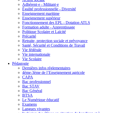
Adhérent·e - Militant·e
Égalité professionnelle - Diversité
Enseignement maritime
Enseignement supérieur
Fonctionnement des EPL - Dotation ATLS
Formation adulte - Apprentissage
Politique Scolaire et Laïcité
Précarité
Retraite, protection sociale et prévoyance
Santé, Sécurité et Conditions de Travail
Vie fédérale
Vie internationale
Vie Scolaire
Pédagogie
Dernières infos réglementaires
4ème-3ème de l’Enseignement agricole
CAPA
Bac professionnel
Bac STAV
Bac Général
BTSA
Le Numérique éducatif
Examens
Langues vivantes