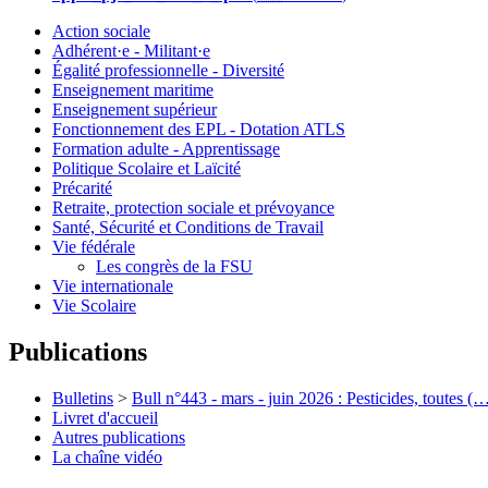
Action sociale
Adhérent·e - Militant·e
Égalité professionnelle - Diversité
Enseignement maritime
Enseignement supérieur
Fonctionnement des EPL - Dotation ATLS
Formation adulte - Apprentissage
Politique Scolaire et Laïcité
Précarité
Retraite, protection sociale et prévoyance
Santé, Sécurité et Conditions de Travail
Vie fédérale
Les congrès de la FSU
Vie internationale
Vie Scolaire
Publications
Bulletins
>
Bull n°443 - mars - juin 2026 : Pesticides, toutes (
Livret d'accueil
Autres publications
La chaîne vidéo