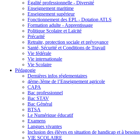
Égalité professionnelle - Diversité
Enseignement maritime
Enseignement supérieur
Fonctionnement des EPL - Dotation ATLS
Formation adulte - Apprentissage
Politique Scolaire et Laïcité
Précarité
Retraite, protection sociale et prévoyance
Santé, Sécurité et Conditions de Travail
Vie fédérale
Vie internationale
Vie Scolaire
Pédagogie
Dernières infos réglementaires
4ème-3ème de l’Enseignement agricole
CAPA
Bac professionnel
Bac STAV
Bac Général
BTSA
Le Numérique éducatif
Examens
Langues vivantes
Inclusion des élèves en situation de handicap et à besoins 
VIE SCOLAIRE