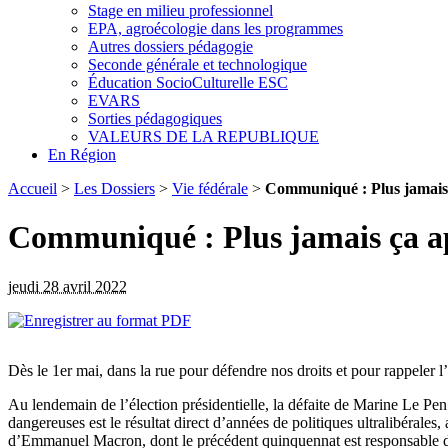
Stage en milieu professionnel
EPA, agroécologie dans les programmes
Autres dossiers pédagogie
Seconde générale et technologique
Éducation SocioCulturelle ESC
EVARS
Sorties pédagogiques
VALEURS DE LA REPUBLIQUE
En Région
Accueil
>
Les Dossiers
>
Vie fédérale
>
Communiqué : Plus jamais 
Communiqué : Plus jamais ça app
jeudi 28 avril 2022
Dès le 1er mai, dans la rue pour défendre nos droits et pour rappeler
Au lendemain de l’élection présidentielle, la défaite de Marine Le Pen
dangereuses est le résultat direct d’années de politiques ultralibérales,
d’Emmanuel Macron, dont le précédent quinquennat est responsable d’u