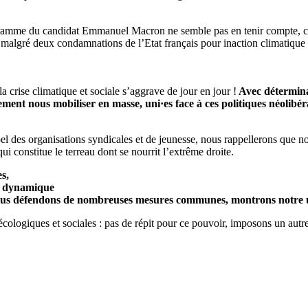
ogramme du candidat Emmanuel Macron ne semble pas en tenir compte, com
ce malgré deux condamnations de l’Etat français pour inaction climatique
a crise climatique et sociale s’aggrave de jour en jour !
Avec déterminat
ent nous mobiliser en masse, uni·es face à ces politiques néolibéral
pel des organisations syndicales et de jeunesse, nous rappellerons qu
ui constitue le terreau dont se nourrit l’extrême droite.
s,
ne dynamique
us défendons de nombreuses mesures communes, montrons notre unit
cologiques et sociales : pas de répit pour ce pouvoir, imposons un aut