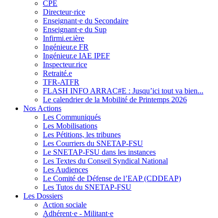
CPE
Directeur·rice
Enseignant·e du Secondaire
Enseignant·e du Sup
Infirmi.er.ière
Ingénieur.e FR
Ingénieur.e IAE IPEF
Inspecteur.rice
Retraité.e
TFR-ATFR
FLASH INFO ARRAC#E : Jusqu’ici tout va bien...
Le calendrier de la Mobilité de Printemps 2026
Nos Actions
Les Communiqués
Les Mobilisations
Les Pétitions, les tribunes
Les Courriers du SNETAP-FSU
Le SNETAP-FSU dans les instances
Les Textes du Conseil Syndical National
Les Audiences
Le Comité de Défense de l’EAP (CDDEAP)
Les Tutos du SNETAP-FSU
Les Dossiers
Action sociale
Adhérent·e - Militant·e