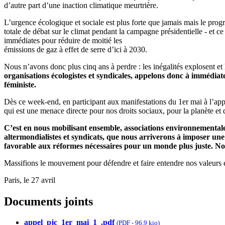
d’autre part d’une inaction climatique meurtrière.
L’urgence écologique et sociale est plus forte que jamais mais le pr
totale de débat sur le climat pendant la campagne présidentielle - et 
immédiates pour réduire de moitié les
émissions de gaz à effet de serre d’ici à 2030.
Nous n’avons donc plus cinq ans à perdre : les inégalités explosent et l
organisations écologistes et syndicales, appelons donc à immédiatem
féministe.
Dès ce week-end, en participant aux manifestations du 1er mai à l’ap
qui est une menace directe pour nos droits sociaux, pour la planète et q
C’est en nous mobilisant ensemble, associations environnementale
altermondialistes et syndicats, que nous arriverons à imposer u
favorable aux réformes nécessaires pour un monde plus juste. No
Massifions le mouvement pour défendre et faire entendre nos valeurs é
Paris, le 27 avril
Documents joints
appel_pjc_1er_mai_1_.pdf
(
PDF
-
96.9 kio
)