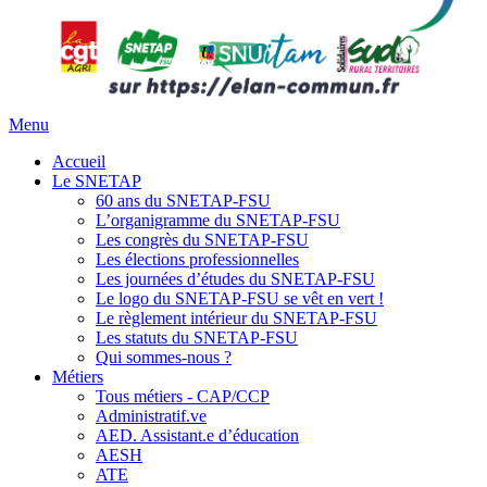
Menu
Accueil
Le SNETAP
60 ans du SNETAP-FSU
L’organigramme du SNETAP-FSU
Les congrès du SNETAP-FSU
Les élections professionnelles
Les journées d’études du SNETAP-FSU
Le logo du SNETAP-FSU se vêt en vert !
Le règlement intérieur du SNETAP-FSU
Les statuts du SNETAP-FSU
Qui sommes-nous ?
Métiers
Tous métiers - CAP/CCP
Administratif.ve
AED. Assistant.e d’éducation
AESH
ATE