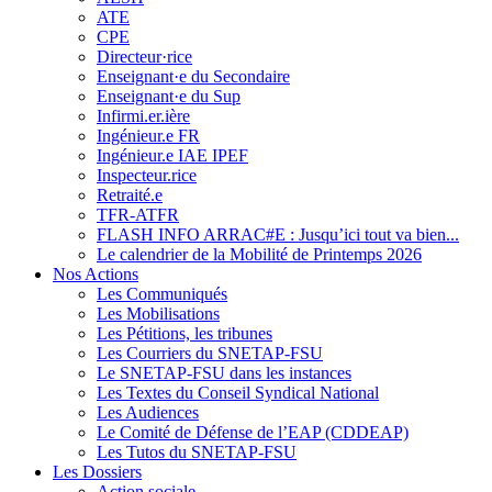
ATE
CPE
Directeur·rice
Enseignant·e du Secondaire
Enseignant·e du Sup
Infirmi.er.ière
Ingénieur.e FR
Ingénieur.e IAE IPEF
Inspecteur.rice
Retraité.e
TFR-ATFR
FLASH INFO ARRAC#E : Jusqu’ici tout va bien...
Le calendrier de la Mobilité de Printemps 2026
Nos Actions
Les Communiqués
Les Mobilisations
Les Pétitions, les tribunes
Les Courriers du SNETAP-FSU
Le SNETAP-FSU dans les instances
Les Textes du Conseil Syndical National
Les Audiences
Le Comité de Défense de l’EAP (CDDEAP)
Les Tutos du SNETAP-FSU
Les Dossiers
Action sociale