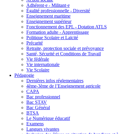
Adhérent·e - Militant·e
Égalité professionnelle - Diversité
Enseignement maritime
Enseignement supérieur
Fonctionnement des EPL - Dotation ATLS
Formation adulte - Apprentissage
Politique Scolaire et Laïcité
Précarité
Retraite, protection sociale et prévoyance
Santé, Sécurité et Conditions de Travail
Vie fédérale
Vie internationale
Vie Scolaire
Pédagogie
Dernières infos réglementaires
4ème-3ème de l’Enseignement agricole
CAPA
Bac professionnel
Bac STAV
Bac Général
BTSA
Le Numérique éducatif
Examens
Langues vivantes