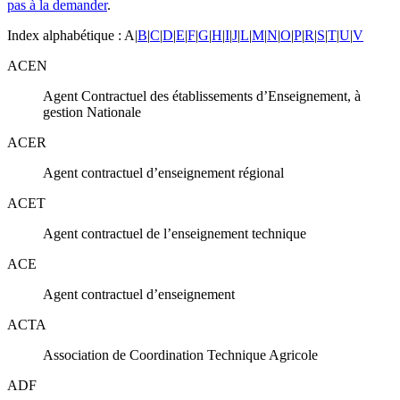
pas à la demander
.
Index alphabétique :
A
|
B
|
C
|
D
|
E
|
F
|
G
|
H
|
I
|
J
|
L
|
M
|
N
|
O
|
P
|
R
|
S
|
T
|
U
|
V
ACEN
Agent Contractuel des établissements d’Enseignement, à
gestion Nationale
ACER
Agent contractuel d’enseignement régional
ACET
Agent contractuel de l’enseignement technique
ACE
Agent contractuel d’enseignement
ACTA
Association de Coordination Technique Agricole
ADF