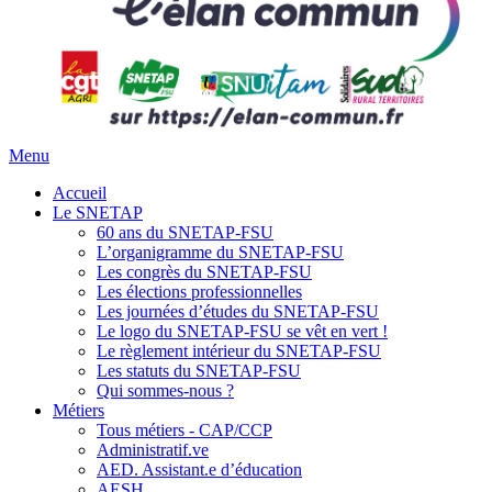
Menu
Accueil
Le SNETAP
60 ans du SNETAP-FSU
L’organigramme du SNETAP-FSU
Les congrès du SNETAP-FSU
Les élections professionnelles
Les journées d’études du SNETAP-FSU
Le logo du SNETAP-FSU se vêt en vert !
Le règlement intérieur du SNETAP-FSU
Les statuts du SNETAP-FSU
Qui sommes-nous ?
Métiers
Tous métiers - CAP/CCP
Administratif.ve
AED. Assistant.e d’éducation
AESH