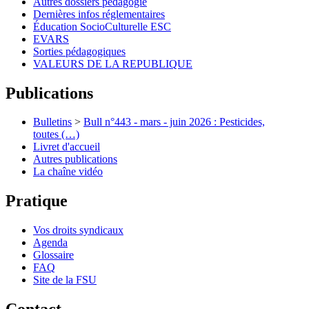
Autres dossiers pédagogie
Dernières infos réglementaires
Éducation SocioCulturelle ESC
EVARS
Sorties pédagogiques
VALEURS DE LA REPUBLIQUE
Publications
Bulletins
>
Bull n°443 - mars - juin 2026 : Pesticides,
toutes (…)
Livret d'accueil
Autres publications
La chaîne vidéo
Pratique
Vos droits syndicaux
Agenda
Glossaire
FAQ
Site de la FSU