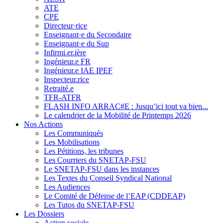
ATE
CPE
Directeur·rice
Enseignant·e du Secondaire
Enseignant·e du Sup
Infirmi.er.ière
Ingénieur.e FR
Ingénieur.e IAE IPEF
Inspecteur.rice
Retraité.e
TFR-ATFR
FLASH INFO ARRAC#E : Jusqu’ici tout va bien...
Le calendrier de la Mobilité de Printemps 2026
Nos Actions
Les Communiqués
Les Mobilisations
Les Pétitions, les tribunes
Les Courriers du SNETAP-FSU
Le SNETAP-FSU dans les instances
Les Textes du Conseil Syndical National
Les Audiences
Le Comité de Défense de l’EAP (CDDEAP)
Les Tutos du SNETAP-FSU
Les Dossiers
Action sociale