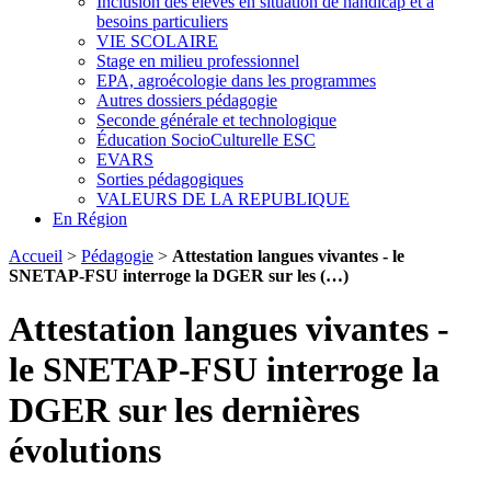
Inclusion des élèves en situation de handicap et à
besoins particuliers
VIE SCOLAIRE
Stage en milieu professionnel
EPA, agroécologie dans les programmes
Autres dossiers pédagogie
Seconde générale et technologique
Éducation SocioCulturelle ESC
EVARS
Sorties pédagogiques
VALEURS DE LA REPUBLIQUE
En Région
Accueil
>
Pédagogie
>
Attestation langues vivantes - le
SNETAP-FSU interroge la DGER sur les (…)
Attestation langues vivantes -
le SNETAP-FSU interroge la
DGER sur les dernières
évolutions