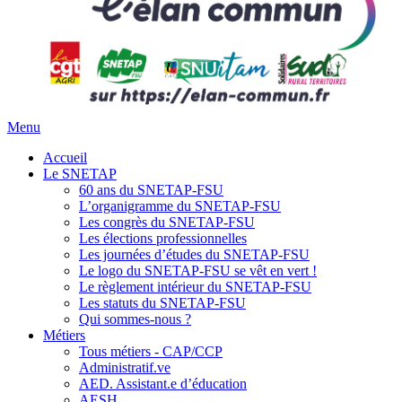
Menu
Accueil
Le SNETAP
60 ans du SNETAP-FSU
L’organigramme du SNETAP-FSU
Les congrès du SNETAP-FSU
Les élections professionnelles
Les journées d’études du SNETAP-FSU
Le logo du SNETAP-FSU se vêt en vert !
Le règlement intérieur du SNETAP-FSU
Les statuts du SNETAP-FSU
Qui sommes-nous ?
Métiers
Tous métiers - CAP/CCP
Administratif.ve
AED. Assistant.e d’éducation
AESH