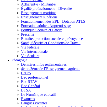
Adhérent·e - Militant·e
Égalité professionnelle - Diversité
Enseignement maritime
Enseignement supérieur
Fonctionnement des EPL - Dotation ATLS
Formation adulte - Apprentissage
Politique Scolaire et Laïcité
Précarité
Retraite, protection sociale et prévoyance
Santé, Sécurité et Conditions de Travail
Vie fédérale
Vie internationale
Vie Scolaire
Pédagogie
Dernières infos réglementaires
4ème-3ème de l’Enseignement agricole
CAPA
Bac professionnel
Bac STAV
Bac Général
BTSA
Le Numérique éducatif
Examens
Langues vivantes