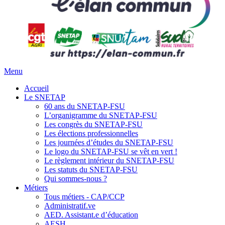
Menu
Accueil
Le SNETAP
60 ans du SNETAP-FSU
L’organigramme du SNETAP-FSU
Les congrès du SNETAP-FSU
Les élections professionnelles
Les journées d’études du SNETAP-FSU
Le logo du SNETAP-FSU se vêt en vert !
Le règlement intérieur du SNETAP-FSU
Les statuts du SNETAP-FSU
Qui sommes-nous ?
Métiers
Tous métiers - CAP/CCP
Administratif.ve
AED. Assistant.e d’éducation
AESH