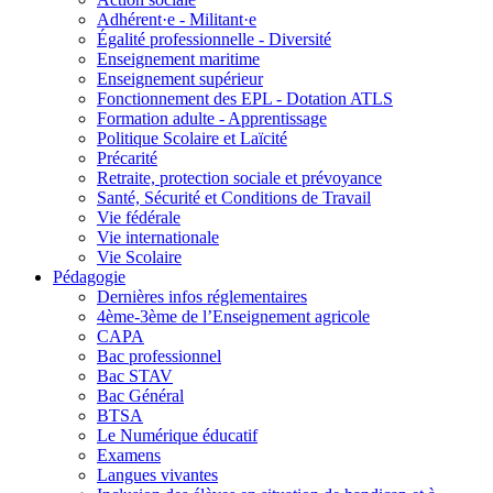
Adhérent·e - Militant·e
Égalité professionnelle - Diversité
Enseignement maritime
Enseignement supérieur
Fonctionnement des EPL - Dotation ATLS
Formation adulte - Apprentissage
Politique Scolaire et Laïcité
Précarité
Retraite, protection sociale et prévoyance
Santé, Sécurité et Conditions de Travail
Vie fédérale
Vie internationale
Vie Scolaire
Pédagogie
Dernières infos réglementaires
4ème-3ème de l’Enseignement agricole
CAPA
Bac professionnel
Bac STAV
Bac Général
BTSA
Le Numérique éducatif
Examens
Langues vivantes