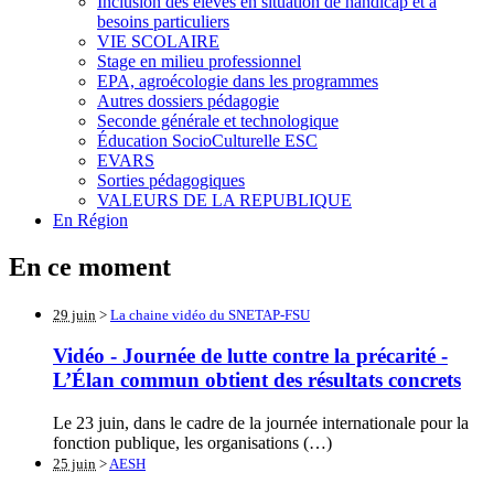
Inclusion des élèves en situation de handicap et à
besoins particuliers
VIE SCOLAIRE
Stage en milieu professionnel
EPA, agroécologie dans les programmes
Autres dossiers pédagogie
Seconde générale et technologique
Éducation SocioCulturelle ESC
EVARS
Sorties pédagogiques
VALEURS DE LA REPUBLIQUE
En Région
En ce moment
29 juin
>
La chaine vidéo du SNETAP-FSU
Vidéo - Journée de lutte contre la précarité -
L’Élan commun obtient des résultats concrets
Le 23 juin, dans le cadre de la journée internationale pour la
fonction publique, les organisations (…)
25 juin
>
AESH