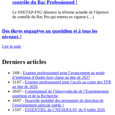
contrôle du Bac Professionnel !
Le SNETAP-FSU dénonce la réforme actuelle de l’épreuve
de contrôle du Bac Pro qui entrera en vigueur (…)
Des élu•es engagé•es au quotidien et à tous les
niveaux !
Lire la suite
Derniers articles
3/08 -
Examen professionnel pour l’avancement au grade
d’ingénieur d’études hors classe au titre de 2027
31/07 -
Examen professionnel pour l’accès au corps des TFR
au titre de 2026
26/07 -
Communiqué de l’intersyndicale de l’Enseignement
supérieur et de la Recherche
16/07 -
Nouvelle mobilité des personnels de direction de
l’enseignement agricole public !
13/07 -
ESSENTIEL du CNESERAAV du 9 juillet 2026