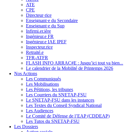
ATE
CPE
Directeur·rice
Enseignant·e du Secondaire
Enseignant·e du Sup
Infirmi.er.ière
Ingénieur.e FR
Ingénieur.e IAE IPEF
Inspecteur.rice
Retraité.e
TFR-ATFR
FLASH INFO ARRAC#E : Jusqu’ici tout va bien...
Le calendrier de la Mobilité de Printemps 2026
Nos Actions
Les Communiqués
Les Mobilisations
Les Pétitions, les tribunes
Les Courriers du SNETAP-FSU
Le SNETAP-FSU dans les instances
Les Textes du Conseil Syndical National
Les Audiences
Le Comité de Défense de l’EAP (CDDEAP)
Les Tutos du SNETAP-FSU
Les Dossiers
Action sociale