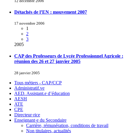
12 décembre 2006
Détachés de l’EN : mouvement 2007
17 novembre 2006
1
2
3
2005
CAP des Professeurs de Lycée Professionnel Agricole :
réunion des 26 et 27 janvier 2005
28 janvier 2005
Tous métiers - CAP/CCP
Administratif.ve
AED. Assistant.e d’éducation
AESH
ATE
CPE
Directeur·rice
Enseignant·e du Secondaire
Carrière, rémunération, conditions de travail
Non titulaires, actualités