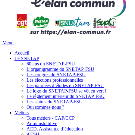
Menu
Accueil
Le SNETAP
60 ans du SNETAP-FSU
L’organigramme du SNETAP-FSU
Les congrès du SNETAP-FSU
Les élections professionnelles
Les journées d’études du SNETAP-FSU
Le logo du SNETAP-FSU se vêt en vert !
Le règlement intérieur du SNETAP-FSU
Les statuts du SNETAP-FSU
Qui sommes-nous ?
Métiers
Tous métiers - CAP/CCP
Administratif.ve
AED. Assistant.e d’éducation
AESH