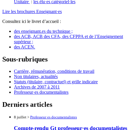
Unitaire
:
les élu·es catégoriel·les
Lire les brochures Enseignant·es
Consultez ici le livret d’accueil :
des enseignant.es du technique ;
des ACB, ACB des CFA, des CFPPA et de l’Enseignement
supérieur ;
des ACEN.
Sous-rubriques
Carrière, rémunération, conditions de travail
Non titulaires, actualités
Statuts (titulaire, contractuel) et grille indicaire
Archives de 2007 à 2011
Professeur·es documentalistes
Derniers articles
8 juillet >
Professeur·es documentalistes
Compte-rendu Gt professeur·es documentalistes