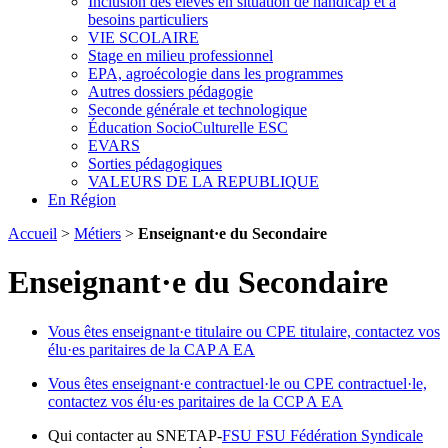
Inclusion des élèves en situation de handicap et à
besoins particuliers
VIE SCOLAIRE
Stage en milieu professionnel
EPA, agroécologie dans les programmes
Autres dossiers pédagogie
Seconde générale et technologique
Éducation SocioCulturelle ESC
EVARS
Sorties pédagogiques
VALEURS DE LA REPUBLIQUE
En Région
Accueil
>
Métiers
>
Enseignant·e du Secondaire
Enseignant·e du Secondaire
Vous êtes enseignant·e titulaire ou CPE titulaire, contactez vos
élu·es paritaires de la CAP A EA
Vous êtes enseignant·e contractuel·le ou CPE contractuel·le,
contactez vos élu·es paritaires de la CCP A EA
Qui contacter au SNETAP-
FSU
FSU
Fédération Syndicale