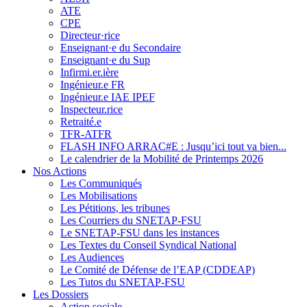
ATE
CPE
Directeur·rice
Enseignant·e du Secondaire
Enseignant·e du Sup
Infirmi.er.ière
Ingénieur.e FR
Ingénieur.e IAE IPEF
Inspecteur.rice
Retraité.e
TFR-ATFR
FLASH INFO ARRAC#E : Jusqu’ici tout va bien...
Le calendrier de la Mobilité de Printemps 2026
Nos Actions
Les Communiqués
Les Mobilisations
Les Pétitions, les tribunes
Les Courriers du SNETAP-FSU
Le SNETAP-FSU dans les instances
Les Textes du Conseil Syndical National
Les Audiences
Le Comité de Défense de l’EAP (CDDEAP)
Les Tutos du SNETAP-FSU
Les Dossiers
Action sociale