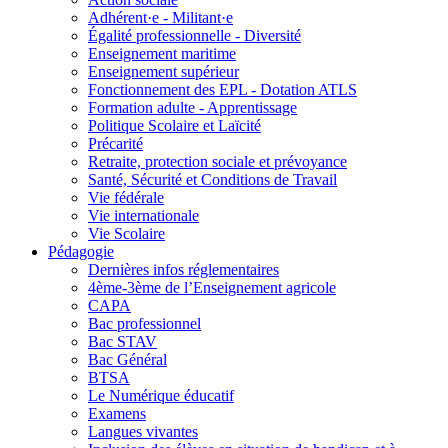
Adhérent·e - Militant·e
Égalité professionnelle - Diversité
Enseignement maritime
Enseignement supérieur
Fonctionnement des EPL - Dotation ATLS
Formation adulte - Apprentissage
Politique Scolaire et Laïcité
Précarité
Retraite, protection sociale et prévoyance
Santé, Sécurité et Conditions de Travail
Vie fédérale
Vie internationale
Vie Scolaire
Pédagogie
Dernières infos réglementaires
4ème-3ème de l’Enseignement agricole
CAPA
Bac professionnel
Bac STAV
Bac Général
BTSA
Le Numérique éducatif
Examens
Langues vivantes