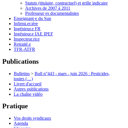
Statuts (titulaire, contractuel) et grille indicaire
Archives de 2007 à 2011
Professeur·es documentalistes
Enseignant·e du Sup
Infirmi.er.ière
Ingénieur.e FR
Ingénieur.e IAE IPEF
Inspecteur.rice
Retraité.e
TFR-ATFR
Publications
Bulletins
>
Bull n°443 - mars - juin 2026 : Pesticides,
toutes (…)
Livret d'accueil
Autres publications
La chaîne vidéo
Pratique
Vos droits syndicaux
Agenda