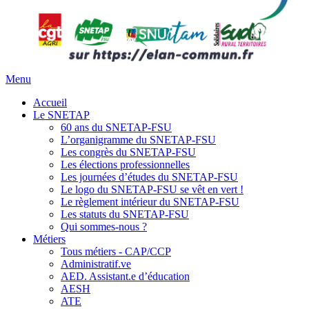
Menu
Accueil
Le SNETAP
60 ans du SNETAP-FSU
L’organigramme du SNETAP-FSU
Les congrès du SNETAP-FSU
Les élections professionnelles
Les journées d’études du SNETAP-FSU
Le logo du SNETAP-FSU se vêt en vert !
Le règlement intérieur du SNETAP-FSU
Les statuts du SNETAP-FSU
Qui sommes-nous ?
Métiers
Tous métiers - CAP/CCP
Administratif.ve
AED. Assistant.e d’éducation
AESH
ATE