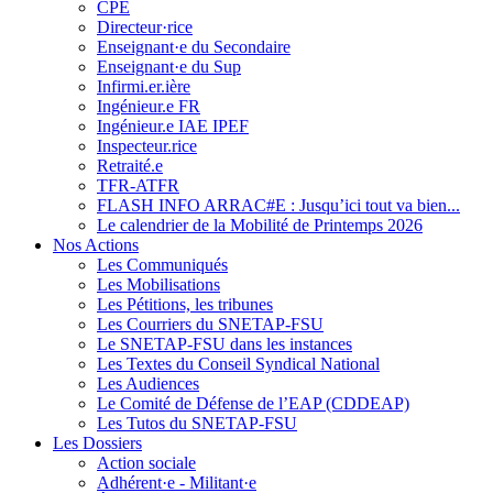
CPE
Directeur·rice
Enseignant·e du Secondaire
Enseignant·e du Sup
Infirmi.er.ière
Ingénieur.e FR
Ingénieur.e IAE IPEF
Inspecteur.rice
Retraité.e
TFR-ATFR
FLASH INFO ARRAC#E : Jusqu’ici tout va bien...
Le calendrier de la Mobilité de Printemps 2026
Nos Actions
Les Communiqués
Les Mobilisations
Les Pétitions, les tribunes
Les Courriers du SNETAP-FSU
Le SNETAP-FSU dans les instances
Les Textes du Conseil Syndical National
Les Audiences
Le Comité de Défense de l’EAP (CDDEAP)
Les Tutos du SNETAP-FSU
Les Dossiers
Action sociale
Adhérent·e - Militant·e