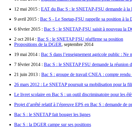
12 mai 2015 :
EAT du Bac S : le SNETAP-FSU demande à la D
9 avril 2015 :
Bac S - Le Snetap-FSU rappelle sa position à l
6 février 2015 :
Bac S : le SNETAP-FSU saisit à nouveau la D
2 oct 2014 :
Bac S : le SNETAP FSU réaffirme sa position
Propositions de la DGER
, septembre 2014
19 mai 2014 :
Bac S dans l’enseignement agricole public : Ne 
7 février 2014 :
Bac S : le SNETAP FSU demande la réunion du
21 juin 2013 :
Bac S : groupe de travail CNEA : compte rendu 
26 mars 2012 : Le SNETAP poursuit sa mobilisation pour la fil
Le livret scolaire en Bac S : un outil discriminatoire pour les él
Projet d’arrêté relatif à l’épreuve EPS en Bac S : demande de 
Bac S : le SNETAP fait bouger les lignes
Bac S : la DGER campe sur ses positions