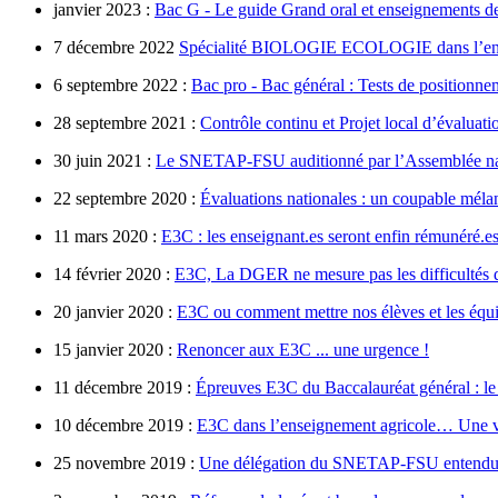
janvier 2023 :
Bac G - Le guide Grand oral et enseignements de
7 décembre 2022
Spécialité BIOLOGIE ECOLOGIE dans l’ens
6 septembre 2022 :
Bac pro - Bac général : Tests de positi
28 septembre 2021 :
Contrôle continu et Projet local d’évaluati
30 juin 2021 :
Le SNETAP-FSU auditionné par l’Assemblée natio
22 septembre 2020 :
Évaluations nationales : un coupable méla
11 mars 2020 :
E3C : les enseignant.es seront enfin rémunéré.es
14 février 2020 :
E3C, La DGER ne mesure pas les difficultés d
20 janvier 2020 :
E3C ou comment mettre nos élèves et les équi
15 janvier 2020 :
Renoncer aux E3C ... une urgence !
11 décembre 2019 :
Épreuves E3C du Baccalauréat général : le
10 décembre 2019 :
E3C dans l’enseignement agricole… Une véri
25 novembre 2019 :
Une délégation du SNETAP-FSU entendue à