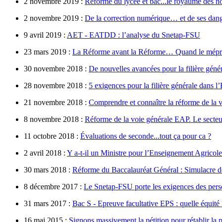
2 novembre 2019 :
Réforme du lycée et bac...le royaume des n
2 novembre 2019 :
De la correction numérique… et de ses dan
9 avril 2019 :
AET - EATDD : l’analyse du Snetap-FSU
23 mars 2019 :
La Réforme avant la Réforme… Quand le mépris 
30 novembre 2018 :
De nouvelles avancées pour la filière génér
28 novembre 2018 :
5 exigences pour la filière générale dans 
21 novembre 2018 :
Comprendre et connaître la réforme de la 
8 novembre 2018 :
Réforme de la voie générale EAP. Le secte
11 octobre 2018 :
Évaluations de seconde...tout ça pour ca ?
2 avril 2018 :
Y a-t-il un Ministre pour l’Enseignement Agricole
30 mars 2018 :
Réforme du Baccalauréat Général : Simulacre de
8 décembre 2017 :
Le Snetap-FSU porte les exigences des pe
31 mars 2017 :
Bac S - Epreuve facultative EPS : quelle équité 
16 mai 2015 :
Signons massivement la pétition pour rétablir la