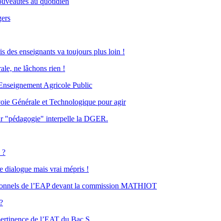
ouveautés au quotidien
gers
des enseignants va toujours plus loin !
ale, ne lâchons rien !
l’Enseignement Agricole Public
voie Générale et Technologique pour agir
ur "pédagogie" interpelle la DGER.
 ?
 dialogue mais vrai mépris !
rsonnels de l’EAP devant la commission MATHIOT
?
 pertinence de l’EAT du Bac S