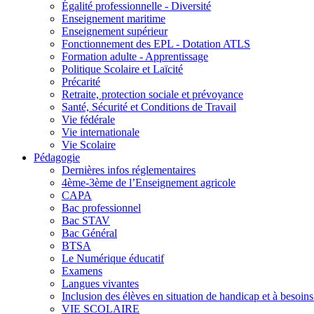
Égalité professionnelle - Diversité
Enseignement maritime
Enseignement supérieur
Fonctionnement des EPL - Dotation ATLS
Formation adulte - Apprentissage
Politique Scolaire et Laïcité
Précarité
Retraite, protection sociale et prévoyance
Santé, Sécurité et Conditions de Travail
Vie fédérale
Vie internationale
Vie Scolaire
Pédagogie
Dernières infos réglementaires
4ème-3ème de l’Enseignement agricole
CAPA
Bac professionnel
Bac STAV
Bac Général
BTSA
Le Numérique éducatif
Examens
Langues vivantes
Inclusion des élèves en situation de handicap et à besoins 
VIE SCOLAIRE