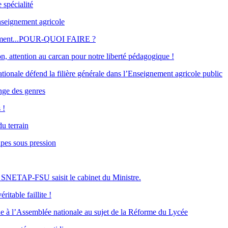
 spécialité
eignement agricole
onnement...POUR-QUOI FAIRE ?
on, attention au carcan pour notre liberté pédagogique !
nale défend la filière générale dans l’Enseignement agricole public
nge des genres
 !
u terrain
pes sous pression
 SNETAP-FSU saisit le cabinet du Ministre.
table faillite !
 l’Assemblée nationale au sujet de la Réforme du Lycée