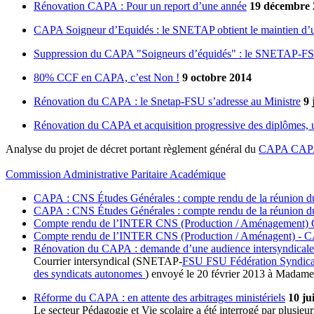
Rénovation CAPA : Pour un report d’une année
19 décembre 
CAPA Soigneur d’Equidés : le SNETAP obtient le maintien d
Suppression du CAPA "Soigneurs d’équidés" : le SNETAP-FSU
80% CCF en CAPA, c’est Non !
9 octobre 2014
Rénovation du CAPA : le Snetap-FSU s’adresse au Ministre
9 
Rénovation du CAPA et acquisition progressive des diplômes, un
Analyse du projet de décret portant règlement général du
CAPA
CAP
Commission Administrative Paritaire Académique
CAPA : CNS Études Générales : compte rendu de la réunion d
CAPA : CNS Études Générales : compte rendu de la réunion du
Compte rendu de l’INTER CNS (Production / Aménagement
Compte rendu de l’INTER CNS (Production / Aménagent) - 
Rénovation du CAPA : demande d’une audience intersyndicale
Courrier intersyndical (SNETAP-
FSU
FSU
Fédération Syndica
des syndicats autonomes
) envoyé le 20 février 2013 à Madam
Réforme du CAPA : en attente des arbitrages ministériels
10 ju
Le secteur Pédagogie et Vie scolaire a été interrogé par plusie