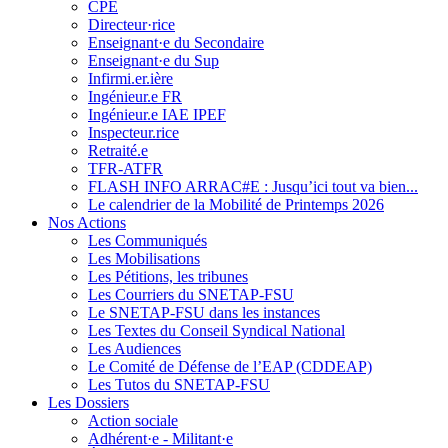
CPE
Directeur·rice
Enseignant·e du Secondaire
Enseignant·e du Sup
Infirmi.er.ière
Ingénieur.e FR
Ingénieur.e IAE IPEF
Inspecteur.rice
Retraité.e
TFR-ATFR
FLASH INFO ARRAC#E : Jusqu’ici tout va bien...
Le calendrier de la Mobilité de Printemps 2026
Nos Actions
Les Communiqués
Les Mobilisations
Les Pétitions, les tribunes
Les Courriers du SNETAP-FSU
Le SNETAP-FSU dans les instances
Les Textes du Conseil Syndical National
Les Audiences
Le Comité de Défense de l’EAP (CDDEAP)
Les Tutos du SNETAP-FSU
Les Dossiers
Action sociale
Adhérent·e - Militant·e