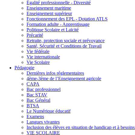
Égalité professionnelle - Diversité
Enseignement maritime
Enseignement supérieur
Fonctionnement des EPL - Dotation ATLS
Formation adulte - Apprentissage
Politique Scolaire et Laïcité
Précarité
Retraite, protection sociale et prévoyance
Santé, Sécurité et Conditions de Travail
Vie fédérale
Vie internationale
Vie Scolaire
Pédagogie
Dernières infos réglementaires
4ème-3ème de l’Enseignement agricole
CAPA
Bac professionnel
Bac STAV
Bac Général
BTSA
Le Numérique éducatif
Examens
Langues vivantes
Inclusion des élèves en situation de handicap et à besoins 
VIE SCOLAIRE