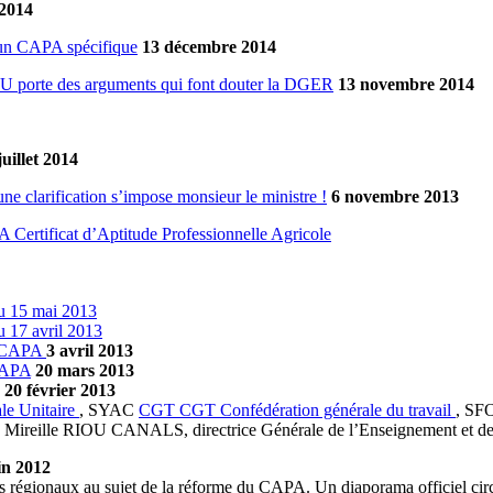
2014
’un CAPA spécifique
13 décembre 2014
 porte des arguments qui font douter la DGER
13 novembre 2014
juillet 2014
e clarification s’impose monsieur le ministre !
6 novembre 2013
A
Certificat d’Aptitude Professionnelle Agricole
u 15 mai 2013
 17 avril 2013
) CAPA
3 avril 2013
CAPA
20 mars 2013
20 février 2013
le Unitaire
, SYAC
CGT
CGT
Confédération générale du travail
, SF
e Mireille RIOU CANALS, directrice Générale de l’Enseignement et de
in 2012
urs régionaux au sujet de la réforme du CAPA. Un diaporama officiel cir