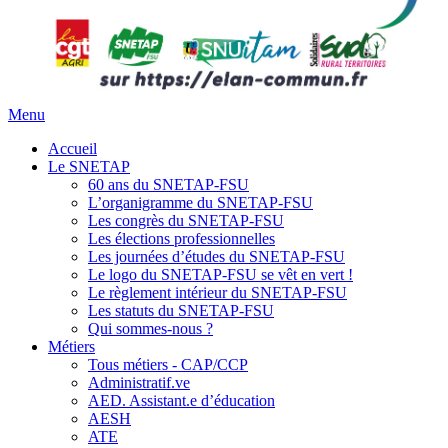
Menu
Accueil
Le SNETAP
60 ans du SNETAP-FSU
L’organigramme du SNETAP-FSU
Les congrès du SNETAP-FSU
Les élections professionnelles
Les journées d’études du SNETAP-FSU
Le logo du SNETAP-FSU se vêt en vert !
Le règlement intérieur du SNETAP-FSU
Les statuts du SNETAP-FSU
Qui sommes-nous ?
Métiers
Tous métiers - CAP/CCP
Administratif.ve
AED. Assistant.e d’éducation
AESH
ATE