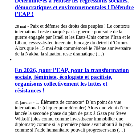
Déterminé·es à refuser les régressions sociales,
démocratiques et environnementales ! Défendre
l’EAP !
- Paix et défense des droits des peuples ! Le contexte
28 mai
international reste marqué par la guerre : poursuite de la
guerre engagée par Israël et les Etats-Unis contre l’Iran et le
Liban, cessez-le-feu incertain, blocage du détroit d’Ormuz.
Alors que le 15 mai était commémoré le 78ème anniversaire
de la Nakba, la situation reste dramatique (…)
En 2026, pour l’EAP, pour la transformation
sociale, féministe, écologiste et pacifiste,
organisons collectivement les luttes et
résistances !
- 1. Éléments de contexte* D’un point de vue
31 janvier
international : (cliquer pour dérouler) Alors que vient d’être
lancée la seconde phase du plan de paix à Gaza par Steve
Witkoff (plus connu comme investisseur immobilier que
diplomate) comme si la première phase avait abouti à la paix,
comme si l’aide humanitaire pouvait progresser sans (…)