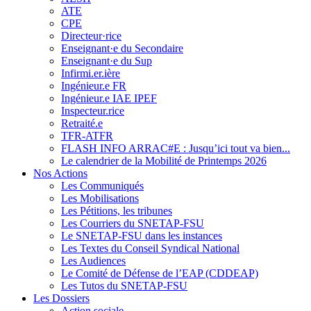
ATE
CPE
Directeur·rice
Enseignant·e du Secondaire
Enseignant·e du Sup
Infirmi.er.ière
Ingénieur.e FR
Ingénieur.e IAE IPEF
Inspecteur.rice
Retraité.e
TFR-ATFR
FLASH INFO ARRAC#E : Jusqu’ici tout va bien...
Le calendrier de la Mobilité de Printemps 2026
Nos Actions
Les Communiqués
Les Mobilisations
Les Pétitions, les tribunes
Les Courriers du SNETAP-FSU
Le SNETAP-FSU dans les instances
Les Textes du Conseil Syndical National
Les Audiences
Le Comité de Défense de l’EAP (CDDEAP)
Les Tutos du SNETAP-FSU
Les Dossiers
Action sociale