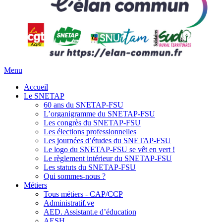
Menu
Accueil
Le SNETAP
60 ans du SNETAP-FSU
L’organigramme du SNETAP-FSU
Les congrès du SNETAP-FSU
Les élections professionnelles
Les journées d’études du SNETAP-FSU
Le logo du SNETAP-FSU se vêt en vert !
Le règlement intérieur du SNETAP-FSU
Les statuts du SNETAP-FSU
Qui sommes-nous ?
Métiers
Tous métiers - CAP/CCP
Administratif.ve
AED. Assistant.e d’éducation
AESH