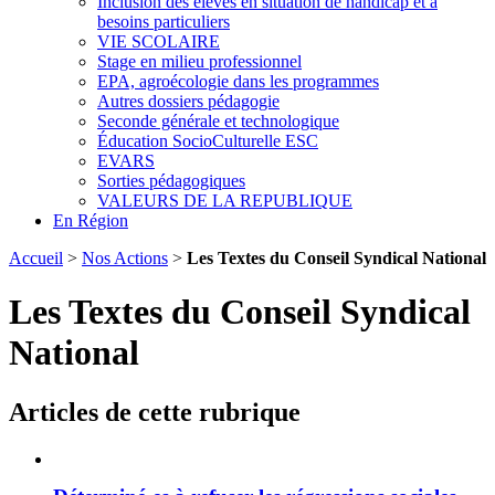
Inclusion des élèves en situation de handicap et à
besoins particuliers
VIE SCOLAIRE
Stage en milieu professionnel
EPA, agroécologie dans les programmes
Autres dossiers pédagogie
Seconde générale et technologique
Éducation SocioCulturelle ESC
EVARS
Sorties pédagogiques
VALEURS DE LA REPUBLIQUE
En Région
Accueil
>
Nos Actions
>
Les Textes du Conseil Syndical National
Les Textes du Conseil Syndical
National
Articles de cette rubrique