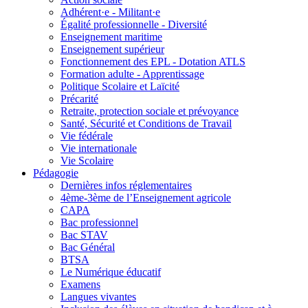
Adhérent·e - Militant·e
Égalité professionnelle - Diversité
Enseignement maritime
Enseignement supérieur
Fonctionnement des EPL - Dotation ATLS
Formation adulte - Apprentissage
Politique Scolaire et Laïcité
Précarité
Retraite, protection sociale et prévoyance
Santé, Sécurité et Conditions de Travail
Vie fédérale
Vie internationale
Vie Scolaire
Pédagogie
Dernières infos réglementaires
4ème-3ème de l’Enseignement agricole
CAPA
Bac professionnel
Bac STAV
Bac Général
BTSA
Le Numérique éducatif
Examens
Langues vivantes