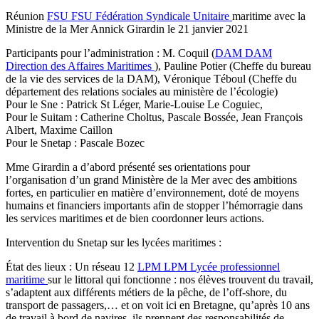
Réunion
FSU
FSU
Fédération Syndicale Unitaire
maritime avec la
Ministre de la Mer Annick Girardin le 21 janvier 2021
Participants pour l’administration : M. Coquil (
DAM
DAM
Direction des Affaires Maritimes
), Pauline Potier (Cheffe du bureau
de la vie des services de la DAM), Véronique Téboul (Cheffe du
département des relations sociales au ministère de l’écologie)
Pour le Sne : Patrick St Léger, Marie-Louise Le Coguiec,
Pour le Suitam : Catherine Choltus, Pascale Bossée, Jean François
Albert, Maxime Caillon
Pour le Snetap : Pascale Bozec
Mme Girardin a d’abord présenté ses orientations pour
l’organisation d’un grand Ministère de la Mer avec des ambitions
fortes, en particulier en matière d’environnement, doté de moyens
humains et financiers importants afin de stopper l’hémorragie dans
les services maritimes et de bien coordonner leurs actions.
Intervention du Snetap sur les lycées maritimes :
État des lieux : Un réseau 12
LPM
LPM
Lycée professionnel
maritime
sur le littoral qui fonctionne : nos élèves trouvent du travail,
s’adaptent aux différents métiers de la pêche, de l’off-shore, du
transport de passagers,… et on voit ici en Bretagne, qu’après 10 ans
de travail à bord de navires, ils prennent des responsabilités de