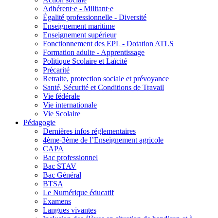
Adhérent·e - Militant·e
Égalité professionnelle - Diversité
Enseignement maritime
Enseignement supérieur
Fonctionnement des EPL - Dotation ATLS
Formation adulte - Apprentissage
Politique Scolaire et Laïcité
Précarité
Retraite, protection sociale et prévoyance
Santé, Sécurité et Conditions de Travail
Vie fédérale
Vie internationale
Vie Scolaire
Pédagogie
Dernières infos réglementaires
4ème-3ème de l’Enseignement agricole
CAPA
Bac professionnel
Bac STAV
Bac Général
BTSA
Le Numérique éducatif
Examens
Langues vivantes