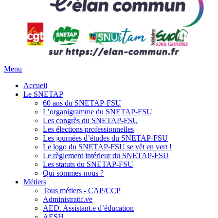
Menu
Accueil
Le SNETAP
60 ans du SNETAP-FSU
L’organigramme du SNETAP-FSU
Les congrès du SNETAP-FSU
Les élections professionnelles
Les journées d’études du SNETAP-FSU
Le logo du SNETAP-FSU se vêt en vert !
Le règlement intérieur du SNETAP-FSU
Les statuts du SNETAP-FSU
Qui sommes-nous ?
Métiers
Tous métiers - CAP/CCP
Administratif.ve
AED. Assistant.e d’éducation
AESH