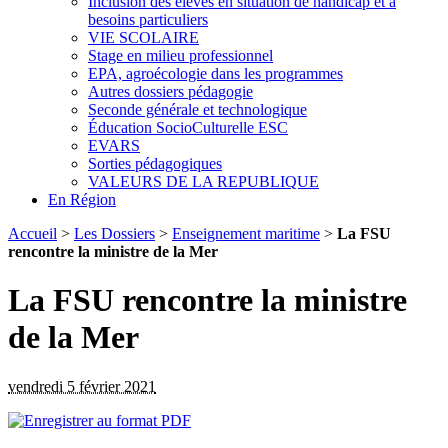
Inclusion des élèves en situation de handicap et à
besoins particuliers
VIE SCOLAIRE
Stage en milieu professionnel
EPA, agroécologie dans les programmes
Autres dossiers pédagogie
Seconde générale et technologique
Éducation SocioCulturelle ESC
EVARS
Sorties pédagogiques
VALEURS DE LA REPUBLIQUE
En Région
Accueil
>
Les Dossiers
>
Enseignement maritime
>
La FSU
rencontre la ministre de la Mer
La FSU rencontre la ministre
de la Mer
vendredi 5 février 2021