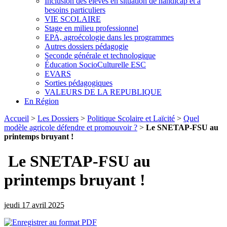
Inclusion des élèves en situation de handicap et à
besoins particuliers
VIE SCOLAIRE
Stage en milieu professionnel
EPA, agroécologie dans les programmes
Autres dossiers pédagogie
Seconde générale et technologique
Éducation SocioCulturelle ESC
EVARS
Sorties pédagogiques
VALEURS DE LA REPUBLIQUE
En Région
Accueil
>
Les Dossiers
>
Politique Scolaire et Laïcité
>
Quel
modèle agricole défendre et promouvoir ?
>
Le SNETAP-FSU au
printemps bruyant !
Le SNETAP-FSU au
printemps bruyant !
jeudi 17 avril 2025