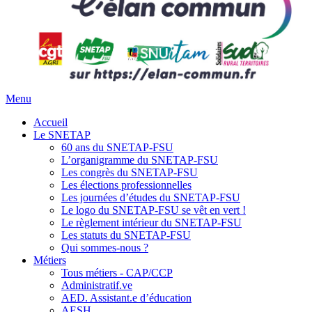
Menu
Accueil
Le SNETAP
60 ans du SNETAP-FSU
L’organigramme du SNETAP-FSU
Les congrès du SNETAP-FSU
Les élections professionnelles
Les journées d’études du SNETAP-FSU
Le logo du SNETAP-FSU se vêt en vert !
Le règlement intérieur du SNETAP-FSU
Les statuts du SNETAP-FSU
Qui sommes-nous ?
Métiers
Tous métiers - CAP/CCP
Administratif.ve
AED. Assistant.e d’éducation
AESH