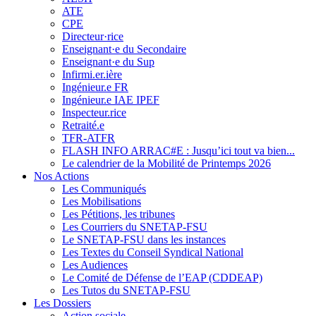
ATE
CPE
Directeur·rice
Enseignant·e du Secondaire
Enseignant·e du Sup
Infirmi.er.ière
Ingénieur.e FR
Ingénieur.e IAE IPEF
Inspecteur.rice
Retraité.e
TFR-ATFR
FLASH INFO ARRAC#E : Jusqu’ici tout va bien...
Le calendrier de la Mobilité de Printemps 2026
Nos Actions
Les Communiqués
Les Mobilisations
Les Pétitions, les tribunes
Les Courriers du SNETAP-FSU
Le SNETAP-FSU dans les instances
Les Textes du Conseil Syndical National
Les Audiences
Le Comité de Défense de l’EAP (CDDEAP)
Les Tutos du SNETAP-FSU
Les Dossiers
Action sociale