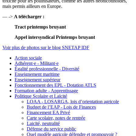
toxicité pour les pollinisateurs, comme les autres néonicotinoïdes,
mais permis ailleurs en Europe.
— ->
A télécharger :
Tract printemps bruyant
Appel intersyndical Printemps bruyant
Voir plus de photos sur le blog SNETAP IDF
Action sociale
Adhérent·e - Militant·e
Égalité professionnelle - Diversité
Enseignement maritime
Enseignement supérieur
Fonctionnement des EPL - Dotation ATLS
Formation adulte - Apprentissage
Politique Scolaire et Laïcité
LOAA - LOSARGA, lois d’orientation agricole
Budget de l’EAP - Lois de Finances
Financement EA Privé
Carte scolaire, notes de rentrée
Laicïté, neutralité
Défense du service public
Quel modèle agricole défendre et promouvoir ?