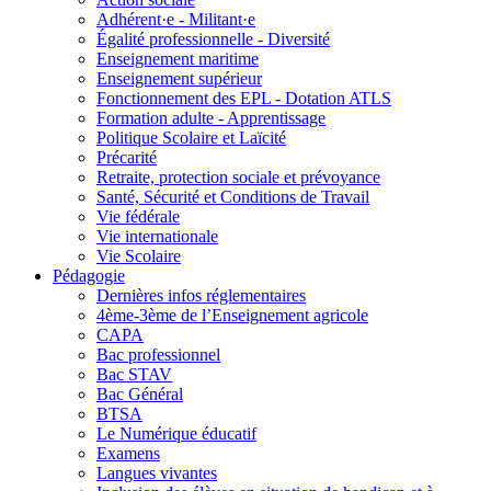
Adhérent·e - Militant·e
Égalité professionnelle - Diversité
Enseignement maritime
Enseignement supérieur
Fonctionnement des EPL - Dotation ATLS
Formation adulte - Apprentissage
Politique Scolaire et Laïcité
Précarité
Retraite, protection sociale et prévoyance
Santé, Sécurité et Conditions de Travail
Vie fédérale
Vie internationale
Vie Scolaire
Pédagogie
Dernières infos réglementaires
4ème-3ème de l’Enseignement agricole
CAPA
Bac professionnel
Bac STAV
Bac Général
BTSA
Le Numérique éducatif
Examens
Langues vivantes