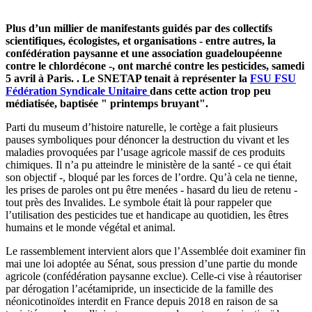
Plus d’un millier de manifestants guidés par des collectifs
scientifiques, écologistes, et organisations - entre autres, la
confédération paysanne et une association guadeloupéenne
contre le chlordécone -, ont marché contre les pesticides, samedi
5 avril à Paris. . Le SNETAP tenait à représenter la
FSU
FSU
Fédération Syndicale Unitaire
dans cette action trop peu
médiatisée, baptisée " printemps bruyant".
Parti du museum d’histoire naturelle, le cortège a fait plusieurs
pauses symboliques pour dénoncer la destruction du vivant et les
maladies provoquées par l’usage agricole massif de ces produits
chimiques. Il n’a pu atteindre le ministère de la santé - ce qui était
son objectif -, bloqué par les forces de l’ordre. Qu’à cela ne tienne,
les prises de paroles ont pu être menées - hasard du lieu de retenu -
tout près des Invalides. Le symbole était là pour rappeler que
l’utilisation des pesticides tue et handicape au quotidien, les êtres
humains et le monde végétal et animal.
Le rassemblement intervient alors que l’Assemblée doit examiner fin
mai une loi adoptée au Sénat, sous pression d’une partie du monde
agricole (confédération paysanne exclue). Celle-ci vise à réautoriser
par dérogation l’acétamipride, un insecticide de la famille des
néonicotinoïdes interdit en France depuis 2018 en raison de sa