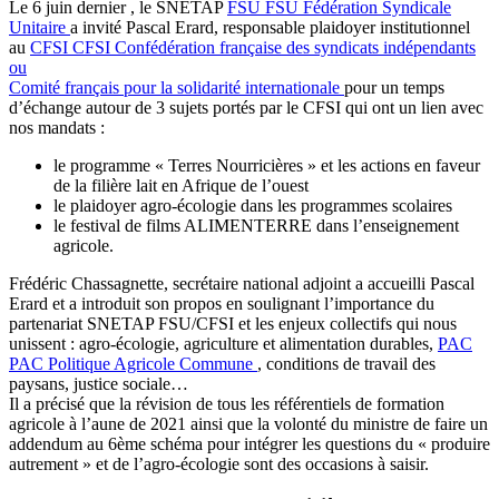
Le 6 juin dernier , le SNETAP
FSU
FSU
Fédération Syndicale
Unitaire
a invité Pascal Erard, responsable plaidoyer institutionnel
au
CFSI
CFSI
Confédération française des syndicats indépendants
ou
Comité français pour la solidarité internationale
pour un temps
d’échange autour de 3 sujets portés par le CFSI qui ont un lien avec
nos mandats :
le programme « Terres Nourricières » et les actions en faveur
de la filière lait en Afrique de l’ouest
le plaidoyer agro-écologie dans les programmes scolaires
le festival de films ALIMENTERRE dans l’enseignement
agricole.
Frédéric Chassagnette, secrétaire national adjoint a accueilli Pascal
Erard et a introduit son propos en soulignant l’importance du
partenariat SNETAP FSU/CFSI et les enjeux collectifs qui nous
unissent : agro-écologie, agriculture et alimentation durables,
PAC
PAC
Politique Agricole Commune
, conditions de travail des
paysans, justice sociale…
Il a précisé que la révision de tous les référentiels de formation
agricole à l’aune de 2021 ainsi que la volonté du ministre de faire un
addendum au 6ème schéma pour intégrer les questions du « produire
autrement » et de l’agro-écologie sont des occasions à saisir.