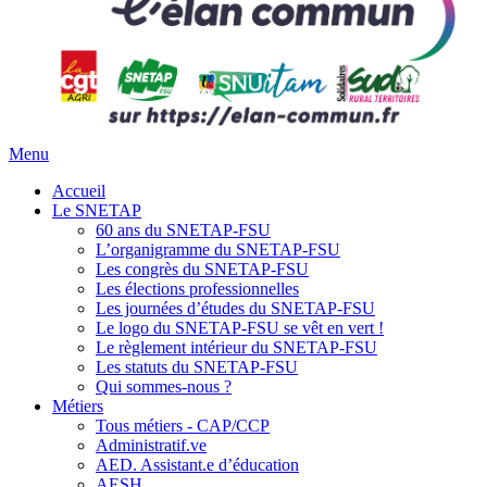
Menu
Accueil
Le SNETAP
60 ans du SNETAP-FSU
L’organigramme du SNETAP-FSU
Les congrès du SNETAP-FSU
Les élections professionnelles
Les journées d’études du SNETAP-FSU
Le logo du SNETAP-FSU se vêt en vert !
Le règlement intérieur du SNETAP-FSU
Les statuts du SNETAP-FSU
Qui sommes-nous ?
Métiers
Tous métiers - CAP/CCP
Administratif.ve
AED. Assistant.e d’éducation
AESH