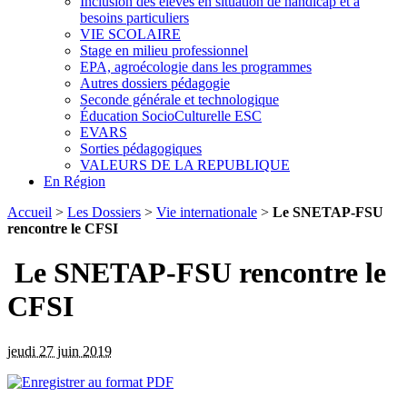
Inclusion des élèves en situation de handicap et à
besoins particuliers
VIE SCOLAIRE
Stage en milieu professionnel
EPA, agroécologie dans les programmes
Autres dossiers pédagogie
Seconde générale et technologique
Éducation SocioCulturelle ESC
EVARS
Sorties pédagogiques
VALEURS DE LA REPUBLIQUE
En Région
Accueil
>
Les Dossiers
>
Vie internationale
>
Le SNETAP-FSU
rencontre le CFSI
Le SNETAP-FSU rencontre le
CFSI
jeudi 27 juin 2019