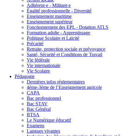
Adhérent·e - Militant·e
Égalité professionnelle - Diversité
Enseignement maritime
Enseignement supérieur
Fonctionnement des EPL - Dotation ATLS
Formation adulte - Apprentissage
Politique Scolaire et Laïcité
Précarité
Retraite, protection sociale et prévoyance
Santé, Sécurité et Conditions de Travail
Vie fédérale
Vie internationale
Vie Scolaire
Pédagogie
Dernières infos réglementaires
4ème-3ème de l’Enseignement agricole
CAPA
Bac professionnel
Bac STAV
Bac Général
BTSA
Le Numérique éducatif
Examens
Langues vivantes