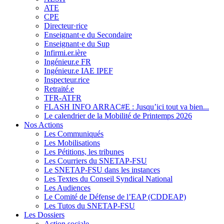
ATE
CPE
Directeur·rice
Enseignant·e du Secondaire
Enseignant·e du Sup
Infirmi.er.ière
Ingénieur.e FR
Ingénieur.e IAE IPEF
Inspecteur.rice
Retraité.e
TFR-ATFR
FLASH INFO ARRAC#E : Jusqu’ici tout va bien...
Le calendrier de la Mobilité de Printemps 2026
Nos Actions
Les Communiqués
Les Mobilisations
Les Pétitions, les tribunes
Les Courriers du SNETAP-FSU
Le SNETAP-FSU dans les instances
Les Textes du Conseil Syndical National
Les Audiences
Le Comité de Défense de l’EAP (CDDEAP)
Les Tutos du SNETAP-FSU
Les Dossiers
Action sociale