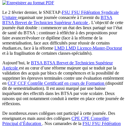
Le 2 février dernier, le SNETAP-
FSU
FSU
Fédération Syndicale
Unitaire
organisait une journée consacrée à l’avenir du
BTSA
BTSA
Brevet de Technicien Supérieur Agricole
. L’objectif de cette
journée était double : commencer un état des lieux partagé sur l’état
de santé du BTSA ; continuer à réfléchir à des propositions pour
faire avancer/évoluer ce diplôme (face à la réforme de la
semestrialisation, face aux difficultés pour réussir de certains
étudiant.es, face à la réforme
LMD
LMD
Licence-Master-Doctorat
et à la fragilisation de certaines classes-spécialités).
Aujourd’hui, le
BTSA
BTSA
Brevet de Technicien Supérieur
Agricole
est au cœur d’une réforme majeure qui se traduit par la
validation des acquis par blocs de compétences et la possibilité de
supprimer les épreuves terminales contre une évaluation entièrement
en
CCF
CCF
Contrôle Certificatif en cours de Formation
(dispositif
dit de semestrialisation). Il est aussi marqué par une baisse
inquiétante des effectifs dans les BTSA par voie scolaire. Deux
raisons qui ont notamment conduit à mettre en place cette journée de
réflexions.
De nombreux.euses collègues ont participé à cette journée. Des
enseignant.es mais aussi des collègues
CPE
CPE
Conseiller
Principal d’Éducation
. Nos camarades de la
FSU
FSU
Fédération