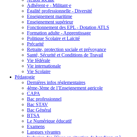
Adhérent·e - Militant·e
Égalité professionnelle - Diversité
Enseignement maritime
Enseignement supérieur
Fonctionnement des EPL - Dotation ATLS
Formation adulte - Apprentissage
Politique Scolaire et Laïcité
Précarité
Retraite, protection sociale et prévoyance
Santé, Sécurité et Conditions de Travail
Vie fédérale
Vie internationale
Vie Scolaire
Pédagogie
Dernières infos réglementaires
4ème-3ème de l’Enseignement agricole
CAPA
Bac professionnel
Bac STAV
Bac Général
BTSA
Le Numérique éducatif
Examens
Langues vivantes