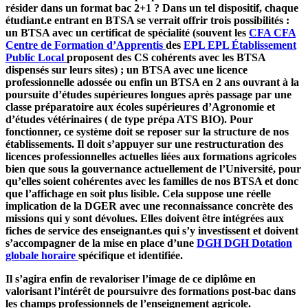
résider dans un format bac 2+1 ? Dans un tel dispositif, chaque
étudiant.e entrant en BTSA se verrait offrir trois possibilités :
un BTSA avec un certificat de spécialité (souvent les
CFA
CFA
Centre de Formation d’Apprentis
des
EPL
EPL
Établissement
Public Local
proposent des CS cohérents avec les BTSA
dispensés sur leurs sites) ; un BTSA avec une licence
professionnelle adossée ou enfin un BTSA en 2 ans ouvrant à la
poursuite d’études supérieures longues après passage par une
classe préparatoire aux écoles supérieures d’Agronomie et
d’études vétérinaires ( de type prépa ATS BIO). Pour
fonctionner, ce système doit se reposer sur la structure de nos
établissements. Il doit s’appuyer sur une restructuration des
licences professionnelles actuelles liées aux formations agricoles
bien que sous la gouvernance actuellement de l’Université, pour
qu’elles soient cohérentes avec les familles de nos BTSA et donc
que l’affichage en soit plus lisible. Cela suppose une réelle
implication de la DGER avec une reconnaissance concrète des
missions qui y sont dévolues. Elles doivent être intégrées aux
fiches de service des enseignant.es qui s’y investissent et doivent
s’accompagner de la mise en place d’une
DGH
DGH
Dotation
globale horaire
spécifique et identifiée.
Il s’agira enfin de revaloriser l’image de ce diplôme en
valorisant l’intérêt de poursuivre des formations post-bac dans
les champs professionnels de l’enseignement agricole.