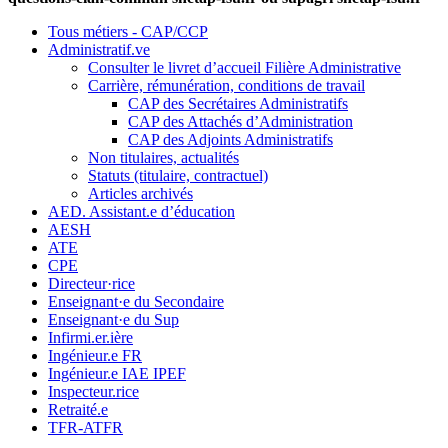
Tous métiers - CAP/CCP
Administratif.ve
Consulter le livret d’accueil Filière Administrative
Carrière, rémunération, conditions de travail
CAP des Secrétaires Administratifs
CAP des Attachés d’Administration
CAP des Adjoints Administratifs
Non titulaires, actualités
Statuts (titulaire, contractuel)
Articles archivés
AED. Assistant.e d’éducation
AESH
ATE
CPE
Directeur·rice
Enseignant·e du Secondaire
Enseignant·e du Sup
Infirmi.er.ière
Ingénieur.e FR
Ingénieur.e IAE IPEF
Inspecteur.rice
Retraité.e
TFR-ATFR