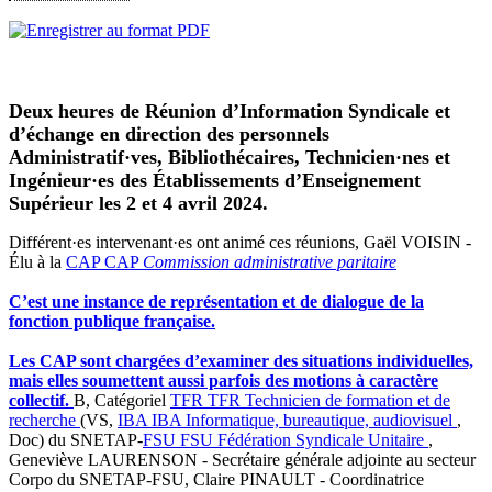
Deux heures de Réunion d’Information Syndicale et
d’échange en direction des personnels
Administratif·ves, Bibliothécaires, Technicien·nes et
Ingénieur·es des Établissements d’Enseignement
Supérieur les 2 et 4 avril 2024.
Différent·es intervenant·es ont animé ces réunions, Gaël VOISIN -
Élu à la
CAP
CAP
Commission administrative paritaire
C’est une instance de représentation et de dialogue de la
fonction publique française.
Les CAP sont chargées d’examiner des situations individuelles,
mais elles soumettent aussi parfois des motions à caractère
collectif.
B, Catégoriel
TFR
TFR
Technicien de formation et de
recherche
(VS,
IBA
IBA
Informatique, bureautique, audiovisuel
,
Doc) du SNETAP-
FSU
FSU
Fédération Syndicale Unitaire
,
Geneviève LAURENSON - Secrétaire générale adjointe au secteur
Corpo du SNETAP-FSU, Claire PINAULT - Coordinatrice