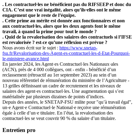
. Les contractuel·les ne bénéficient pas du RIFSEEP et donc du
CIA. C’est une vrai inégalité, alors qu’ils·elles ont le même
engagement que le reste de l’équipe.
. Cette prime au mérite est donnée aux fonctionnaires et non
aux contractuel·les, alors que les deux agents font le même
travail, à quand la prime pour tout le monde ?
. Quid de la revalorisation des salaires des contractuels si l’IFSE
est revalorisée ? est-ce qu’une réflexion est prévue ?
Nous avons écrit sur le sujet :
https://www.snetap-
fsu.fr/Revalorisation-des-Agent-es-contractuel-les-d-Etat-Pourquoi-
le-ministere-avance.html
En janvier 2024, les Agent·es Contractuel·les Nationaux·ales
(ACN), près de 4 000 collègues, ont - enfin - bénéficié d’un
reclassement (rétroactif au 1er septembre 2023) au sein d’un
nouveau référentiel de rémunération du ministère de l’Agriculture -
13 grilles définissant un cadre de recrutement et les niveaux de
salaires des agent·es contractuel·les. Une augmentation qui s’est
matérialisée par plusieurs dizaines de points d’indices.
Depuis des années, le SNETAP-FSU milite pour "qu’à travail égal”,
un·e Agent·e Contractuel·le National·e reçoive une rémunération
égale à celle d’un·e titulaire. En l’état, la revalorisation des
contractuel·les se veut couvrir 90 % du salaire d’un titulaire.
Entretien pro