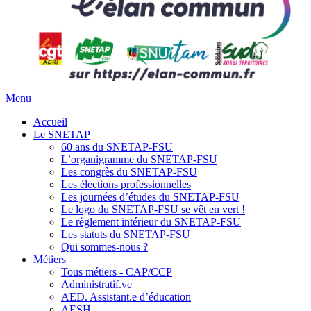
Menu
Accueil
Le SNETAP
60 ans du SNETAP-FSU
L’organigramme du SNETAP-FSU
Les congrès du SNETAP-FSU
Les élections professionnelles
Les journées d’études du SNETAP-FSU
Le logo du SNETAP-FSU se vêt en vert !
Le règlement intérieur du SNETAP-FSU
Les statuts du SNETAP-FSU
Qui sommes-nous ?
Métiers
Tous métiers - CAP/CCP
Administratif.ve
AED. Assistant.e d’éducation
AESH