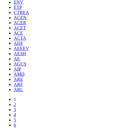
ENV
ETP
CTREA
ACEN
ACER
ACET
ACE
ACTA
ADF
AEEEV
AESH
AE
AGCS
AIP
AMD
ARE
ARF
ARL
1
2
3
4
5
6