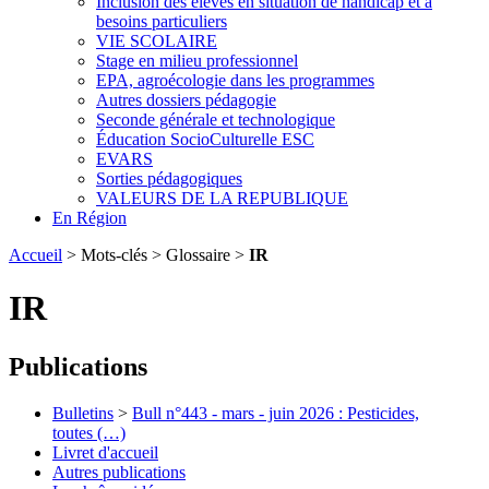
Inclusion des élèves en situation de handicap et à
besoins particuliers
VIE SCOLAIRE
Stage en milieu professionnel
EPA, agroécologie dans les programmes
Autres dossiers pédagogie
Seconde générale et technologique
Éducation SocioCulturelle ESC
EVARS
Sorties pédagogiques
VALEURS DE LA REPUBLIQUE
En Région
Accueil
> Mots-clés > Glossaire >
IR
IR
Publications
Bulletins
>
Bull n°443 - mars - juin 2026 : Pesticides,
toutes (…)
Livret d'accueil
Autres publications