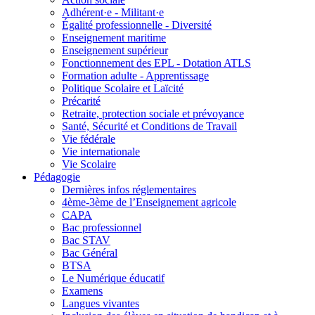
Adhérent·e - Militant·e
Égalité professionnelle - Diversité
Enseignement maritime
Enseignement supérieur
Fonctionnement des EPL - Dotation ATLS
Formation adulte - Apprentissage
Politique Scolaire et Laïcité
Précarité
Retraite, protection sociale et prévoyance
Santé, Sécurité et Conditions de Travail
Vie fédérale
Vie internationale
Vie Scolaire
Pédagogie
Dernières infos réglementaires
4ème-3ème de l’Enseignement agricole
CAPA
Bac professionnel
Bac STAV
Bac Général
BTSA
Le Numérique éducatif
Examens
Langues vivantes