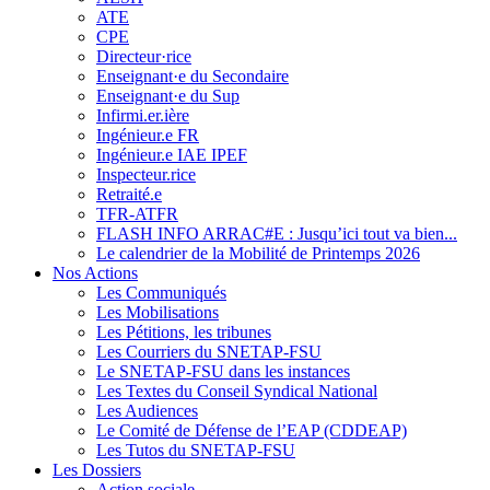
ATE
CPE
Directeur·rice
Enseignant·e du Secondaire
Enseignant·e du Sup
Infirmi.er.ière
Ingénieur.e FR
Ingénieur.e IAE IPEF
Inspecteur.rice
Retraité.e
TFR-ATFR
FLASH INFO ARRAC#E : Jusqu’ici tout va bien...
Le calendrier de la Mobilité de Printemps 2026
Nos Actions
Les Communiqués
Les Mobilisations
Les Pétitions, les tribunes
Les Courriers du SNETAP-FSU
Le SNETAP-FSU dans les instances
Les Textes du Conseil Syndical National
Les Audiences
Le Comité de Défense de l’EAP (CDDEAP)
Les Tutos du SNETAP-FSU
Les Dossiers
Action sociale