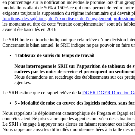
en pourcentage sur la notification individuelle promise lors d’un group
modulations allant de 50% à 150% ce qui nous permet de redire notre o
exigeons toujours la suppression du régime indemnitaire qui devrait plu
fonctions, des sujétions, de l’expertise et de l’engagement professionn
les montants au titre de cette “retraite complémentaire” sont très faib
avaient été basculés en 2016.
Le SRH botte en touche indiquant que cela relève d’une décision inter
Concernant le bilan annuel, le SRH indique ne pas pouvoir en faire u
4
tableaux de suivis du temps de travail
Nous interrogeons le SRH sur l’apparition de tableaux de su
cadrées par les notes de service et provoquent un sentiment
Nous demandons un recadrage des établissements sur ces pratiques
agent.es.
Le SRH estime que ce rappel relève de la
DGER
DGER
Direction G
5 -
Modalité de mise en œuvre des logiciels métiers, sans f
Nous rappelons le déploiement catastrophique de Fregata et Ogapi et 
concrètes aient été prises alors que les agent.es ont vécu des situations
Le SRH s’engage à appuyer nos alertes en faisant remonter ces info
Nous rappelons aussi les difficultés quotidiennes liées à la taille d