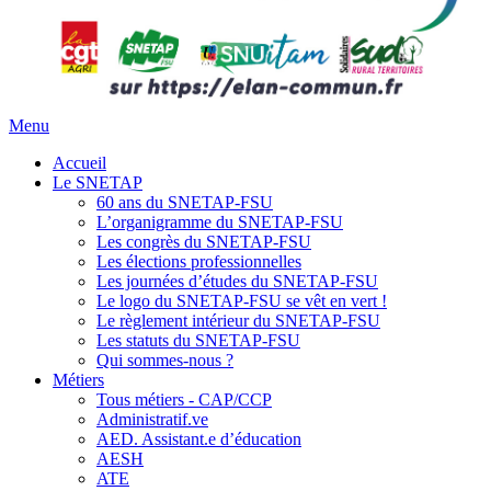
Menu
Accueil
Le SNETAP
60 ans du SNETAP-FSU
L’organigramme du SNETAP-FSU
Les congrès du SNETAP-FSU
Les élections professionnelles
Les journées d’études du SNETAP-FSU
Le logo du SNETAP-FSU se vêt en vert !
Le règlement intérieur du SNETAP-FSU
Les statuts du SNETAP-FSU
Qui sommes-nous ?
Métiers
Tous métiers - CAP/CCP
Administratif.ve
AED. Assistant.e d’éducation
AESH
ATE