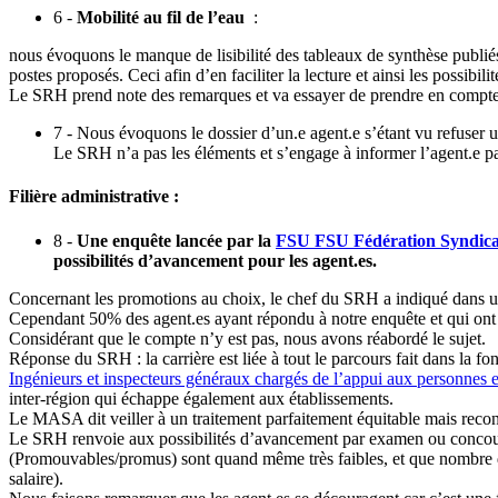
6 -
Mobilité au fil de l’eau
:
nous évoquons le manque de lisibilité des tableaux de synthèse publiés
postes proposés. Ceci afin d’en faciliter la lecture et ainsi les possibil
Le SRH prend note des remarques et va essayer de prendre en compte no
7 - Nous évoquons le dossier d’un.e agent.e s’étant vu refuser u
Le SRH n’a pas les éléments et s’engage à informer l’agent.e pa
Filière administrative :
8 -
Une enquête lancée par la
FSU
FSU
Fédération Syndica
possibilités d’avancement pour les agent.es.
Concernant les promotions au choix, le chef du SRH a indiqué dans un
Cependant 50% des agent.es ayant répondu à notre enquête et qui ont 
Considérant que le compte n’y est pas, nous avons réabordé le sujet.
Réponse du SRH : la carrière est liée à tout le parcours fait dans la f
Ingénieurs et inspecteurs généraux chargés de l’appui aux personnes e
inter-région qui échappe également aux établissements.
Le MASA dit veiller à un traitement parfaitement équitable mais recon
Le SRH renvoie aux possibilités d’avancement par examen ou concours. 
(Promouvables/promus) sont quand même très faibles, et que nombre d’ a
salaire).