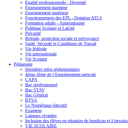
Égalité professionnelle - Diversité
Enseignement maritime
Enseignement supérieur
Fonctionnement des EPL - Dotation ATLS
Formation adulte - Apprentissage
Politique Scolaire et Laïcité
Précarité
Retraite, protection sociale et prévoyance
Santé, Sécurité et Conditions de Travail
Vie fédérale
Vie internationale
Vie Scolaire
Pédagogie
Dernières infos réglementaires
4ème-3ème de l’Enseignement agricole
CAPA
Bac professionnel
Bac STAV
Bac Général
BTSA
Le Numérique éducatif
Examens
Langues vivantes
Inclusion des élèves en situation de handicap et à besoins 
VIE SCOLAIRE