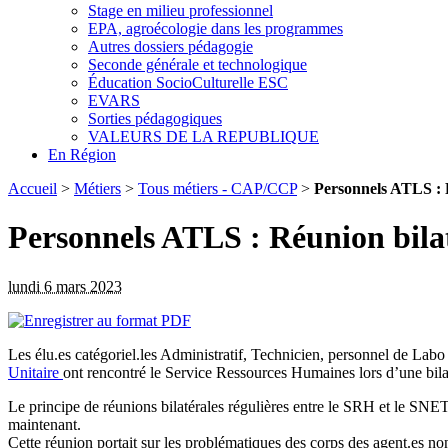
Stage en milieu professionnel
EPA, agroécologie dans les programmes
Autres dossiers pédagogie
Seconde générale et technologique
Éducation SocioCulturelle ESC
EVARS
Sorties pédagogiques
VALEURS DE LA REPUBLIQUE
En Région
Accueil
>
Métiers
>
Tous métiers - CAP/CCP
>
Personnels ATLS : 
Personnels ATLS : Réunion bil
lundi 6 mars 2023
Les élu.es catégoriel.les Administratif, Technicien, personnel de Labo 
Unitaire
ont rencontré le Service Ressources Humaines lors d’une bilaté
Le principe de réunions bilatérales régulières entre le SRH et le SNET
maintenant.
Cette réunion portait sur les problématiques des corps des agent.es non