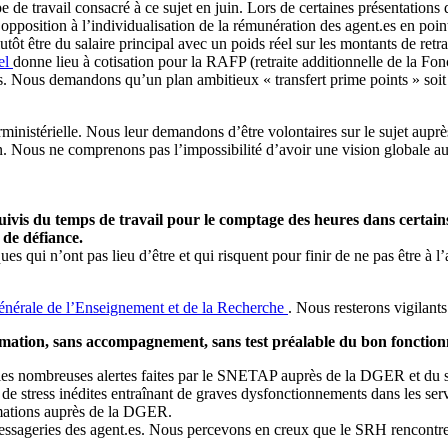
e de travail consacré à ce sujet en juin. Lors de certaines présentations 
pposition à l’individualisation de la rémunération des agent.es en poin
tôt être du salaire principal avec un poids réel sur les montants de retr
el
donne lieu à cotisation pour la RAFP (retraite additionnelle de la Fon
les. Nous demandons qu’un plan ambitieux « transfert prime points » soit
ministérielle. Nous leur demandons d’être volontaires sur le sujet auprè
n. Nous ne comprenons pas l’impossibilité d’avoir une vision globale 
ivis du temps de travail pour le comptage des heures dans certains
 de défiance.
 qui n’ont pas lieu d’être et qui risquent pour finir de ne pas être à l
énérale de l’Enseignement et de la Recherche
. Nous resterons vigilants
ormation, sans accompagnement, sans test préalable du bon fonction
les nombreuses alertes faites par le SNETAP auprès de la DGER et du se
 de stress inédites entraînant de graves dysfonctionnements dans les servi
rmations auprès de la DGER.
es messageries des agent.es. Nous percevons en creux que le SRH rencont