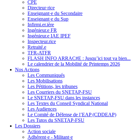
CPE
Directeur·rice
Enseignant·e du Secondaire
Enseignant·e du Sup
Infirmi.er.ière
Ingénieur.e FR
Ingénieur.e IAE IPEF
Inspecteur.rice
Retraité.e
TFR-ATFR
FLASH INFO ARRAC#E : Jusqu’ici tout va bien...
Le calendrier de la Mobilité de Printemps 2026
Nos Actions
Les Communiqués
Les Mobilisations
Les Pétitions, les tribunes
Les Courriers du SNETAP-FSU
Le SNETAP-FSU dans les instances
Les Textes du Conseil Syndical National
Les Audiences
Le Comité de Défense de l’EAP (CDDEAP)
Les Tutos du SNETAP-FSU
Les Dossiers
Action sociale
Adhérent·e - Militant·e