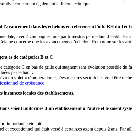
istrative concernent également la filière technique.
 l’avancement dans les échelons en référence à l’info RH du 1er fé
e date, avec 4 campagnes, une par trimestre, permettant d’établir les 
les. Cela ne concerne que les avancements d’échelon. Remarque sur les arr
gent.es de catégories B et C
e catégorie C en bas de grille qui stagnent sans évolution possible du f
luées par le haut :
prévu un volet « rémunération ». Des mesures sectorielles vont être rech
fessionnel de croissance
.
 instances locales des établissements.
ns soient uniformes d’un établissement à l’autre et le soient s
t important a été fait.
el et exceptionnel qui était versé à certain.es agent depuis 2 ans. Par