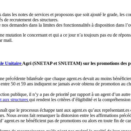
 dans les notes de services et proposons que soit ajouté le grade, les c
ités de recrutement des structures.
s demandes dans la limites des fonctionnalités à disposition dans l’ou
ne mutation le concernant et qui a ce jour n’a toujours pas eu de répons
r mail.
le Unitaire
Agri (SNETAP et SNUITAM) sur les promotions des perso
e précédente bilatérale que chaque agent.es devait au moins bénéficier
entre 50 et 59 ans indiquent ne jamais avoir obtenu de promotion au ch
onction publique, il n’y a pas de priorité par rapport à un agent d’un au
t aux structures
qui rendent les critères d’éligibilité et la compréhensio
naît que le processus échappe tant aux agent.es qu’aux représentant.es
Nous avons fait remarquer la distorsion entre les affirmations précéde
gent.es ne bénéficient pas de promotions ou alors en toute fin de carri