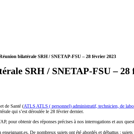
Réunion bilatérale SRH / SNETAP-FSU – 28 février 2023
atérale SRH / SNETAP-FSU – 28 f
et de Santé (
ATLS
ATLS
( personnel) administratif, technicien, de labo
rale qui s’est déroulée le 28 février dernier.
AP, pour obtenir des réponses précises à nos interrogations et aux questi
 enseignant.es. De nombreux sujets ont été abordés et débattus : sujets 