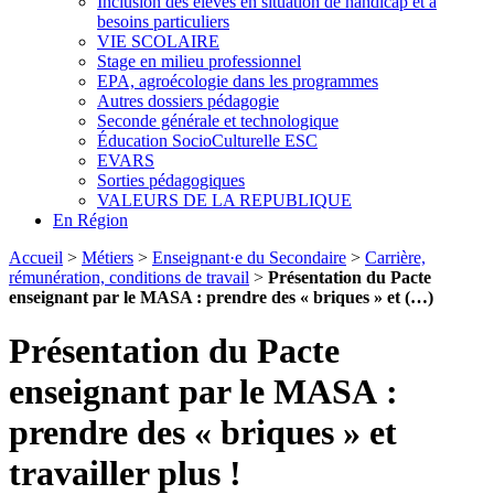
Inclusion des élèves en situation de handicap et à
besoins particuliers
VIE SCOLAIRE
Stage en milieu professionnel
EPA, agroécologie dans les programmes
Autres dossiers pédagogie
Seconde générale et technologique
Éducation SocioCulturelle ESC
EVARS
Sorties pédagogiques
VALEURS DE LA REPUBLIQUE
En Région
Accueil
>
Métiers
>
Enseignant·e du Secondaire
>
Carrière,
rémunération, conditions de travail
>
Présentation du Pacte
enseignant par le MASA : prendre des « briques » et (…)
Présentation du Pacte
enseignant par le MASA :
prendre des « briques » et
travailler plus !