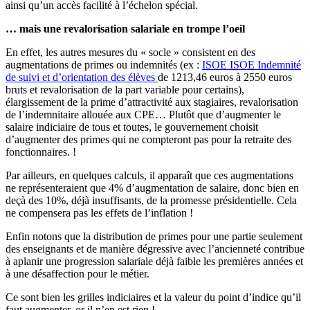
ainsi qu’un accès facilité à l’échelon spécial.
… mais une revalorisation salariale en trompe l’oeil
En effet, les autres mesures du « socle » consistent en des
augmentations de primes ou indemnités (ex :
ISOE
ISOE
Indemnité
de suivi et d’orientation des élèves
de 1213,46 euros à 2550 euros
bruts et revalorisation de la part variable pour certains),
élargissement de la prime d’attractivité aux stagiaires, revalorisation
de l’indemnitaire allouée aux CPE… Plutôt que d’augmenter le
salaire indiciaire de tous et toutes, le gouvernement choisit
d’augmenter des primes qui ne compteront pas pour la retraite des
fonctionnaires. !
Par ailleurs, en quelques calculs, il apparaît que ces augmentations
ne représenteraient que 4% d’augmentation de salaire, donc bien en
deçà des 10%, déjà insuffisants, de la promesse présidentielle. Cela
ne compensera pas les effets de l’inflation !
Enfin notons que la distribution de primes pour une partie seulement
des enseignants et de manière dégressive avec l’ancienneté contribue
à aplanir une progression salariale déjà faible les premières années et
à une désaffection pour le métier.
Ce sont bien les grilles indiciaires et la valeur du point d’indice qu’il
faut augmenter, or il n’en est rien !