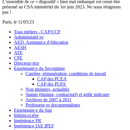
L’ensemble de ce « dispositif » bien mal embarqué est censé être
présenté au CSA ministériel du 1er juin 2023. Ne nous résignons
pas !
Paris, le 11/05/23
Tous métiers - CAP/CCP
Administratif.ve
AED. Assistant.e d’éducation
AESH
ATE
CPE
Directeur·rice
Enseignant·e du Secondaire
Carrière, rémunération, conditions de travail
CAP des PCEA
CAP des PLPA
Non titulaires, actualités
Statuts (titulaire, contractuel) et grille indicaire
Archives de 2007 à 2011
Professeur·es documentalistes
Enseignant·e du Sup
Infirmi.er.ière
Ingénieur.e FR
Ingénieur.e IAE IPEF