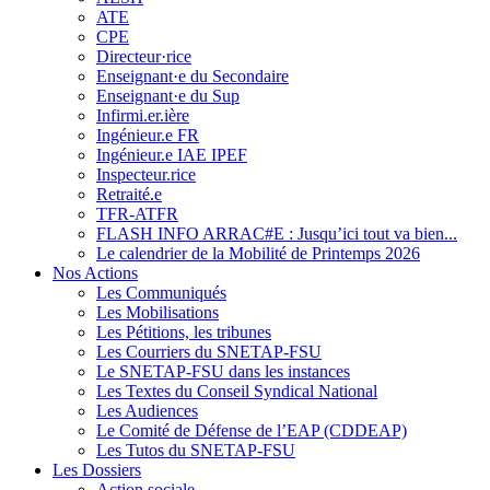
ATE
CPE
Directeur·rice
Enseignant·e du Secondaire
Enseignant·e du Sup
Infirmi.er.ière
Ingénieur.e FR
Ingénieur.e IAE IPEF
Inspecteur.rice
Retraité.e
TFR-ATFR
FLASH INFO ARRAC#E : Jusqu’ici tout va bien...
Le calendrier de la Mobilité de Printemps 2026
Nos Actions
Les Communiqués
Les Mobilisations
Les Pétitions, les tribunes
Les Courriers du SNETAP-FSU
Le SNETAP-FSU dans les instances
Les Textes du Conseil Syndical National
Les Audiences
Le Comité de Défense de l’EAP (CDDEAP)
Les Tutos du SNETAP-FSU
Les Dossiers
Action sociale