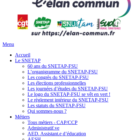
Menu
Accueil
Le SNETAP
60 ans du SNETAP-FSU
L’organigramme du SNETAP-FSU
Les congrès du SNETAP-FSU
Les élections professionnelles
Les journées d’études du SNETAP-FSU
Le logo du SNETAP-FSU se vêt en vert !
Le règlement intérieur du SNETAP-FSU
Les statuts du SNETAP-FSU
Qui sommes-nous ?
Métiers
Tous métiers - CAP/CCP
Administratif.ve
AED. Assistant.e d’éducation
AESH