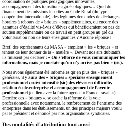
coordination de pratiques pédagogiques innovantes,
accompagnement des transitions agroécologiques… Quid du
financement des missions inscrites au Code Rural (du type
coopération internationale), des légitimes demandes de décharges
horaires à rebours de « briques » supplémentaires, ou encore des
garanties d’égalité vis-à-vis d’élèves qui bénéficieraient ou pas de
soutien supplémentaire ou de travail en petit groupe au gré du
volontariat ou non de leurs enseignant.es ? Aucune réponse !
Bref, des représentants du MASA « empilent » les « briques » et
tentent de leur donner de la « matière ». Devant nos airs dubitatifs,
ils finissent par déclarer :
« On s’efforce de vous communiquer les
informations, mais je constate qu’on n’y arrive pas bien » (sic).
Nous avons également été informé.es qu’en plus des « briques »
générales,
il y aura des « briques » spéciales enseignement
professionnel : suivi intensifié (sic) des élèves en difficulté,
relation école-entreprise et accompagnement de l’avenir
professionnel
(en lien avec la future agence « France travail »).
Derrière ces « briques », se cache la réforme de la voie
professionnelle avec notamment, le renforcement de l’entrisme des
entreprises dans les établissements, un des principes majeurs voulu
par le président et dénoncé par nos organisations syndicales.
Des modalités d’attribution tout aussi