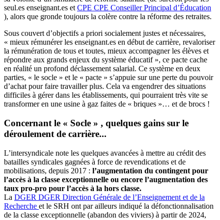
seul.es enseignant.es et
CPE
CPE
Conseiller Principal d’Éducation
), alors que gronde toujours la colère contre la réforme des retraites.
Sous couvert d’objectifs a priori socialement justes et nécessaires,
« mieux rémunérer les enseignant.es en début de carrière, revaloriser
la rémunération de tous et toutes, mieux accompagner les élèves et
répondre aux grands enjeux du système éducatif », ce pacte cache
en réalité un profond déclassement salarial. Ce système en deux
parties, « le socle » et le « pacte » s’appuie sur une perte du pouvoir
d’achat pour faire travailler plus. Cela va engendrer des situations
difficiles à gérer dans les établissements, qui pourraient très vite se
transformer en une usine à gaz faites de « briques »… et de brocs !
Concernant le « Socle » , quelques gains sur le
déroulement de carrière...
L’intersyndicale note les quelques avancées à mettre au crédit des
batailles syndicales gagnées à force de revendications et de
mobilisations, depuis 2017 :
l’augmentation du contingent pour
l’accès à la classe exceptionnelle ou encore l’augmentation des
taux pro-pro pour l’accès à la hors classe.
La
DGER
DGER
Direction Générale de l’Enseignement et de la
Recherche
et le SRH ont par ailleurs indiqué la défonctionnalisation
de la classe exceptionnelle (abandon des viviers) à partir de 2024,