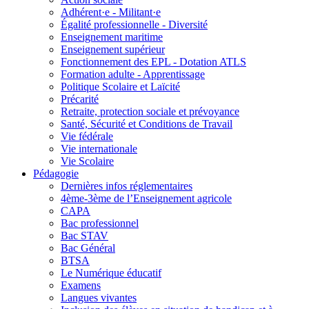
Adhérent·e - Militant·e
Égalité professionnelle - Diversité
Enseignement maritime
Enseignement supérieur
Fonctionnement des EPL - Dotation ATLS
Formation adulte - Apprentissage
Politique Scolaire et Laïcité
Précarité
Retraite, protection sociale et prévoyance
Santé, Sécurité et Conditions de Travail
Vie fédérale
Vie internationale
Vie Scolaire
Pédagogie
Dernières infos réglementaires
4ème-3ème de l’Enseignement agricole
CAPA
Bac professionnel
Bac STAV
Bac Général
BTSA
Le Numérique éducatif
Examens
Langues vivantes