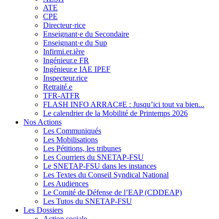
ATE
CPE
Directeur·rice
Enseignant·e du Secondaire
Enseignant·e du Sup
Infirmi.er.ière
Ingénieur.e FR
Ingénieur.e IAE IPEF
Inspecteur.rice
Retraité.e
TFR-ATFR
FLASH INFO ARRAC#E : Jusqu’ici tout va bien...
Le calendrier de la Mobilité de Printemps 2026
Nos Actions
Les Communiqués
Les Mobilisations
Les Pétitions, les tribunes
Les Courriers du SNETAP-FSU
Le SNETAP-FSU dans les instances
Les Textes du Conseil Syndical National
Les Audiences
Le Comité de Défense de l’EAP (CDDEAP)
Les Tutos du SNETAP-FSU
Les Dossiers
Action sociale