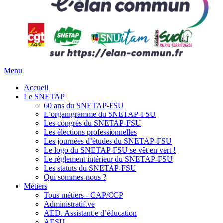
Menu
Accueil
Le SNETAP
60 ans du SNETAP-FSU
L’organigramme du SNETAP-FSU
Les congrès du SNETAP-FSU
Les élections professionnelles
Les journées d’études du SNETAP-FSU
Le logo du SNETAP-FSU se vêt en vert !
Le règlement intérieur du SNETAP-FSU
Les statuts du SNETAP-FSU
Qui sommes-nous ?
Métiers
Tous métiers - CAP/CCP
Administratif.ve
AED. Assistant.e d’éducation
AESH