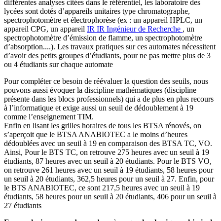
différentes analyses citées dans le référentiel, les laboratoire des
lycées sont dotés d’appareils unitaires type chromatographe,
spectrophotomètre et électrophorèse (ex : un appareil HPLC, un
appareil CPG, un appareil
IR
IR
Ingénieur de Recherche
, un
spectrophotomètre d’émission de flamme, un spectrophotomètre
d’absorption....). Les travaux pratiques sur ces automates nécessitent
d’avoir des petits groupes d’étudiants, pour ne pas mettre plus de 3
ou 4 étudiants sur chaque automate
Pour compléter ce besoin de réévaluer la question des seuils, nous
pouvons aussi évoquer la discipline mathématiques (discipline
présente dans les blocs professionnels) qui a de plus en plus recours
à l’informatique et exige aussi un seuil de dédoublement à 19
comme l’enseignement TIM.
Enfin en lisant les grilles horaires de tous les BTSA rénovés, on
s’aperçoit que le BTSA ANABIOTEC a le moins d’heures
dédoublées avec un seuil à 19 en comparaison des BTSA TC, VO.
Ainsi, Pour le BTS TC, on retrouve 275 heures avec un seuil à 19
étudiants, 87 heures avec un seuil à 20 étudiants. Pour le BTS VO,
on retrouve 261 heures avec un seuil à 19 étudiants, 58 heures pour
un seuil à 20 étudiants, 362,5 heures pour un seuil à 27. Enfin, pour
le BTS ANABIOTEC, ce sont 217,5 heures avec un seuil à 19
étudiants, 58 heures pour un seuil à 20 étudiants, 406 pour un seuil à
27 étudiants