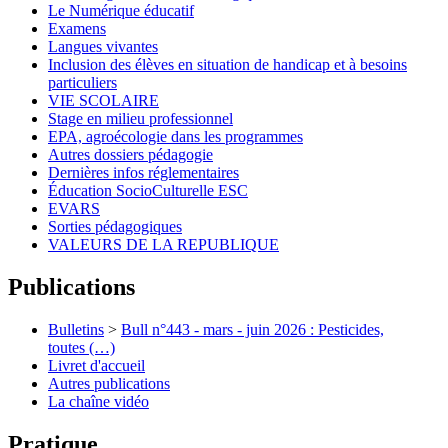
Le Numérique éducatif
Examens
Langues vivantes
Inclusion des élèves en situation de handicap et à besoins
particuliers
VIE SCOLAIRE
Stage en milieu professionnel
EPA, agroécologie dans les programmes
Autres dossiers pédagogie
Dernières infos réglementaires
Éducation SocioCulturelle ESC
EVARS
Sorties pédagogiques
VALEURS DE LA REPUBLIQUE
Publications
Bulletins
>
Bull n°443 - mars - juin 2026 : Pesticides,
toutes (…)
Livret d'accueil
Autres publications
La chaîne vidéo
Pratique