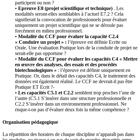
participent ou non ?
•
Epreuve E8 (projet scientifique et technique)
. Les
modalités seront-elles semblables à l’actuel E7.2 ? Cela
signifierait la convocation de professionnels pour évaluer
uniquement un projet scientifique qui ne se déroule pas
forcément en milieu professionnel.
•
Modalité du CCF pour évaluer la capacité C2.4
« Conduire un projet » :
l’épreuve est définie Ecrite ou
Orale. Une évaluation Pratique lors de la conduite de projet ne
serait-elle pas opportune ?
•
Modalité du CCF pour évaluer les capacités C4 « Mettre
en œuvre des analyses, des essais et des procédés
biotechnologiques »
: l’épreuve est définie uniquement en
Pratique. Or, dans le détail des capacités C4, le traitement des
données est également réalisé. Le CCF ne devrait-il pas être
Pratique ET Ecrit ?-
•
Les capacités C5.1 et C2.2
semblent trop proches l’une de
l’autre (C5.1 S’insérer dans une structure professionnelle et
C2.2 S’insérer dans un environnement professionnel. Ne
risque-t-on pas d’évaluer deux fois la même compétence ?
Organisation pédagogique
La répartition des horaires de chaque discipline n’apparaît pas dans
les modules, ne risque-t-on pas de voir de grandes disparités entre