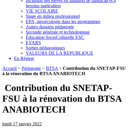
Inclusion des élèves en situation de handicap et à
besoins particuliers
VIE SCOLAIRE
Stage en milieu professionnel
EPA, agroécologie dans les programmes
Autres dossiers pédagogie
Seconde générale et technologique
Éducation SocioCulturelle ESC
EVARS
Sorties pédagogiques
VALEURS DE LA REPUBLIQUE
En Région
Accueil
>
Pédagogie
>
BTSA
>
Contribution du SNETAP-FSU
à la rénovation du BTSA ANABIOTECH
Contribution du SNETAP-
FSU à la rénovation du BTSA
ANABIOTECH
lundi 17 janvier 2022