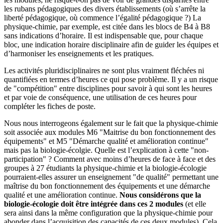
les rubans pédagogiques des divers établissements (où s’arrête la
liberté pédagogique, où commence l’égalité pédagogique ?) La
physique-chimie, par exemple, est citée dans les blocs de B4 à B8
sans indications d’horaire. Il est indispensable que, pour chaque
bloc, une indication horaire disciplinaire afin de guider les équipes et
d’harmoniser les enseignements et les pratiques.
Les activités pluridisciplinaires ne sont plus vraiment fléchées ni
quantifiées en termes d’heures ce qui pose problème. Il y a un risque
de "compétition" entre disciplines pour savoir à qui sont les heures
et par voie de conséquence, une utilisation de ces heures pour
compléter les fiches de poste.
Nous nous interrogeons également sur le fait que la physique-chimie
soit associée aux modules M6 "Maitrise du bon fonctionnement des
équipements" et M5 "Démarche qualité et amélioration continue"
mais pas la biologie-écolgie. Quelle est l’explication à cette "non-
participation" ? Comment avec moins d’heures de face à face et des
groupes à 27 étudiants la physique-chimie et la biologie-écologie
pourraient-elles assurer un enseignement "de qualité" permettant une
maîtrise du bon fonctionnement des équipements et une démarche
qualité et une amélioration continue.
Nous considérons que la
biologie-écologie doit être intégrée dans ces 2 modules
(et elle
sera ainsi dans la même configuration que la physique-chimie pour
abonder dans l’acquisition des capacités de ces deux modules). Cela