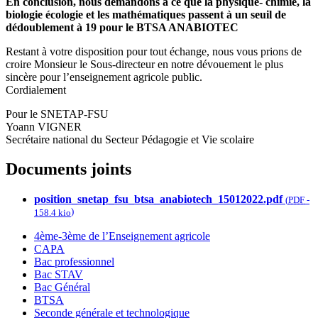
En conclusion, nous demandons à ce que la physique- chimie, la
biologie écologie et les mathématiques passent à un seuil de
dédoublement à 19 pour le BTSA ANABIOTEC
Restant à votre disposition pour tout échange, nous vous prions de
croire Monsieur le Sous-directeur en notre dévouement le plus
sincère pour l’enseignement agricole public.
Cordialement
Pour le SNETAP-FSU
Yoann VIGNER
Secrétaire national du Secteur Pédagogie et Vie scolaire
Documents joints
position_snetap_fsu_btsa_anabiotech_15012022.pdf
(
PDF
-
)
158.4 kio
4ème-3ème de l’Enseignement agricole
CAPA
Bac professionnel
Bac STAV
Bac Général
BTSA
Seconde générale et technologique