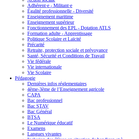
Adhérent·e - Militant·e
Égalité professionnelle - Diversité
Enseignement maritime
Enseignement supérieur
Fonctionnement des EPL - Dotation ATLS
Formation adulte - Apprentissage
Politique Scolaire et Laïcité
Précarité
Retraite, protection sociale et prévoyance
Santé, Sécurité et Conditions de Travail
Vie fédérale
Vie internationale
Vie Scolaire
Pédagogie
Dernières infos réglementaires
4ème-3ème de l’Enseignement agricole
CAPA
Bac professionnel
Bac STAV
Bac Général
BTSA
Le Numérique éducatif
Examens
Langues vivantes