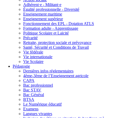
Adhérent·e - Militant·e
Égalité professionnelle - Diversité
Enseignement maritime
Enseignement supérieur
Fonctionnement des EPL - Dotation ATLS
Formation adulte - Apprentissage
Politique Scolaire et Laïcité
Précarité
Retraite, protection sociale et prévoyance
Santé, Sécurité et Conditions de Travail
Vie fédérale
Vie internationale
Vie Scolaire
Pédagogie
Dernières infos réglementaires
4ème-3ème de l’Enseignement agricole
CAPA
Bac professionnel
Bac STAV
Bac Général
BTSA
Le Numérique éducatif
Examens
Langues vivantes