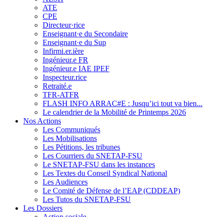
ATE
CPE
Directeur·rice
Enseignant·e du Secondaire
Enseignant·e du Sup
Infirmi.er.ière
Ingénieur.e FR
Ingénieur.e IAE IPEF
Inspecteur.rice
Retraité.e
TFR-ATFR
FLASH INFO ARRAC#E : Jusqu’ici tout va bien...
Le calendrier de la Mobilité de Printemps 2026
Nos Actions
Les Communiqués
Les Mobilisations
Les Pétitions, les tribunes
Les Courriers du SNETAP-FSU
Le SNETAP-FSU dans les instances
Les Textes du Conseil Syndical National
Les Audiences
Le Comité de Défense de l’EAP (CDDEAP)
Les Tutos du SNETAP-FSU
Les Dossiers
Action sociale