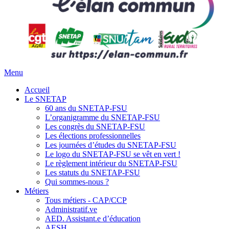
Menu
Accueil
Le SNETAP
60 ans du SNETAP-FSU
L’organigramme du SNETAP-FSU
Les congrès du SNETAP-FSU
Les élections professionnelles
Les journées d’études du SNETAP-FSU
Le logo du SNETAP-FSU se vêt en vert !
Le règlement intérieur du SNETAP-FSU
Les statuts du SNETAP-FSU
Qui sommes-nous ?
Métiers
Tous métiers - CAP/CCP
Administratif.ve
AED. Assistant.e d’éducation
AESH