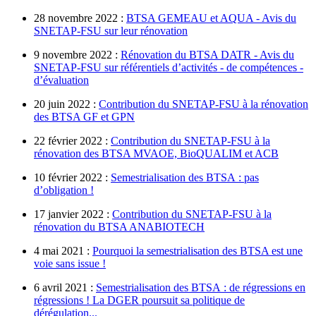
28 novembre 2022 :
BTSA GEMEAU et AQUA - Avis du
SNETAP-FSU sur leur rénovation
9 novembre 2022 :
Rénovation du BTSA DATR - Avis du
SNETAP-FSU sur référentiels d’activités - de compétences -
d’évaluation
20 juin 2022 :
Contribution du SNETAP-FSU à la rénovation
des BTSA GF et GPN
22 février 2022 :
Contribution du SNETAP-FSU à la
rénovation des BTSA MVAOE, BioQUALIM et ACB
10 février 2022 :
Semestrialisation des BTSA : pas
d’obligation !
17 janvier 2022 :
Contribution du SNETAP-FSU à la
rénovation du BTSA ANABIOTECH
4 mai 2021 :
Pourquoi la semestrialisation des BTSA est une
voie sans issue !
6 avril 2021 :
Semestrialisation des BTSA : de régressions en
régressions ! La DGER poursuit sa politique de
dérégulation...