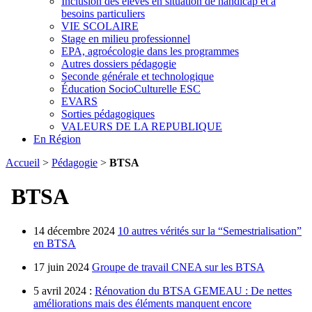
Inclusion des élèves en situation de handicap et à
besoins particuliers
VIE SCOLAIRE
Stage en milieu professionnel
EPA, agroécologie dans les programmes
Autres dossiers pédagogie
Seconde générale et technologique
Éducation SocioCulturelle ESC
EVARS
Sorties pédagogiques
VALEURS DE LA REPUBLIQUE
En Région
Accueil
>
Pédagogie
>
BTSA
BTSA
14 décembre 2024
10 autres vérités sur la “Semestrialisation”
en BTSA
17 juin 2024
Groupe de travail CNEA sur les BTSA
5 avril 2024 :
Rénovation du BTSA GEMEAU : De nettes
améliorations mais des éléments manquent encore