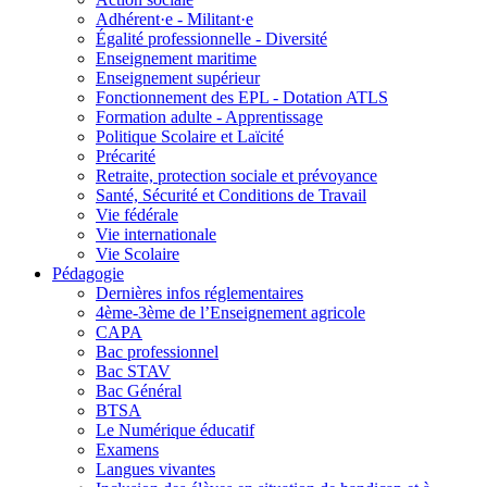
Adhérent·e - Militant·e
Égalité professionnelle - Diversité
Enseignement maritime
Enseignement supérieur
Fonctionnement des EPL - Dotation ATLS
Formation adulte - Apprentissage
Politique Scolaire et Laïcité
Précarité
Retraite, protection sociale et prévoyance
Santé, Sécurité et Conditions de Travail
Vie fédérale
Vie internationale
Vie Scolaire
Pédagogie
Dernières infos réglementaires
4ème-3ème de l’Enseignement agricole
CAPA
Bac professionnel
Bac STAV
Bac Général
BTSA
Le Numérique éducatif
Examens
Langues vivantes