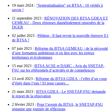
19 mars 2024 :
"Semestrialisation" en BTSA : 10 vérités à
savoir !
11 septembre 2023 :
RÉNOVATION DES BTSA GDEA ET
GEMEAU - Deux réponses diamétralement opposées de la
DGER
02 juillet 2023 :
Pétition : Il faut revoir la nouvelle épreuve E1
de BTSA !
07 juin 2023 :
Réforme du BTSA GEMEAU : de la nécessité
d’une formation ambitieuse et en lien avec les enjeux
territoriaux et écologiques
15 mai 2023 :
BTSA ACSE et DARC - Avis du SNETAP-
FSU sur les référentiels d’activités et de compétences
13 avril 2023 :
Réforme du BTSA GDEA : l’effet d’un coup
d’épée dans l’eau ! Et pour causes…
21 mars 2023 :
BTSA GDEA - Le SNETAP-FSU demande
le report de la rénovation
2 février 2023 :
Pour l’avenir du BTSA, le SNETAP-FSU
organise une journée de réflexions