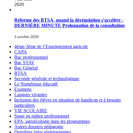
2020
Réforme des BTSA, quand la dérégulation s’accélère -
DERNIÈRE MINUTE Prolongation de la consultation
3 octobre 2020
4ème-3ème de l’Enseignement agricole
CAPA
Bac professionnel
Bac STAV
Bac Général
BTSA
Seconde générale et technologique
Le Numérique éducatif
Examens
Langues vivantes
Inclusion des élèves en situation de handicap et à besoins
particuliers
VIE SCOLAIRE
Stage en milieu professionnel
EPA, agroécologie dans les programmes
Autres dossiers pédagogie
Dernières infos réglementaires