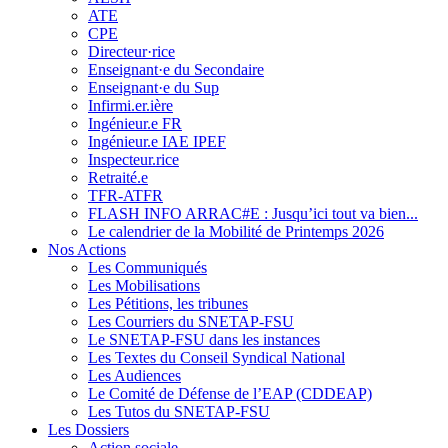
ATE
CPE
Directeur·rice
Enseignant·e du Secondaire
Enseignant·e du Sup
Infirmi.er.ière
Ingénieur.e FR
Ingénieur.e IAE IPEF
Inspecteur.rice
Retraité.e
TFR-ATFR
FLASH INFO ARRAC#E : Jusqu’ici tout va bien...
Le calendrier de la Mobilité de Printemps 2026
Nos Actions
Les Communiqués
Les Mobilisations
Les Pétitions, les tribunes
Les Courriers du SNETAP-FSU
Le SNETAP-FSU dans les instances
Les Textes du Conseil Syndical National
Les Audiences
Le Comité de Défense de l’EAP (CDDEAP)
Les Tutos du SNETAP-FSU
Les Dossiers
Action sociale