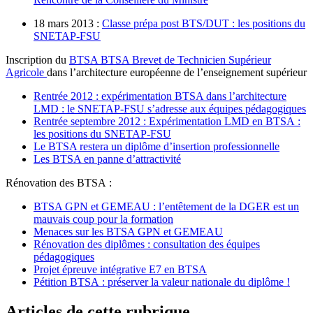
18 mars 2013 :
Classe prépa post BTS/DUT : les positions du
SNETAP-FSU
Inscription du
BTSA
BTSA
Brevet de Technicien Supérieur
Agricole
dans l’architecture européenne de l’enseignement supérieur
Rentrée 2012 : expérimentation BTSA dans l’architecture
LMD : le SNETAP-FSU s’adresse aux équipes pédagogiques
Rentrée septembre 2012 : Expérimentation LMD en BTSA :
les positions du SNETAP-FSU
Le BTSA restera un diplôme d’insertion professionnelle
Les BTSA en panne d’attractivité
Rénovation des BTSA :
BTSA GPN et GEMEAU : l’entêtement de la DGER est un
mauvais coup pour la formation
Menaces sur les BTSA GPN et GEMEAU
Rénovation des diplômes : consultation des équipes
pédagogiques
Projet épreuve intégrative E7 en BTSA
Pétition BTSA : préserver la valeur nationale du diplôme !
Articles de cette rubrique