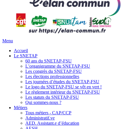
Menu
Accueil
Le SNETAP
60 ans du SNETAP-FSU
L’organigramme du SNETAP-FSU
Les congrès du SNETAP-FSU
Les élections professionnelles
Les journées d’études du SNETAP-FSU
Le logo du SNETAP-FSU se vêt en vert !
Le règlement intérieur du SNETAP-FSU
Les statuts du SNETAP-FSU
Qui sommes-nous ?
Métiers
Tous métiers - CAP/CCP
Administratif.ve
AED. Assistant.e d’éducation
AESH