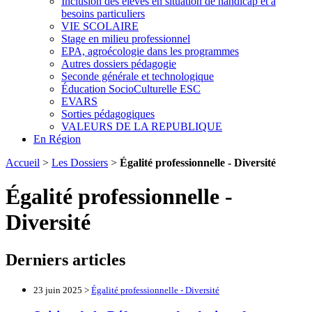
Inclusion des élèves en situation de handicap et à
besoins particuliers
VIE SCOLAIRE
Stage en milieu professionnel
EPA, agroécologie dans les programmes
Autres dossiers pédagogie
Seconde générale et technologique
Éducation SocioCulturelle ESC
EVARS
Sorties pédagogiques
VALEURS DE LA REPUBLIQUE
En Région
Accueil
>
Les Dossiers
>
Égalité professionnelle - Diversité
Égalité professionnelle -
Diversité
Derniers articles
23 juin 2025 >
Égalité professionnelle - Diversité