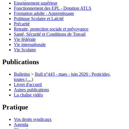
Enseignement supérieur
Fonctionnement des EPL - Dotation ATLS
Formation adulte - Apprentissage
Politique Scolaire et Laïcité
Précarité
Retraite, protection sociale et prévoyance
Santé, Sécurité et Conditions de Travail
Vie fédérale
Vie internationale
Vie Scolaire
Publications
Bulletins
>
Bull n°443 - mars - juin 2026 : Pesticides,
toutes (…)
Livret d'accueil
Autres publications
La chaîne vidéo
Pratique
Vos droits syndicaux
Agenda