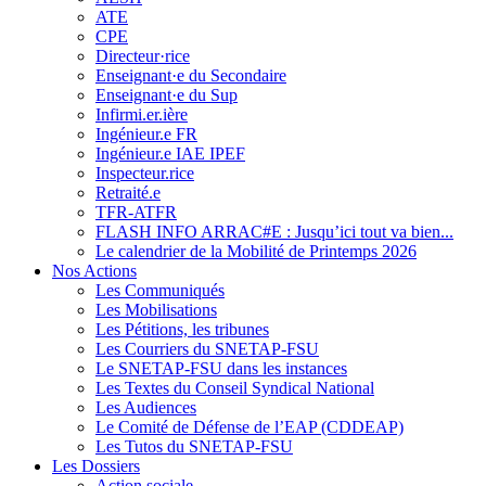
ATE
CPE
Directeur·rice
Enseignant·e du Secondaire
Enseignant·e du Sup
Infirmi.er.ière
Ingénieur.e FR
Ingénieur.e IAE IPEF
Inspecteur.rice
Retraité.e
TFR-ATFR
FLASH INFO ARRAC#E : Jusqu’ici tout va bien...
Le calendrier de la Mobilité de Printemps 2026
Nos Actions
Les Communiqués
Les Mobilisations
Les Pétitions, les tribunes
Les Courriers du SNETAP-FSU
Le SNETAP-FSU dans les instances
Les Textes du Conseil Syndical National
Les Audiences
Le Comité de Défense de l’EAP (CDDEAP)
Les Tutos du SNETAP-FSU
Les Dossiers
Action sociale