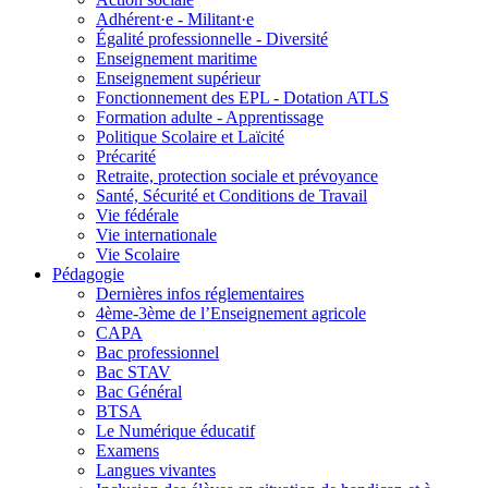
Adhérent·e - Militant·e
Égalité professionnelle - Diversité
Enseignement maritime
Enseignement supérieur
Fonctionnement des EPL - Dotation ATLS
Formation adulte - Apprentissage
Politique Scolaire et Laïcité
Précarité
Retraite, protection sociale et prévoyance
Santé, Sécurité et Conditions de Travail
Vie fédérale
Vie internationale
Vie Scolaire
Pédagogie
Dernières infos réglementaires
4ème-3ème de l’Enseignement agricole
CAPA
Bac professionnel
Bac STAV
Bac Général
BTSA
Le Numérique éducatif
Examens
Langues vivantes