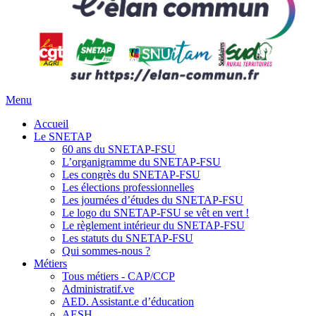
Menu
Accueil
Le SNETAP
60 ans du SNETAP-FSU
L’organigramme du SNETAP-FSU
Les congrès du SNETAP-FSU
Les élections professionnelles
Les journées d’études du SNETAP-FSU
Le logo du SNETAP-FSU se vêt en vert !
Le règlement intérieur du SNETAP-FSU
Les statuts du SNETAP-FSU
Qui sommes-nous ?
Métiers
Tous métiers - CAP/CCP
Administratif.ve
AED. Assistant.e d’éducation
AESH