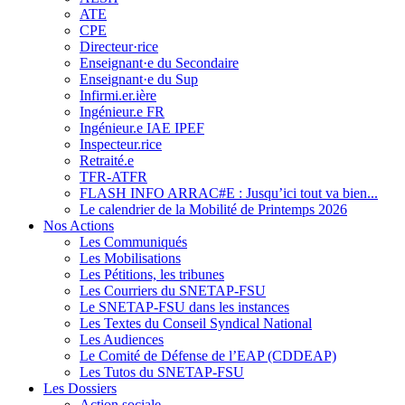
ATE
CPE
Directeur·rice
Enseignant·e du Secondaire
Enseignant·e du Sup
Infirmi.er.ière
Ingénieur.e FR
Ingénieur.e IAE IPEF
Inspecteur.rice
Retraité.e
TFR-ATFR
FLASH INFO ARRAC#E : Jusqu’ici tout va bien...
Le calendrier de la Mobilité de Printemps 2026
Nos Actions
Les Communiqués
Les Mobilisations
Les Pétitions, les tribunes
Les Courriers du SNETAP-FSU
Le SNETAP-FSU dans les instances
Les Textes du Conseil Syndical National
Les Audiences
Le Comité de Défense de l’EAP (CDDEAP)
Les Tutos du SNETAP-FSU
Les Dossiers
Action sociale