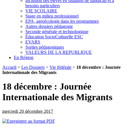
Inclusion des élèves en situation de handicap et à
besoins particuliers
VIE SCOLAIRE
Stage en milieu professionnel
EPA, agroécologie dans les programmes
Autres dossiers pédagogie
Seconde générale et technologique
Éducation SocioCulturelle ESC
EVARS
Sorties pédagogiques
VALEURS DE LA REPUBLIQUE
En Région
Accueil
>
Les Dossiers
>
Vie fédérale
>
18 décembre : Journée
Internationale des Migrants
18 décembre : Journée
Internationale des Migrants
mercredi 20 décembre 2017