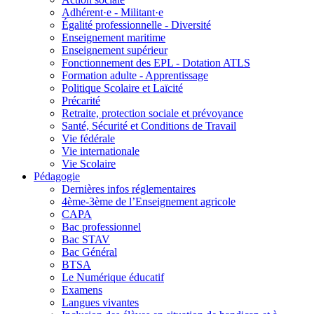
Adhérent·e - Militant·e
Égalité professionnelle - Diversité
Enseignement maritime
Enseignement supérieur
Fonctionnement des EPL - Dotation ATLS
Formation adulte - Apprentissage
Politique Scolaire et Laïcité
Précarité
Retraite, protection sociale et prévoyance
Santé, Sécurité et Conditions de Travail
Vie fédérale
Vie internationale
Vie Scolaire
Pédagogie
Dernières infos réglementaires
4ème-3ème de l’Enseignement agricole
CAPA
Bac professionnel
Bac STAV
Bac Général
BTSA
Le Numérique éducatif
Examens
Langues vivantes