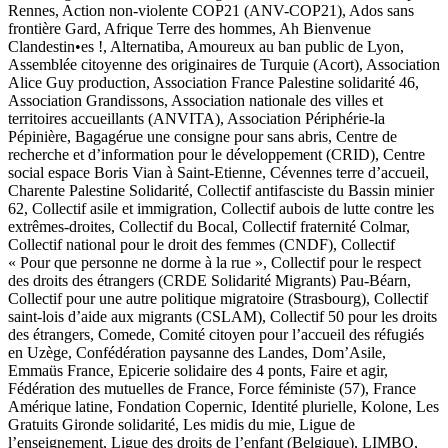
Rennes, Action non-violente COP21 (ANV-COP21), Ados sans
frontière Gard, Afrique Terre des hommes, Ah Bienvenue
Clandestin•es !, Alternatiba, Amoureux au ban public de Lyon,
Assemblée citoyenne des originaires de Turquie (Acort), Association
Alice Guy production, Association France Palestine solidarité 46,
Association Grandissons, Association nationale des villes et
territoires accueillants (ANVITA), Association Périphérie-la
Pépinière, Bagagérue une consigne pour sans abris, Centre de
recherche et d’information pour le développement (CRID), Centre
social espace Boris Vian à Saint-Etienne, Cévennes terre d’accueil,
Charente Palestine Solidarité, Collectif antifasciste du Bassin minier
62, Collectif asile et immigration, Collectif aubois de lutte contre les
extrêmes-droites, Collectif du Bocal, Collectif fraternité Colmar,
Collectif national pour le droit des femmes (CNDF), Collectif
« Pour que personne ne dorme à la rue », Collectif pour le respect
des droits des étrangers (CRDE Solidarité Migrants) Pau-Béarn,
Collectif pour une autre politique migratoire (Strasbourg), Collectif
saint-lois d’aide aux migrants (CSLAM), Collectif 50 pour les droits
des étrangers, Comede, Comité citoyen pour l’accueil des réfugiés
en Uzège, Confédération paysanne des Landes, Dom’Asile,
Emmaüs France, Epicerie solidaire des 4 ponts, Faire et agir,
Fédération des mutuelles de France, Force féministe (57), France
Amérique latine, Fondation Copernic, Identité plurielle, Kolone, Les
Gratuits Gironde solidarité, Les midis du mie, Ligue de
l’enseignement, Ligue des droits de l’enfant (Belgique), LIMBO,