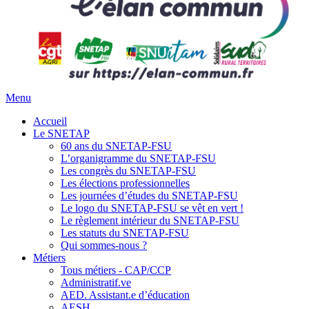
Menu
Accueil
Le SNETAP
60 ans du SNETAP-FSU
L’organigramme du SNETAP-FSU
Les congrès du SNETAP-FSU
Les élections professionnelles
Les journées d’études du SNETAP-FSU
Le logo du SNETAP-FSU se vêt en vert !
Le règlement intérieur du SNETAP-FSU
Les statuts du SNETAP-FSU
Qui sommes-nous ?
Métiers
Tous métiers - CAP/CCP
Administratif.ve
AED. Assistant.e d’éducation
AESH