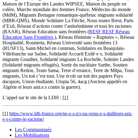
Maison de l’Europe des Landes WIPSEE, Maison du peuple en
colère, Marche mondiale des femmes France, Médecins du monde
(MdM), Migrants Bretagne romantique-québriac migrants solidarité
(MBR-QMS), Monde Solidaire La Flèche, Nous toutes Brest, Paris
d’Exil, Réseau d’actions contre l’antisémitisme et tous les racismes
(RAAR), Réseau Education sans frontières (
RESF
RESF
Réseau
Éducation Sans Frontières
), Réseau féministe « Ruptures », Réseau
Hospitalité, Rosmerta, Réseau Université sans frontières 13
(RUSF13), Saint-Michel en commun, Solidaires en Beaujolais-
Villefranche sur Saône, Solidarité Accueil Exilé·e·s, Solidarité
migrants Graulhet, Solidarité migrants La Rochelle, Solmire Landes
(Solidarité migrants réfugiés), Sortir du nucléaire Sarthe, Soutien
migrants Redon, Team Sama, Terre d’errance, Terre de Milpa, Tous
migrants, Un toit c’est tout, Une école un toit des papiers Pays
dacquois, Union étudiante, Utopia 56, 4acg (Anciens appelés en
Algérie et leurs ami.e.s contre la guerre).
L’appel sur le site de la LDH :
[
1
]
[
1
]
https://www.ldh-france.org/ne-e-s-ici-ou-venu-e-s-dailleurs-uni-
e-s-contre-le-racisme/
Les Communiqués
Les Mobilisations