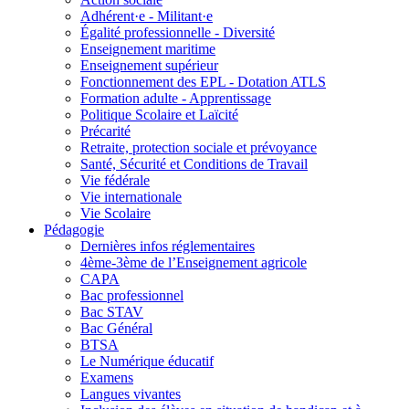
Adhérent·e - Militant·e
Égalité professionnelle - Diversité
Enseignement maritime
Enseignement supérieur
Fonctionnement des EPL - Dotation ATLS
Formation adulte - Apprentissage
Politique Scolaire et Laïcité
Précarité
Retraite, protection sociale et prévoyance
Santé, Sécurité et Conditions de Travail
Vie fédérale
Vie internationale
Vie Scolaire
Pédagogie
Dernières infos réglementaires
4ème-3ème de l’Enseignement agricole
CAPA
Bac professionnel
Bac STAV
Bac Général
BTSA
Le Numérique éducatif
Examens
Langues vivantes