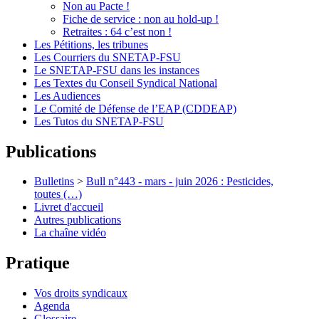
Non au Pacte !
Fiche de service : non au hold-up !
Retraites : 64 c’est non !
Les Pétitions, les tribunes
Les Courriers du SNETAP-FSU
Le SNETAP-FSU dans les instances
Les Textes du Conseil Syndical National
Les Audiences
Le Comité de Défense de l’EAP (CDDEAP)
Les Tutos du SNETAP-FSU
Publications
Bulletins
>
Bull n°443 - mars - juin 2026 : Pesticides,
toutes (…)
Livret d'accueil
Autres publications
La chaîne vidéo
Pratique
Vos droits syndicaux
Agenda
Glossaire