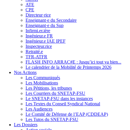
ATE
CPE
Directeur·rice
Enseignant·e du Secondaire
Enseignant·e du Sup
Infirmi.er.ière
Ingénieur.e FR
Ingénieur.e IAE IPEF
Inspecteur.rice
Retraité.e
TFR-ATFR
FLASH INFO ARRAC#E : Jusqu’ici tout va bien...
Le calendrier de la Mobilité de Printemps 2026
Nos Actions
Les Communiqués
Les Mobilisations
Les Pétitions, les tribunes
Les Courriers du SNETAP-FSU
Le SNETAP-FSU dans les instances
Les Textes du Conseil Syndical National
Les Audiences
Le Comité de Défense de l’EAP (CDDEAP)
Les Tutos du SNETAP-FSU
Les Dossiers
Action sociale