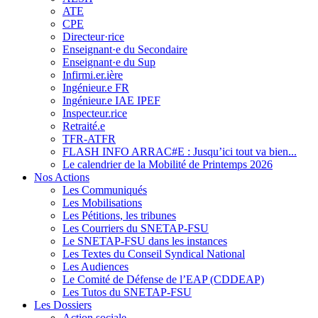
ATE
CPE
Directeur·rice
Enseignant·e du Secondaire
Enseignant·e du Sup
Infirmi.er.ière
Ingénieur.e FR
Ingénieur.e IAE IPEF
Inspecteur.rice
Retraité.e
TFR-ATFR
FLASH INFO ARRAC#E : Jusqu’ici tout va bien...
Le calendrier de la Mobilité de Printemps 2026
Nos Actions
Les Communiqués
Les Mobilisations
Les Pétitions, les tribunes
Les Courriers du SNETAP-FSU
Le SNETAP-FSU dans les instances
Les Textes du Conseil Syndical National
Les Audiences
Le Comité de Défense de l’EAP (CDDEAP)
Les Tutos du SNETAP-FSU
Les Dossiers
Action sociale