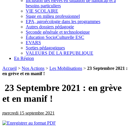
Inclusion des élèves en situation de handicap et à
besoins particuliers
VIE SCOLAIRE
Stage en milieu professionnel
EPA, agroécologie dans les programmes
Autres dossiers pédagogie
Seconde générale et technologique
Éducation SocioCulturelle ESC
EVARS
Sorties pédagogiques
VALEURS DE LA REPUBLIQUE
En Région
Accueil
>
Nos Actions
>
Les Mobilisations
>
23 Septembre 2021 :
en grève et en manif !
23 Septembre 2021 : en grève
et en manif !
mercredi 15 septembre 2021