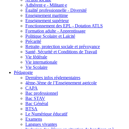
Adhérent·e - Militant·e
Égalité professionnelle - Diversité
Enseignement maritime
Enseignement supérieur
Fonctionnement des EPL - Dotation ATLS
Formation adulte - Apprentissage
Politique Scolaire et Laïcité
Précarité
Retraite, protection sociale et prévoyance
Santé, Sécurité et Conditions de Travail
Vie fédérale
Vie internationale
Vie Scolaire
Pédagogie
Dernières infos réglementaires
4ème-3ème de l’Enseignement agricole
CAPA
Bac professionnel
Bac STAV
Bac Général
BTSA
Le Numérique éducatif
Examens
Langues vivantes