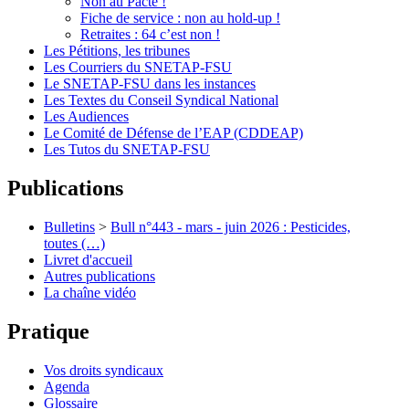
Non au Pacte !
Fiche de service : non au hold-up !
Retraites : 64 c’est non !
Les Pétitions, les tribunes
Les Courriers du SNETAP-FSU
Le SNETAP-FSU dans les instances
Les Textes du Conseil Syndical National
Les Audiences
Le Comité de Défense de l’EAP (CDDEAP)
Les Tutos du SNETAP-FSU
Publications
Bulletins
>
Bull n°443 - mars - juin 2026 : Pesticides,
toutes (…)
Livret d'accueil
Autres publications
La chaîne vidéo
Pratique
Vos droits syndicaux
Agenda
Glossaire