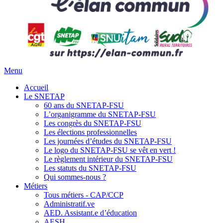
Menu
Accueil
Le SNETAP
60 ans du SNETAP-FSU
L’organigramme du SNETAP-FSU
Les congrès du SNETAP-FSU
Les élections professionnelles
Les journées d’études du SNETAP-FSU
Le logo du SNETAP-FSU se vêt en vert !
Le règlement intérieur du SNETAP-FSU
Les statuts du SNETAP-FSU
Qui sommes-nous ?
Métiers
Tous métiers - CAP/CCP
Administratif.ve
AED. Assistant.e d’éducation
AESH