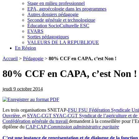
Stage en milieu professionnel
EPA, agroécologie dans les programmes
Autres dossiers pédagogie
Seconde générale et technologique
Éducation SocioCulturelle ESC
EVARS
Sorties pédagogiques
VALEURS DE LA REPUBLIQUE
En Région
Accueil
>
Pédagogie
>
80% CCF en CAPA, c’est Non !
80% CCF en CAPA, c’est Non !
jeudi 9 octobre 2014
Les trois organisations SNETAP-
FSU
FSU
Fédération Syndicale Uni
Ouvrière.
et
SYAC-CGT
SYAC-CGT
Syndicat de l’agriculture et d
Confédération générale du travail
demandent à la conseillère pour l’En
diplôme du
CAP
CAP
Commission administrative paritaire
C’est une instance de représentation et de dialogue de la fonction