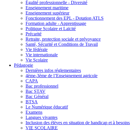
Égalité professionnelle - Diversité
Enseignement maritime
Enseignement supérieur
Fonctionnement des EPL - Dotation ATLS
Formation adulte - Apprentissage
Politique Scolaire et Laïcité
Précarité
Retraite, protection sociale et prévoyance
Santé, Sécurité et Conditions de Travail
Vie fédérale
Vie internationale
Vie Scolaire
Pédagogie
Dernières infos réglementaires
4ème-3ème de l’Enseignement agricole
CAPA
Bac professionnel
Bac STAV
Bac Général
BTSA
Le Numérique éducatif
Examens
Langues vivantes
Inclusion des élèves en situation de handicap et à besoins 
VIE SCOLAIRE