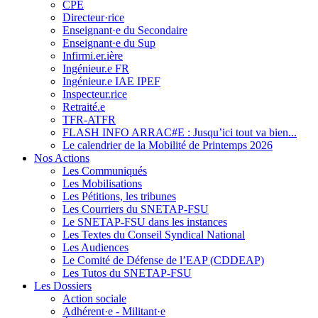
CPE
Directeur·rice
Enseignant·e du Secondaire
Enseignant·e du Sup
Infirmi.er.ière
Ingénieur.e FR
Ingénieur.e IAE IPEF
Inspecteur.rice
Retraité.e
TFR-ATFR
FLASH INFO ARRAC#E : Jusqu’ici tout va bien...
Le calendrier de la Mobilité de Printemps 2026
Nos Actions
Les Communiqués
Les Mobilisations
Les Pétitions, les tribunes
Les Courriers du SNETAP-FSU
Le SNETAP-FSU dans les instances
Les Textes du Conseil Syndical National
Les Audiences
Le Comité de Défense de l’EAP (CDDEAP)
Les Tutos du SNETAP-FSU
Les Dossiers
Action sociale
Adhérent·e - Militant·e