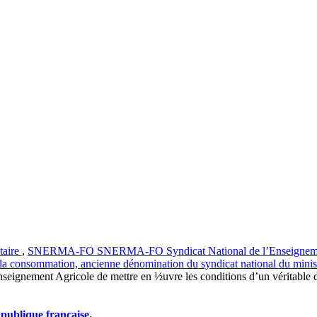
taire
,
SNERMA-FO
SNERMA-FO
Syndicat National de l’Enseigneme
e la consommation, ancienne dénomination du syndicat national du ministè
seignement Agricole de mettre en ½uvre les conditions d’un véritable dé
 publique française.