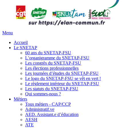
Menu
Accueil
Le SNETAP
60 ans du SNETAP-FSU
L’organigramme du SNETAP-FSU
Les congrès du SNETAP-FSU
Les élections professionnelles
Les journées d’études du SNETAP-FSU
Le logo du SNETAP-FSU se vêt en vert !
Le règlement intérieur du SNETAP-FSU
Les statuts du SNETAP-FSU
Qui sommes-nous ?
Métiers
Tous métiers - CAP/CCP
Administratif.ve
AED. Assistant.e d’éducation
AESH
ATE