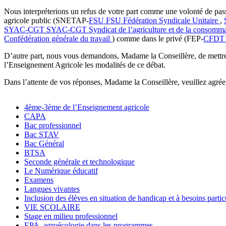
Nous interpréterions un refus de votre part comme une volonté de passa
agricole public (SNETAP-
FSU
FSU
Fédération Syndicale Unitaire
,
SYAC-CGT
SYAC-CGT
Syndicat de l’agriculture et de la consomma
Confédération générale du travail
) comme dans le privé (FEP-
CFDT
D’autre part, nous vous demandons, Madame la Conseillère, de mettre e
l’Enseignement Agricole les modalités de ce débat.
Dans l’attente de vos réponses, Madame la Conseillère, veuillez agrée
4ème-3ème de l’Enseignement agricole
CAPA
Bac professionnel
Bac STAV
Bac Général
BTSA
Seconde générale et technologique
Le Numérique éducatif
Examens
Langues vivantes
Inclusion des élèves en situation de handicap et à besoins partic
VIE SCOLAIRE
Stage en milieu professionnel
EPA, agroécologie dans les programmes