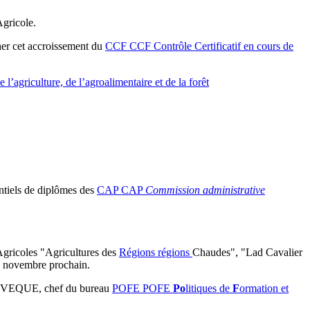
gricole.
cher cet accroissement du
CCF
CCF
Contrôle Certificatif en cours de
e l’agriculture, de l’agroalimentaire et de la forêt
ntiels de diplômes des
CAP
CAP
Commission administrative
gricoles "Agricultures des
Régions
régions
Chaudes", "Lad Cavalier
12 novembre prochain.
l LEVEQUE, chef du bureau
POFE
POFE
Po
litiques de
F
ormation et