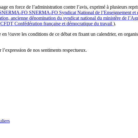
ge en force de l’administration contre l’avis, exprimé à plusieurs repr
SNERMA-FO
SNERMA-FO
Syndicat National de l’Enseignement et 
tion, ancienne dénomination du syndicat national du ministère de l’Agri
CFDT
Confédération française et démocratique du travail
).
n ½uvre les conditions de ce débat en fixant un calendrier, en organisan
r l’expression de nos sentiments respectueux.
uliers