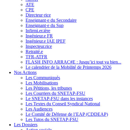
ATE
CPE
Directeur·rice
Enseignant·e du Secondaire
Enseignant·e du Sup
Infirmi.er.ière
Ingénieur.e FR
Ingénieur.e IAE IPEF
Inspecteur.rice
Retraité.e
TFR-ATFR
FLASH INFO ARRAC#E : Jusqu’ici tout va bien...
Le calendrier de la Mobilité de Printemps 2026
Nos Actions
Les Communiqués
Les Mobilisations
Les Pétitions, les tribunes
Les Courriers du SNETAP-FSU
Le SNETAP-FSU dans les instances
Les Textes du Conseil Syndical National
Les Audiences
Le Comité de Défense de l’EAP (CDDEAP)
Les Tutos du SNETAP-FSU
Les Dossiers
Action sociale