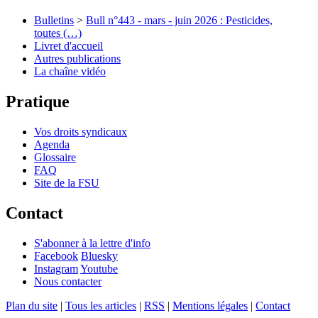
Bulletins
>
Bull n°443 - mars - juin 2026 : Pesticides,
toutes (…)
Livret d'accueil
Autres publications
La chaîne vidéo
Pratique
Vos droits syndicaux
Agenda
Glossaire
FAQ
Site de la FSU
Contact
S'abonner à la lettre d'info
Facebook
Bluesky
Instagram
Youtube
Nous contacter
Plan du site
|
Tous les articles
|
RSS
|
Mentions légales
|
Contact