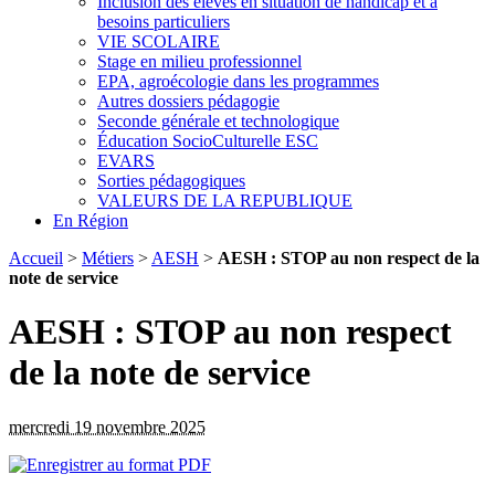
Inclusion des élèves en situation de handicap et à
besoins particuliers
VIE SCOLAIRE
Stage en milieu professionnel
EPA, agroécologie dans les programmes
Autres dossiers pédagogie
Seconde générale et technologique
Éducation SocioCulturelle ESC
EVARS
Sorties pédagogiques
VALEURS DE LA REPUBLIQUE
En Région
Accueil
>
Métiers
>
AESH
>
AESH : STOP au non respect de la
note de service
AESH : STOP au non respect
de la note de service
mercredi 19 novembre 2025