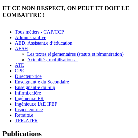
ET CE NON RESPECT, ON PEUT ET DOIT LE
COMBATTRE !
Tous métiers - CAP/CCP
Administratif.ve
AED. Assistant.e d’éducation
AESH
Les textes réglementaires (statuts et rémunération)
Actualités, mobilisations...
ATE
CPE
Directeur·rice
Enseignant·e du Secondaire
Enseignant·e du Sup
Infirmi.er.ière
Ingénieur.e FR
Ingénieur.e IAE IPEF
Inspecteur.rice
Retraité.e
TFR-ATFR
Publications