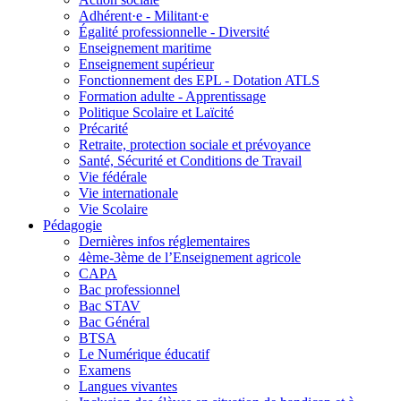
Adhérent·e - Militant·e
Égalité professionnelle - Diversité
Enseignement maritime
Enseignement supérieur
Fonctionnement des EPL - Dotation ATLS
Formation adulte - Apprentissage
Politique Scolaire et Laïcité
Précarité
Retraite, protection sociale et prévoyance
Santé, Sécurité et Conditions de Travail
Vie fédérale
Vie internationale
Vie Scolaire
Pédagogie
Dernières infos réglementaires
4ème-3ème de l’Enseignement agricole
CAPA
Bac professionnel
Bac STAV
Bac Général
BTSA
Le Numérique éducatif
Examens
Langues vivantes