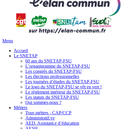
Menu
Accueil
Le SNETAP
60 ans du SNETAP-FSU
L’organigramme du SNETAP-FSU
Les congrès du SNETAP-FSU
Les élections professionnelles
Les journées d’études du SNETAP-FSU
Le logo du SNETAP-FSU se vêt en vert !
Le règlement intérieur du SNETAP-FSU
Les statuts du SNETAP-FSU
Qui sommes-nous ?
Métiers
Tous métiers - CAP/CCP
Administratif.ve
AED. Assistant.e d’éducation
AESH