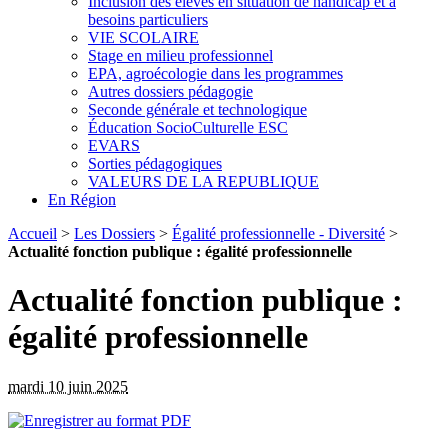
Inclusion des élèves en situation de handicap et à
besoins particuliers
VIE SCOLAIRE
Stage en milieu professionnel
EPA, agroécologie dans les programmes
Autres dossiers pédagogie
Seconde générale et technologique
Éducation SocioCulturelle ESC
EVARS
Sorties pédagogiques
VALEURS DE LA REPUBLIQUE
En Région
Accueil
>
Les Dossiers
>
Égalité professionnelle - Diversité
>
Actualité fonction publique : égalité professionnelle
Actualité fonction publique :
égalité professionnelle
mardi 10 juin 2025