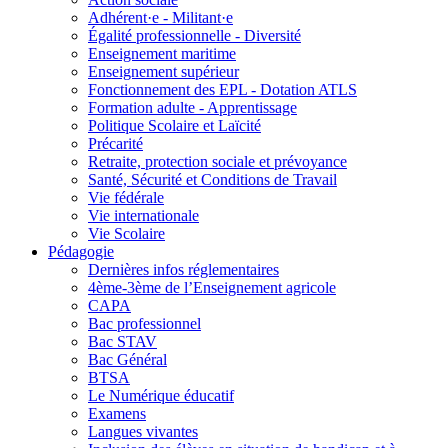
Adhérent·e - Militant·e
Égalité professionnelle - Diversité
Enseignement maritime
Enseignement supérieur
Fonctionnement des EPL - Dotation ATLS
Formation adulte - Apprentissage
Politique Scolaire et Laïcité
Précarité
Retraite, protection sociale et prévoyance
Santé, Sécurité et Conditions de Travail
Vie fédérale
Vie internationale
Vie Scolaire
Pédagogie
Dernières infos réglementaires
4ème-3ème de l’Enseignement agricole
CAPA
Bac professionnel
Bac STAV
Bac Général
BTSA
Le Numérique éducatif
Examens
Langues vivantes