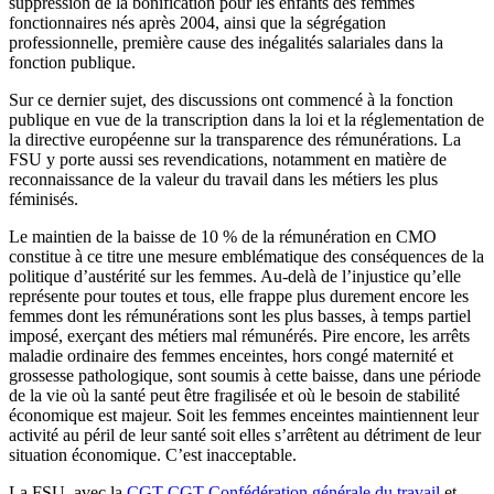
suppression de la bonification pour les enfants des femmes
fonctionnaires nés après 2004, ainsi que la ségrégation
professionnelle, première cause des inégalités salariales dans la
fonction publique.
Sur ce dernier sujet, des discussions ont commencé à la fonction
publique en vue de la transcription dans la loi et la réglementation de
la directive européenne sur la transparence des rémunérations. La
FSU y porte aussi ses revendications, notamment en matière de
reconnaissance de la valeur du travail dans les métiers les plus
féminisés.
Le maintien de la baisse de 10 % de la rémunération en CMO
constitue à ce titre une mesure emblématique des conséquences de la
politique d’austérité sur les femmes. Au-delà de l’injustice qu’elle
représente pour toutes et tous, elle frappe plus durement encore les
femmes dont les rémunérations sont les plus basses, à temps partiel
imposé, exerçant des métiers mal rémunérés. Pire encore, les arrêts
maladie ordinaire des femmes enceintes, hors congé maternité et
grossesse pathologique, sont soumis à cette baisse, dans une période
de la vie où la santé peut être fragilisée et où le besoin de stabilité
économique est majeur. Soit les femmes enceintes maintiennent leur
activité au péril de leur santé soit elles s’arrêtent au détriment de leur
situation économique. C’est inacceptable.
La FSU, avec la
CGT
CGT
Confédération générale du travail
et