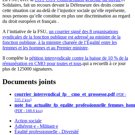
Solidaires, fait un recours devant la Défenseure des droits contre
cette situation car au-delà de l’injustice sociale qu’elle représente,
nous pensons qu’elle constitue en plus une discrimination au regard
du droit européen et français .
A l’initiative de la FSU,
un courrier signé des 8 organisations
syndicales de la fonction publique est adressé au ministre de la
fonction publique, à la ministre chargée de l’Égalité entre les
femmes et les hommes et au Premier ministre
.
Il complète la
pétition intersyndicale contre la baisse de 10 % de la
rémunération en CMO pour toutes et tous,
qui a recueilli à ce jour
plus de 125000 signatures.
Documents joints
courrier_intersyndical_fp__cmo_et_grossesse.pdf
(
PDF
-
)
335.2 kio
note_fsu_actualite_fp_egalite_professionnelle_femmes_ho
(
PDF
-
188.6 kio
)
Action sociale
Adhérent·e - Militant·e
Égalité professionnelle - Diversité