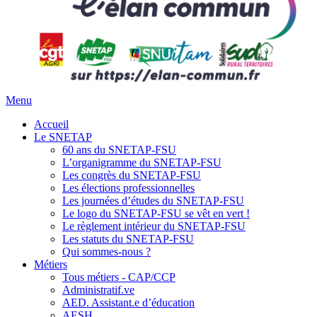
Menu
Accueil
Le SNETAP
60 ans du SNETAP-FSU
L’organigramme du SNETAP-FSU
Les congrès du SNETAP-FSU
Les élections professionnelles
Les journées d’études du SNETAP-FSU
Le logo du SNETAP-FSU se vêt en vert !
Le règlement intérieur du SNETAP-FSU
Les statuts du SNETAP-FSU
Qui sommes-nous ?
Métiers
Tous métiers - CAP/CCP
Administratif.ve
AED. Assistant.e d’éducation
AESH