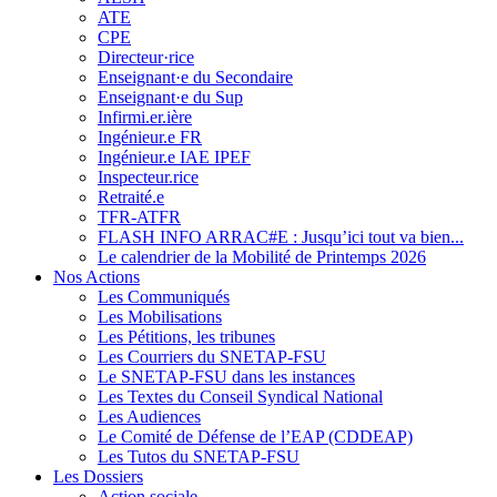
ATE
CPE
Directeur·rice
Enseignant·e du Secondaire
Enseignant·e du Sup
Infirmi.er.ière
Ingénieur.e FR
Ingénieur.e IAE IPEF
Inspecteur.rice
Retraité.e
TFR-ATFR
FLASH INFO ARRAC#E : Jusqu’ici tout va bien...
Le calendrier de la Mobilité de Printemps 2026
Nos Actions
Les Communiqués
Les Mobilisations
Les Pétitions, les tribunes
Les Courriers du SNETAP-FSU
Le SNETAP-FSU dans les instances
Les Textes du Conseil Syndical National
Les Audiences
Le Comité de Défense de l’EAP (CDDEAP)
Les Tutos du SNETAP-FSU
Les Dossiers
Action sociale