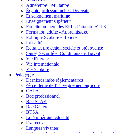
Adhérent·e - Militant·e
Égalité professionnelle - Diversité
Enseignement maritime
Enseignement supérieur
Fonctionnement des EPL - Dotation ATLS
Formation adulte - Apprentissage
Politique Scolaire et Laïcité
Précarité
Retraite, protection sociale et prévoyance
Santé, Sécurité et Conditions de Travail
Vie fédérale
Vie internationale
Vie Scolaire
Pédagogie
Dernières infos réglementaires
4ème-3ème de l’Enseignement agricole
CAPA
Bac professionnel
Bac STAV
Bac Général
BTSA
Le Numérique éducatif
Examens
Langues vivantes