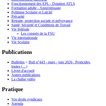
Fonctionnement des EPL - Dotation ATLS
Formation adulte - Apprentissage
Politique Scolaire et Laïcité
Précarité
Retraite, protection sociale et prévoyance
Santé, Sécurité et Conditions de Travail
Vie fédérale
Les congrès de la FSU
Vie internationale
Vie Scolaire
Publications
Bulletins
>
Bull n°443 - mars - juin 2026 : Pesticides,
toutes (…)
Livret d'accueil
Autres publications
La chaîne vidéo
Pratique
Vos droits syndicaux
Agenda