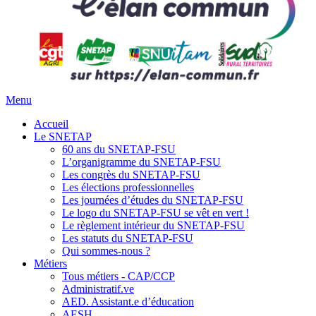
Menu
Accueil
Le SNETAP
60 ans du SNETAP-FSU
L’organigramme du SNETAP-FSU
Les congrès du SNETAP-FSU
Les élections professionnelles
Les journées d’études du SNETAP-FSU
Le logo du SNETAP-FSU se vêt en vert !
Le règlement intérieur du SNETAP-FSU
Les statuts du SNETAP-FSU
Qui sommes-nous ?
Métiers
Tous métiers - CAP/CCP
Administratif.ve
AED. Assistant.e d’éducation
AESH