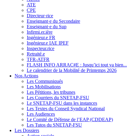
ATE
CPE
Directeur·rice
Enseignant·e du Secondaire
Enseignant·e du Sup
Infirmi.er.ière
Ingénieur.e FR
Ingénieur.e IAE IPEF
Inspecteur.rice
Retraité.e
TFR-ATFR
FLASH INFO ARRAC#E : Jusqu’ici tout va bien...
Le calendrier de la Mobilité de Printemps 2026
Nos Actions
Les Communiqués
Les Mobilisations
Les Pétitions, les tribunes
Les Courriers du SNETAP-FSU
Le SNETAP-FSU dans les instances
Les Textes du Conseil Syndical National
Les Audiences
Le Comité de Défense de l’EAP (CDDEAP)
Les Tutos du SNETAP-FSU
Les Dossiers
Action sociale