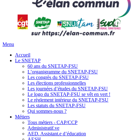
Menu
Accueil
Le SNETAP
60 ans du SNETAP-FSU
L’organigramme du SNETAP-FSU
Les congrès du SNETAP-FSU
Les élections professionnelles
Les journées d’études du SNETAP-FSU
Le logo du SNETAP-FSU se vêt en vert !
Le règlement intérieur du SNETAP-FSU
Les statuts du SNETAP-FSU
Qui sommes-nous ?
Métiers
Tous métiers - CAP/CCP
Administratif.ve
AED. Assistant.e d’éducation
AESH