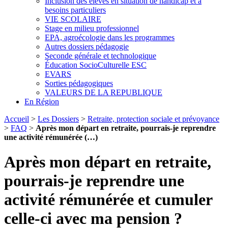
Inclusion des élèves en situation de handicap et à
besoins particuliers
VIE SCOLAIRE
Stage en milieu professionnel
EPA, agroécologie dans les programmes
Autres dossiers pédagogie
Seconde générale et technologique
Éducation SocioCulturelle ESC
EVARS
Sorties pédagogiques
VALEURS DE LA REPUBLIQUE
En Région
Accueil
>
Les Dossiers
>
Retraite, protection sociale et prévoyance
>
FAQ
>
Après mon départ en retraite, pourrais-je reprendre
une activité rémunérée (…)
Après mon départ en retraite,
pourrais-je reprendre une
activité rémunérée et cumuler
celle-ci avec ma pension ?