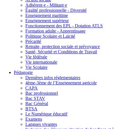
Adhérent·e - Militant·e
Égalité professionnelle - Diversité
Enseignement maritime
Enseignement supérieur
Fonctionnement des EPL - Dotation ATLS
Formation adulte - Apprentissage
Politique Scolaire et Laïcité
Précarité
Retraite, protection sociale et prévoyance
Santé, Sécurité et Conditions de Travail
Vie fédérale
Vie internationale
Vie Scolaire
Pédagogie
Dernières infos réglementaires
4ème-3ème de l’Enseignement agricole
CAPA
Bac professionnel
Bac STAV
Bac Général
BTSA
Le Numérique éducatif
Examens
Langues vivantes