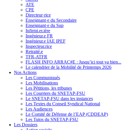
ATE
CPE
Directeur·rice
Enseignant·e du Secondaire
Enseignant·e du Sup
Infirmi.er.ière
Ingénieur.e FR
Ingénieur.e IAE IPEF
Inspecteur.rice
Retraité.e
TFR-ATFR
FLASH INFO ARRAC#E : Jusqu’ici tout va bien...
Le calendrier de la Mobilité de Printemps 2026
Nos Actions
Les Communiqués
Les Mobilisations
Les Pétitions, les tribunes
Les Courriers du SNETAP-FSU
Le SNETAP-FSU dans les instances
Les Textes du Conseil Syndical National
Les Audiences
Le Comité de Défense de l’EAP (CDDEAP)
Les Tutos du SNETAP-FSU
Les Dossiers
Action sociale