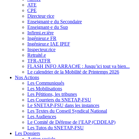
ATE
CPE
Directeur·rice
Enseignant·e du Secondaire
Enseignant·e du Sup
Infirmi.er.ière
Ingénieur.e FR
Ingénieur.e IAE IPEF
Inspecteur.rice
Retraité.e
TFR-ATFR
FLASH INFO ARRAC#E : Jusqu’ici tout va bien...
Le calendrier de la Mobilité de Printemps 2026
Nos Actions
Les Communiqués
Les Mobilisations
Les Pétitions, les tribunes
Les Courriers du SNETAP-FSU
Le SNETAP-FSU dans les instances
Les Textes du Conseil Syndical National
Les Audiences
Le Comité de Défense de l’EAP (CDDEAP)
Les Tutos du SNETAP-FSU
Les Dossiers
Action sociale