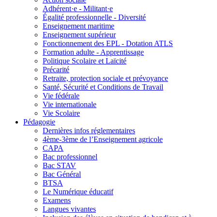
Adhérent·e - Militant·e
Égalité professionnelle - Diversité
Enseignement maritime
Enseignement supérieur
Fonctionnement des EPL - Dotation ATLS
Formation adulte - Apprentissage
Politique Scolaire et Laïcité
Précarité
Retraite, protection sociale et prévoyance
Santé, Sécurité et Conditions de Travail
Vie fédérale
Vie internationale
Vie Scolaire
Pédagogie
Dernières infos réglementaires
4ème-3ème de l’Enseignement agricole
CAPA
Bac professionnel
Bac STAV
Bac Général
BTSA
Le Numérique éducatif
Examens
Langues vivantes