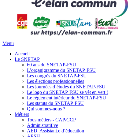
Menu
Accueil
Le SNETAP
60 ans du SNETAP-FSU
L’organigramme du SNETAP-FSU
Les congrès du SNETAP-FSU
Les élections professionnelles
Les journées d’études du SNETAP-FSU
Le logo du SNETAP-FSU se vêt en vert !
Le règlement intérieur du SNETAP-FSU
Les statuts du SNETAP-FSU
Qui sommes-nous ?
Métiers
Tous métiers - CAP/CCP
Administratif.ve
AED. Assistant.e d’éducation
AESH