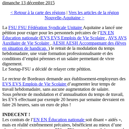
dimanche 13 décembre 2015
< Retour à la carte des régions
|
Vers les articles de la région
Nouvelle-Aquitaine >
La
FSU
FSU
Fédération Syndicale Unitaire
Aquitaine a lancé une
pétition pour exiger pour les personnels précaires de l’
EN
EN
Éducation nationale
(
EVS
EVS
Emplois de Vie Scolaire
,
AVS
AVS
Auxiliaire de Vie Scolaire
,
AESH
AESH
Accompagnant des élèves
en situation de handicap.
) le retrait de la modulation du temps
hebdomadaire, une vraie formation professionnalisante et des
conditions d’emploi pérennes et un salaire permettant de vivre
dignement.
Le Snetap-FSU a décidé de relayer cette pétition.
Le recteur de Bordeaux demande aux établissement-employeurs des
EVS
EVS
Emplois de Vie Scolaire
d’augmenter leur temps de
travail hebdomadaire, sans aucune augmentation de salaire.
Sous prétexte de modulation et d’annualisation du temps de travail,
les EVS effectuant par exemple 20 heures par semaine devraient en
faire 26 heures, sans un euro de plus !
INDECENT !
Les contrats de l’
EN
EN
Éducation nationale
soit disant « aidés »,
mais en réalité extrêmement précaires, bénéficient au mieux d’une