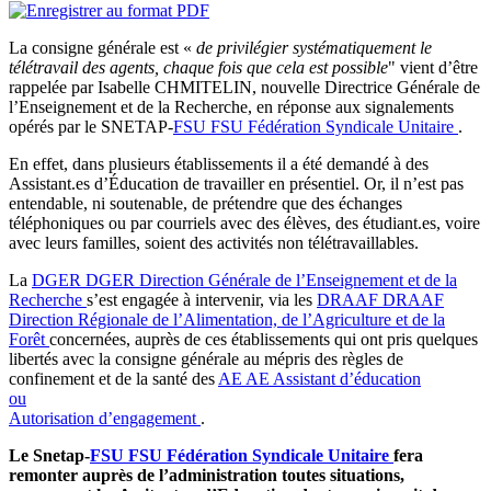
La consigne générale est «
de privilégier systématiquement le
télétravail des agents, chaque fois que cela est possible
" vient d’être
rappelée par Isabelle CHMITELIN, nouvelle Directrice Générale de
l’Enseignement et de la Recherche, en réponse aux signalements
opérés par le SNETAP-
FSU
FSU
Fédération Syndicale Unitaire
.
En effet, dans plusieurs établissements il a été demandé à des
Assistant.es d’Éducation de travailler en présentiel. Or, il n’est pas
entendable, ni soutenable, de prétendre que des échanges
téléphoniques ou par courriels avec des élèves, des étudiant.es, voire
avec leurs familles, soient des activités non télétravaillables.
La
DGER
DGER
Direction Générale de l’Enseignement et de la
Recherche
s’est engagée à intervenir, via les
DRAAF
DRAAF
Direction Régionale de l’Alimentation, de l’Agriculture et de la
Forêt
concernées, auprès de ces établissements qui ont pris quelques
libertés avec la consigne générale au mépris des règles de
confinement et de la santé des
AE
AE
Assistant d’éducation
ou
Autorisation d’engagement
.
Le Snetap-
FSU
FSU
Fédération Syndicale Unitaire
fera
remonter auprès de l’administration toutes situations,