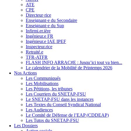
ATE
CPE
Directeur·rice
Enseignant·e du Secondaire
Enseignant·e du Sup
Infirmi.er.ière
Ingénieur.e FR
Ingénieur.e IAE IPEF
Inspecteur.rice
Retraité.e
TFR-ATFR
FLASH INFO ARRAC#E : Jusqu’ici tout va bien...
Le calendrier de la Mobilité de Printemps 2026
Nos Actions
Les Communiqués
Les Mobilisations
Les Pétitions, les tribunes
Les Courriers du SNETAP-FSU
Le SNETAP-FSU dans les instances
Les Textes du Conseil Syndical National
Les Audiences
Le Comité de Défense de l’EAP (CDDEAP)
Les Tutos du SNETAP-FSU
Les Dossiers
Action sociale