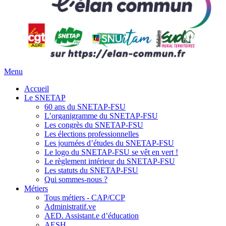
Menu
Accueil
Le SNETAP
60 ans du SNETAP-FSU
L’organigramme du SNETAP-FSU
Les congrès du SNETAP-FSU
Les élections professionnelles
Les journées d’études du SNETAP-FSU
Le logo du SNETAP-FSU se vêt en vert !
Le règlement intérieur du SNETAP-FSU
Les statuts du SNETAP-FSU
Qui sommes-nous ?
Métiers
Tous métiers - CAP/CCP
Administratif.ve
AED. Assistant.e d’éducation
AESH