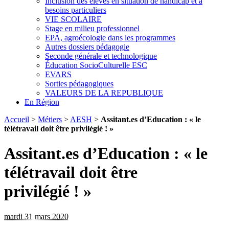
Inclusion des élèves en situation de handicap et à
besoins particuliers
VIE SCOLAIRE
Stage en milieu professionnel
EPA, agroécologie dans les programmes
Autres dossiers pédagogie
Seconde générale et technologique
Éducation SocioCulturelle ESC
EVARS
Sorties pédagogiques
VALEURS DE LA REPUBLIQUE
En Région
Accueil
>
Métiers
>
AESH
>
Assitant.es d’Education : « le
télétravail doit être privilégié ! »
Assitant.es d’Education : « le
télétravail doit être
privilégié ! »
mardi 31 mars 2020