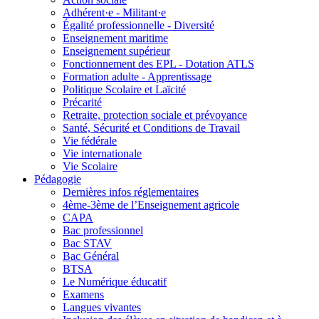
Adhérent·e - Militant·e
Égalité professionnelle - Diversité
Enseignement maritime
Enseignement supérieur
Fonctionnement des EPL - Dotation ATLS
Formation adulte - Apprentissage
Politique Scolaire et Laïcité
Précarité
Retraite, protection sociale et prévoyance
Santé, Sécurité et Conditions de Travail
Vie fédérale
Vie internationale
Vie Scolaire
Pédagogie
Dernières infos réglementaires
4ème-3ème de l’Enseignement agricole
CAPA
Bac professionnel
Bac STAV
Bac Général
BTSA
Le Numérique éducatif
Examens
Langues vivantes