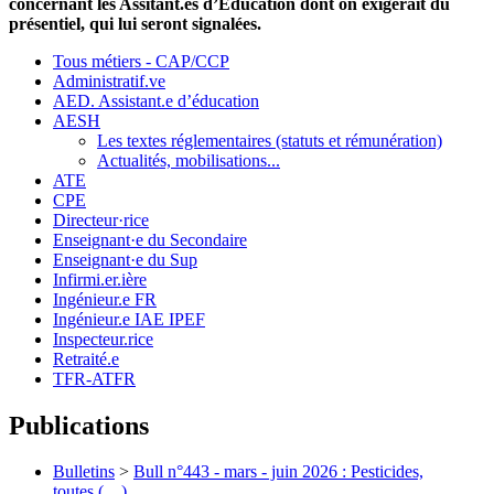
concernant les Assitant.es d’Education dont on exigerait du
présentiel, qui lui seront signalées.
Tous métiers - CAP/CCP
Administratif.ve
AED. Assistant.e d’éducation
AESH
Les textes réglementaires (statuts et rémunération)
Actualités, mobilisations...
ATE
CPE
Directeur·rice
Enseignant·e du Secondaire
Enseignant·e du Sup
Infirmi.er.ière
Ingénieur.e FR
Ingénieur.e IAE IPEF
Inspecteur.rice
Retraité.e
TFR-ATFR
Publications
Bulletins
>
Bull n°443 - mars - juin 2026 : Pesticides,
toutes (…)