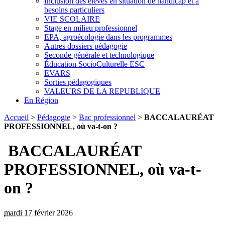
Inclusion des élèves en situation de handicap et à
besoins particuliers
VIE SCOLAIRE
Stage en milieu professionnel
EPA, agroécologie dans les programmes
Autres dossiers pédagogie
Seconde générale et technologique
Éducation SocioCulturelle ESC
EVARS
Sorties pédagogiques
VALEURS DE LA REPUBLIQUE
En Région
Accueil
>
Pédagogie
>
Bac professionnel
>
BACCALAURÉAT
PROFESSIONNEL, où va-t-on ?
BACCALAURÉAT
PROFESSIONNEL, où va-t-
on ?
mardi 17 février 2026