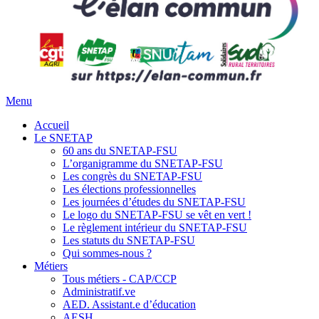
Menu
Accueil
Le SNETAP
60 ans du SNETAP-FSU
L’organigramme du SNETAP-FSU
Les congrès du SNETAP-FSU
Les élections professionnelles
Les journées d’études du SNETAP-FSU
Le logo du SNETAP-FSU se vêt en vert !
Le règlement intérieur du SNETAP-FSU
Les statuts du SNETAP-FSU
Qui sommes-nous ?
Métiers
Tous métiers - CAP/CCP
Administratif.ve
AED. Assistant.e d’éducation
AESH