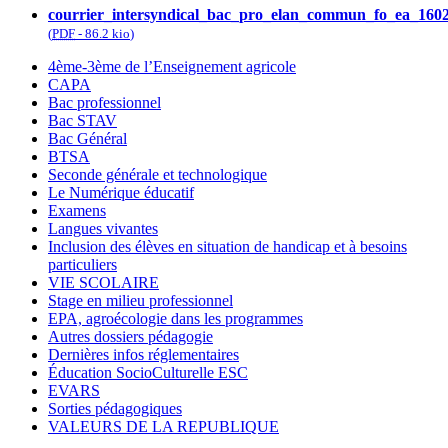
courrier_intersyndical_bac_pro_elan_commun_fo_ea_160
(
PDF
-
86.2 kio
)
4ème-3ème de l’Enseignement agricole
CAPA
Bac professionnel
Bac STAV
Bac Général
BTSA
Seconde générale et technologique
Le Numérique éducatif
Examens
Langues vivantes
Inclusion des élèves en situation de handicap et à besoins
particuliers
VIE SCOLAIRE
Stage en milieu professionnel
EPA, agroécologie dans les programmes
Autres dossiers pédagogie
Dernières infos réglementaires
Éducation SocioCulturelle ESC
EVARS
Sorties pédagogiques
VALEURS DE LA REPUBLIQUE