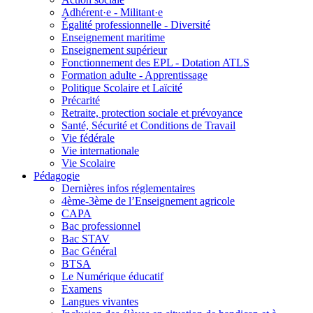
Adhérent·e - Militant·e
Égalité professionnelle - Diversité
Enseignement maritime
Enseignement supérieur
Fonctionnement des EPL - Dotation ATLS
Formation adulte - Apprentissage
Politique Scolaire et Laïcité
Précarité
Retraite, protection sociale et prévoyance
Santé, Sécurité et Conditions de Travail
Vie fédérale
Vie internationale
Vie Scolaire
Pédagogie
Dernières infos réglementaires
4ème-3ème de l’Enseignement agricole
CAPA
Bac professionnel
Bac STAV
Bac Général
BTSA
Le Numérique éducatif
Examens
Langues vivantes