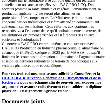
concernés par le laboratoire et le contrôle qualité qui recrutent
actuellement nos ancien·nes élèves de BAC PRO LCQ. Des
secteurs (comme la santé animale et végétale, l’environnement, la
production agricole, …) ne seront plus alimentés en
professionnel·les compétent·es. Le Ministère se dit pourtant
concerné par ces thématiques et y être attaché en communiquant
activement sur ses missions. Cette réforme, aux contours très
restrictifs, va à l’encontre de ce qu’il souhaite mettre en œuvre, de
ses ambitions clairement affichées et est à rebours des enjeux
sociétaux et écologiques !
Ce nouveau BAC PRO entrerait même en concurrence avec le
BAC PRO Production en Industrie pharmaceutique, alimentaire ou
cosmétique (PIPAC), cosigné en 2023 par le MAASA, puisqu’il
limiterait les contenus de formation au domaine de l’agroalimentaire
et selon les dernières remontées de terrain de nos collègues aux
secteurs pharmaceutique et cosmétique.
Pour ces trois raisons, nous avons sollicité la Conseillère et la
DGER
DGER
Direction Générale de l’Enseignement et de la
Recherche
pour un échange afin de pouvoir leur exposer nos
arguments et avancer collectivement et consolider un diplôme
phare de l’Enseignement Agricole Public.
Documents joints