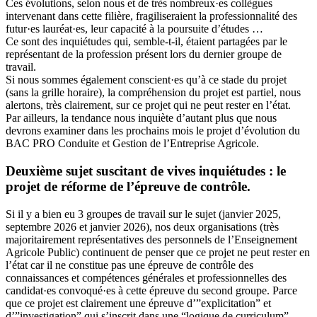
Ces évolutions, selon nous et de très nombreux·es collègues
intervenant dans cette filière, fragiliseraient la professionnalité des
futur·es lauréat·es, leur capacité à la poursuite d’études …
Ce sont des inquiétudes qui, semble-t-il, étaient partagées par le
représentant de la profession présent lors du dernier groupe de
travail.
Si nous sommes également conscient·es qu’à ce stade du projet
(sans la grille horaire), la compréhension du projet est partiel, nous
alertons, très clairement, sur ce projet qui ne peut rester en l’état.
Par ailleurs, la tendance nous inquiète d’autant plus que nous
devrons examiner dans les prochains mois le projet d’évolution du
BAC PRO Conduite et Gestion de l’Entreprise Agricole.
Deuxième sujet suscitant de vives inquiétudes : le
projet de réforme de l’épreuve de contrôle.
Si il y a bien eu 3 groupes de travail sur le sujet (janvier 2025,
septembre 2026 et janvier 2026), nos deux organisations (très
majoritairement représentatives des personnels de l’Enseignement
Agricole Public) continuent de penser que ce projet ne peut rester en
l’état car il ne constitue pas une épreuve de contrôle des
connaissances et compétences générales et professionnelles des
candidat·es convoqué·es à cette épreuve du second groupe. Parce
que ce projet est clairement une épreuve d’”explicitation” et
d’”investigation” qui s’inscrit dans une “logique de curriculum” ,