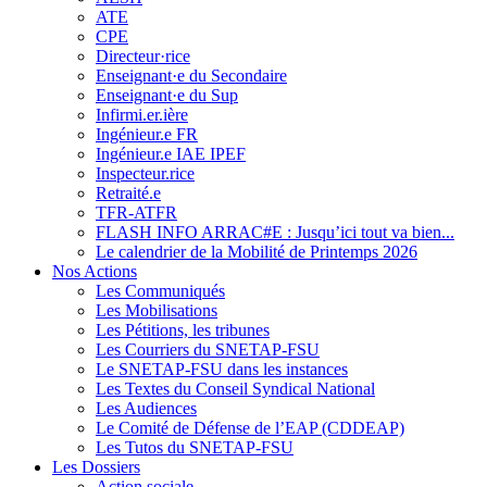
ATE
CPE
Directeur·rice
Enseignant·e du Secondaire
Enseignant·e du Sup
Infirmi.er.ière
Ingénieur.e FR
Ingénieur.e IAE IPEF
Inspecteur.rice
Retraité.e
TFR-ATFR
FLASH INFO ARRAC#E : Jusqu’ici tout va bien...
Le calendrier de la Mobilité de Printemps 2026
Nos Actions
Les Communiqués
Les Mobilisations
Les Pétitions, les tribunes
Les Courriers du SNETAP-FSU
Le SNETAP-FSU dans les instances
Les Textes du Conseil Syndical National
Les Audiences
Le Comité de Défense de l’EAP (CDDEAP)
Les Tutos du SNETAP-FSU
Les Dossiers
Action sociale