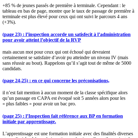
+85 % de jeunes passés de première à terminale. Cependant : le
tableau en bas de page, montre que le taux de passage de première à
terminale est plus élevé pour ceux qui ont suivi le parcours 4 ans
(+3%).
(page 23) : l’inspection accorde un satisfecit à l’administration
pour avoir atteint l’objectif de la RVP
mais aucun mot pour ceux qui ont échoué qui devraient
certainement se satisfaire d’avoir pu atteindre un niveau IV (mais
sans réussir au bout). Rappelons qu’il s’agit tout de même de 5000
candidats.
(page 24-25) : en ce qui concerne les préconisations,
il n’est fait mention à aucun moment de la classe spécifique alors
qu’un passage en CAPA est évoqué soit 5 années alors pour les
« plus faibles » pour avoir un bac pro.
(page 25) : l’Inspection fait référence aux BP en formation
initiale par apprentissage.
L’apprentissage est une formation initiale avec des finalités diverses