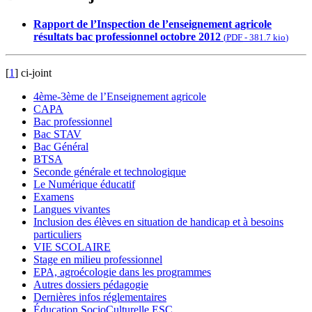
Rapport de l’Inspection de l’enseignement agricole
résultats bac professionnel octobre 2012
(
PDF
-
381.7 kio
)
[
1
]
ci-joint
4ème-3ème de l’Enseignement agricole
CAPA
Bac professionnel
Bac STAV
Bac Général
BTSA
Seconde générale et technologique
Le Numérique éducatif
Examens
Langues vivantes
Inclusion des élèves en situation de handicap et à besoins
particuliers
VIE SCOLAIRE
Stage en milieu professionnel
EPA, agroécologie dans les programmes
Autres dossiers pédagogie
Dernières infos réglementaires
Éducation SocioCulturelle ESC