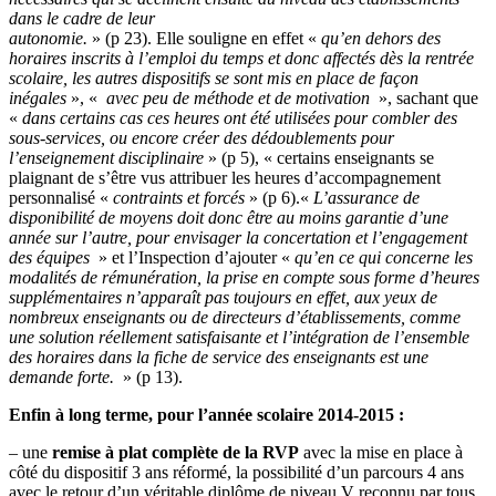
dans le cadre de leur
autonomie.
» (p 23). Elle souligne en effet «
qu’en dehors des
horaires inscrits à l’emploi du temps et donc affectés dès la rentrée
scolaire, les autres dispositifs se sont mis en place de façon
inégales
», «
avec peu de méthode et de motivation
», sachant que
«
dans certains cas ces heures ont été utilisées pour combler des
sous-services, ou encore créer des dédoublements pour
l’enseignement disciplinaire
» (p 5), « certains enseignants se
plaignant de s’être vus attribuer les heures d’accompagnement
personnalisé «
contraints et forcés
» (p 6).«
L’assurance de
disponibilité de moyens doit donc être au moins garantie d’une
année sur l’autre, pour envisager la concertation et l’engagement
des équipes
» et l’Inspection d’ajouter «
qu’en ce qui concerne les
modalités de rémunération, la prise en compte sous forme d’heures
supplémentaires n’apparaît pas toujours en effet, aux yeux de
nombreux enseignants ou de directeurs d’établissements, comme
une solution réellement satisfaisante et l’intégration de l’ensemble
des horaires dans la fiche de service des enseignants est une
demande forte.
» (p 13).
Enfin à long terme, pour l’année scolaire 2014-2015 :
– une
remise à plat complète de la RVP
avec la mise en place à
côté du dispositif 3 ans réformé, la possibilité d’un parcours 4 ans
avec le retour d’un véritable diplôme de niveau V reconnu par tous