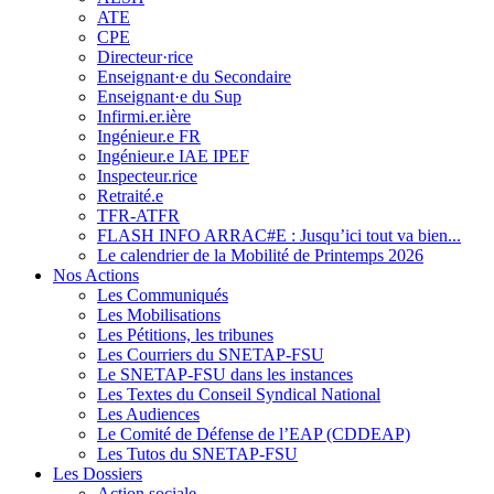
ATE
CPE
Directeur·rice
Enseignant·e du Secondaire
Enseignant·e du Sup
Infirmi.er.ière
Ingénieur.e FR
Ingénieur.e IAE IPEF
Inspecteur.rice
Retraité.e
TFR-ATFR
FLASH INFO ARRAC#E : Jusqu’ici tout va bien...
Le calendrier de la Mobilité de Printemps 2026
Nos Actions
Les Communiqués
Les Mobilisations
Les Pétitions, les tribunes
Les Courriers du SNETAP-FSU
Le SNETAP-FSU dans les instances
Les Textes du Conseil Syndical National
Les Audiences
Le Comité de Défense de l’EAP (CDDEAP)
Les Tutos du SNETAP-FSU
Les Dossiers
Action sociale