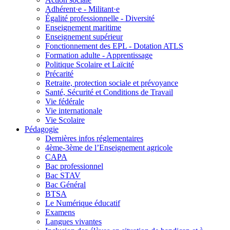
Adhérent·e - Militant·e
Égalité professionnelle - Diversité
Enseignement maritime
Enseignement supérieur
Fonctionnement des EPL - Dotation ATLS
Formation adulte - Apprentissage
Politique Scolaire et Laïcité
Précarité
Retraite, protection sociale et prévoyance
Santé, Sécurité et Conditions de Travail
Vie fédérale
Vie internationale
Vie Scolaire
Pédagogie
Dernières infos réglementaires
4ème-3ème de l’Enseignement agricole
CAPA
Bac professionnel
Bac STAV
Bac Général
BTSA
Le Numérique éducatif
Examens
Langues vivantes