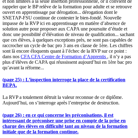
et non limitées à la seule insertion professionnelle, or il convient de
rappeler que le BP relève de la formation pour adulte et se retrouve
ouvert en apprentissage par dérogation... dérogation dont le
SNETAP-FSU continue de contester le bien-fondé. Nouvelle
impasse de la RVP ici en apprentissage en matière d’absence de
solution autre pour proposer aux CAPA une poursuite d’étude et
donc une possibilité d’élévation de niveau de qualification... sachant
que ces élèves, à quelques exceptions près, ne sont pas capables de
raccrocher un cycle de bac pro 3 ans en classe de 1ère. Les chiffres
sont là encore éloquents quant à l’échec de la RVP sur ce point :
dans nos
CFA
CFA
Centre de Formation d’Apprentis
, il n’y a pas
plus d’élèves de CAPA qui réussissent aujourd’hui en 1ère bac pro
qu’avant la réforme...
(page 25) : L’inspection interroge la place de la certification
BEPA.
La RVP a totalement détruit la valeur reconnue de ce diplôme.
Aujourd’hui, on s’interroge après l’entreprise de destruction.
(page 26) : en ce qui concerne les préconisations, il est
intéressant de préconiser une prise en compte de la prise en
charge des élèves en difficulté tant au niveau de la formation
initiale que de la formation continue.