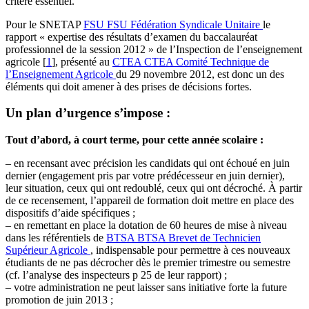
critère essentiel.
Pour le SNETAP
FSU
FSU
Fédération Syndicale Unitaire
le
rapport « expertise des résultats d’examen du baccalauréat
professionnel de la session 2012 » de l’Inspection de l’enseignement
agricole
[
1
]
, présenté au
CTEA
CTEA
Comité Technique de
l’Enseignement Agricole
du 29 novembre 2012, est donc un des
éléments qui doit amener à des prises de décisions fortes.
Un plan d’urgence s’impose :
Tout d’abord, à court terme, pour cette année scolaire :
– en recensant avec précision les candidats qui ont échoué en juin
dernier (engagement pris par votre prédécesseur en juin dernier),
leur situation, ceux qui ont redoublé, ceux qui ont décroché. À partir
de ce recensement, l’appareil de formation doit mettre en place des
dispositifs d’aide spécifiques ;
– en remettant en place la dotation de 60 heures de mise à niveau
dans les référentiels de
BTSA
BTSA
Brevet de Technicien
Supérieur Agricole
, indispensable pour permettre à ces nouveaux
étudiants de ne pas décrocher dès le premier trimestre ou semestre
(cf. l’analyse des inspecteurs p 25 de leur rapport) ;
– votre administration ne peut laisser sans initiative forte la future
promotion de juin 2013 ;