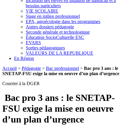
Inclusion des élèves en situation de handicap et à
besoins particuliers
VIE SCOLAIRE
Stage en milieu professionnel
EPA, agroécologie dans les programmes
Autres dossiers pédagogie
Seconde générale et technologique
Éducation SocioCulturelle ESC
EVARS
Sorties pédagogiques
VALEURS DE LA REPUBLIQUE
En Région
Accueil
>
Pédagogie
>
Bac professionnel
>
Bac pro 3 ans : le
SNETAP-FSU exige la mise en oeuvre d’un plan d’urgence
Courrier à la DGER
Bac pro 3 ans : le SNETAP-
FSU exige la mise en oeuvre
d’un plan d’urgence