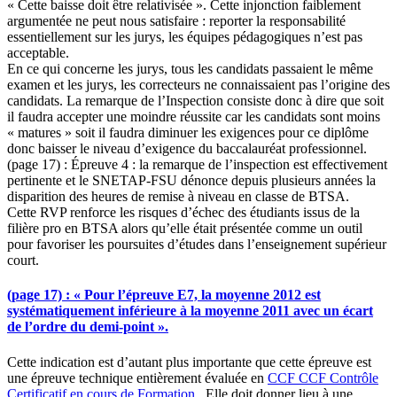
« Cette baisse doit être relativisée ». Cette injonction faiblement
argumentée ne peut nous satisfaire : reporter la responsabilité
essentiellement sur les jurys, les équipes pédagogiques n’est pas
acceptable.
En ce qui concerne les jurys, tous les candidats passaient le même
examen et les jurys, les correcteurs ne connaissaient pas l’origine des
candidats. La remarque de l’Inspection consiste donc à dire que soit
il faudra accepter une moindre réussite car les candidats sont moins
« matures » soit il faudra diminuer les exigences pour ce diplôme
donc baisser le niveau d’exigence du baccalauréat professionnel.
(page 17) : Épreuve 4 : la remarque de l’inspection est effectivement
pertinente et le SNETAP-FSU dénonce depuis plusieurs années la
disparition des heures de remise à niveau en classe de BTSA.
Cette RVP renforce les risques d’échec des étudiants issus de la
filière pro en BTSA alors qu’elle était présentée comme un outil
pour favoriser les poursuites d’études dans l’enseignement supérieur
court.
(page 17) : « Pour l’épreuve E7, la moyenne 2012 est
systématiquement inférieure à la moyenne 2011 avec un écart
de l’ordre du demi-point ».
Cette indication est d’autant plus importante que cette épreuve est
une épreuve technique entièrement évaluée en
CCF
CCF
Contrôle
Certificatif en cours de Formation
. Elle doit donner lieu à une