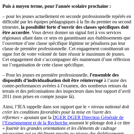
Puis à moyen terme, pour l’année scolaire prochaine :
– pour les jeunes actuellement en seconde professionnelle repérés en
difficulté par les équipes pédagogiques à la fin du premier ou second
trimestre,
la possibilité forte d’ouvrir des classes spécifiques doit
être accordée
. Vous devez donner un signal fort à vos services
régionaux allant dans ce sens en garantissant aux établissements que
l’ouverture d’une classe spécifique légitime ne pénalisera pas leur
classe de première professionnelle. Cet engagement constituerait un
signe fort de votre volonté de faire réussir le maximum de jeunes.
Cet engagement doit s’accompagner dès maintenant d’une réflexion
sur l’organisation de cette classe spécifique.
– Pour les jeunes en première professionnelle,
l’ensemble des
dispositifs d’individualisation doit être réinterrogé
à l’aune des
contre-performances avérées à l’examen, des nombreux retours du
terrain et des préconisations des inspecteurs dans leur rapport d’avril
2011 (non prises en compte jusque là).
Ainsi, l’IEA rappelle dans son rapport que le «
niveau national doit
créer les conditions favorables pour la mise en ½uvre des
réformes
» ajoutant que la
DGER
DGER
Direction Générale de
l’Enseignement et de la Recherche
assurant le pilotage doit à ce titre
«
fournir les grandes orientations et les éléments de cadrage
nécessaires qui se déclinent ensuite au niveau des établissements