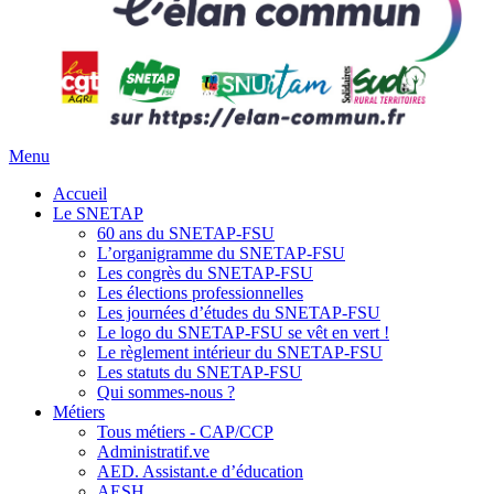
Menu
Accueil
Le SNETAP
60 ans du SNETAP-FSU
L’organigramme du SNETAP-FSU
Les congrès du SNETAP-FSU
Les élections professionnelles
Les journées d’études du SNETAP-FSU
Le logo du SNETAP-FSU se vêt en vert !
Le règlement intérieur du SNETAP-FSU
Les statuts du SNETAP-FSU
Qui sommes-nous ?
Métiers
Tous métiers - CAP/CCP
Administratif.ve
AED. Assistant.e d’éducation
AESH