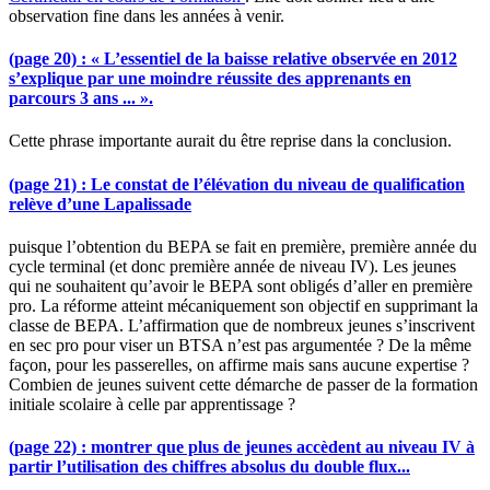
observation fine dans les années à venir.
(page 20) : « L’essentiel de la baisse relative observée en 2012
s’explique par une moindre réussite des apprenants en
parcours 3 ans ... ».
Cette phrase importante aurait du être reprise dans la conclusion.
(page 21) : Le constat de l’élévation du niveau de qualification
relève d’une Lapalissade
puisque l’obtention du BEPA se fait en première, première année du
cycle terminal (et donc première année de niveau IV). Les jeunes
qui ne souhaitent qu’avoir le BEPA sont obligés d’aller en première
pro. La réforme atteint mécaniquement son objectif en supprimant la
classe de BEPA. L’affirmation que de nombreux jeunes s’inscrivent
en sec pro pour viser un BTSA n’est pas argumentée ? De la même
façon, pour les passerelles, on affirme mais sans aucune expertise ?
Combien de jeunes suivent cette démarche de passer de la formation
initiale scolaire à celle par apprentissage ?
(page 22) : montrer que plus de jeunes accèdent au niveau IV à
partir l’utilisation des chiffres absolus du double flux...