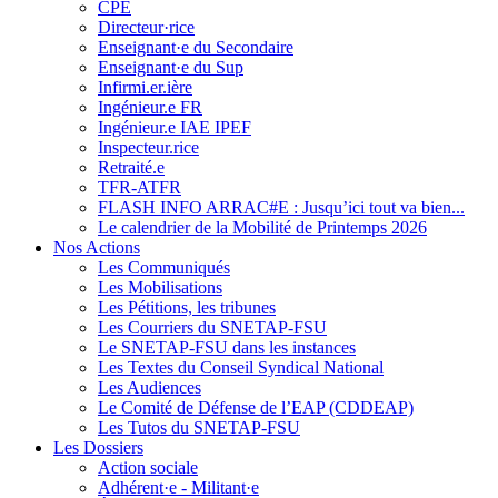
CPE
Directeur·rice
Enseignant·e du Secondaire
Enseignant·e du Sup
Infirmi.er.ière
Ingénieur.e FR
Ingénieur.e IAE IPEF
Inspecteur.rice
Retraité.e
TFR-ATFR
FLASH INFO ARRAC#E : Jusqu’ici tout va bien...
Le calendrier de la Mobilité de Printemps 2026
Nos Actions
Les Communiqués
Les Mobilisations
Les Pétitions, les tribunes
Les Courriers du SNETAP-FSU
Le SNETAP-FSU dans les instances
Les Textes du Conseil Syndical National
Les Audiences
Le Comité de Défense de l’EAP (CDDEAP)
Les Tutos du SNETAP-FSU
Les Dossiers
Action sociale
Adhérent·e - Militant·e