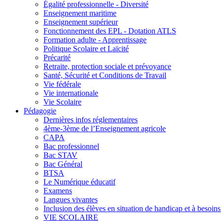
Égalité professionnelle - Diversité
Enseignement maritime
Enseignement supérieur
Fonctionnement des EPL - Dotation ATLS
Formation adulte - Apprentissage
Politique Scolaire et Laïcité
Précarité
Retraite, protection sociale et prévoyance
Santé, Sécurité et Conditions de Travail
Vie fédérale
Vie internationale
Vie Scolaire
Pédagogie
Dernières infos réglementaires
4ème-3ème de l’Enseignement agricole
CAPA
Bac professionnel
Bac STAV
Bac Général
BTSA
Le Numérique éducatif
Examens
Langues vivantes
Inclusion des élèves en situation de handicap et à besoins 
VIE SCOLAIRE