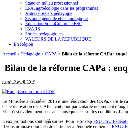
Stage en milieu professionnel
EPA, agroécologie dans les programmes
Autres dossiers pédagogie
Seconde générale et technologique
Éducation SocioCulturelle ESC
EVARS
Sorties pédagogiques
VALEURS DE LA REPUBLIQUE
En Région
Accueil
>
Pédagogie
>
CAPA
>
Bilan de la réforme CAPa : enqu
Bilan de la réforme CAPa : en
mardi 2 avril 2019
Le Ministère a décidé en 2015 d’une rénovation des CAPa, dans le cadr
Cette rénovation des CAPa avait pour particularité notamment d’augmen
Elle n’est évidemment pas sans conséquences sur les conditions d’appren
Deux promotions sont déjà sorties. Pour le Snetap-
FSU
FSU
Fédérati
Il vous propose pour cela de participer à l’enquête en lien ici
ENQUE