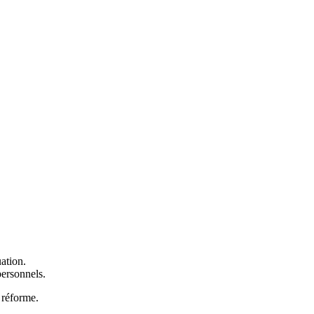
ation.
personnels.
e réforme.