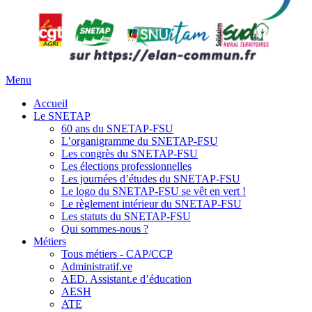
Menu
Accueil
Le SNETAP
60 ans du SNETAP-FSU
L’organigramme du SNETAP-FSU
Les congrès du SNETAP-FSU
Les élections professionnelles
Les journées d’études du SNETAP-FSU
Le logo du SNETAP-FSU se vêt en vert !
Le règlement intérieur du SNETAP-FSU
Les statuts du SNETAP-FSU
Qui sommes-nous ?
Métiers
Tous métiers - CAP/CCP
Administratif.ve
AED. Assistant.e d’éducation
AESH
ATE