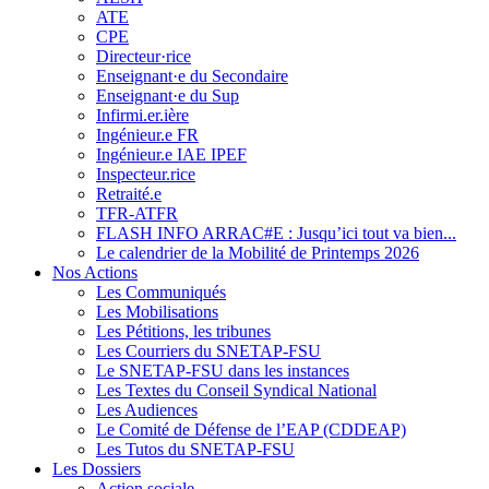
ATE
CPE
Directeur·rice
Enseignant·e du Secondaire
Enseignant·e du Sup
Infirmi.er.ière
Ingénieur.e FR
Ingénieur.e IAE IPEF
Inspecteur.rice
Retraité.e
TFR-ATFR
FLASH INFO ARRAC#E : Jusqu’ici tout va bien...
Le calendrier de la Mobilité de Printemps 2026
Nos Actions
Les Communiqués
Les Mobilisations
Les Pétitions, les tribunes
Les Courriers du SNETAP-FSU
Le SNETAP-FSU dans les instances
Les Textes du Conseil Syndical National
Les Audiences
Le Comité de Défense de l’EAP (CDDEAP)
Les Tutos du SNETAP-FSU
Les Dossiers
Action sociale