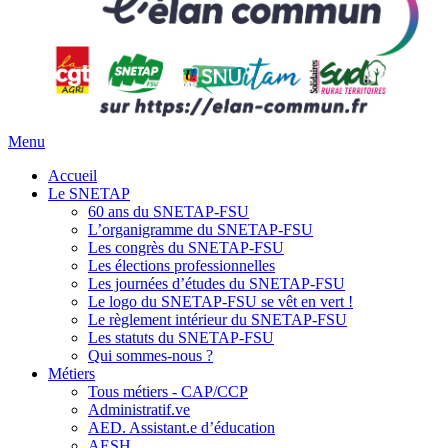
Menu
Accueil
Le SNETAP
60 ans du SNETAP-FSU
L’organigramme du SNETAP-FSU
Les congrès du SNETAP-FSU
Les élections professionnelles
Les journées d’études du SNETAP-FSU
Le logo du SNETAP-FSU se vêt en vert !
Le règlement intérieur du SNETAP-FSU
Les statuts du SNETAP-FSU
Qui sommes-nous ?
Métiers
Tous métiers - CAP/CCP
Administratif.ve
AED. Assistant.e d’éducation
AESH