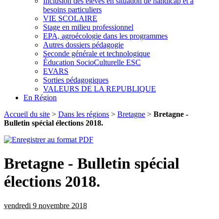
Inclusion des élèves en situation de handicap et à
besoins particuliers
VIE SCOLAIRE
Stage en milieu professionnel
EPA, agroécologie dans les programmes
Autres dossiers pédagogie
Seconde générale et technologique
Éducation SocioCulturelle ESC
EVARS
Sorties pédagogiques
VALEURS DE LA REPUBLIQUE
En Région
Accueil du site
>
Dans les régions
>
Bretagne
>
Bretagne -
Bulletin spécial élections 2018.
Bretagne - Bulletin spécial
élections 2018.
vendredi 9 novembre 2018