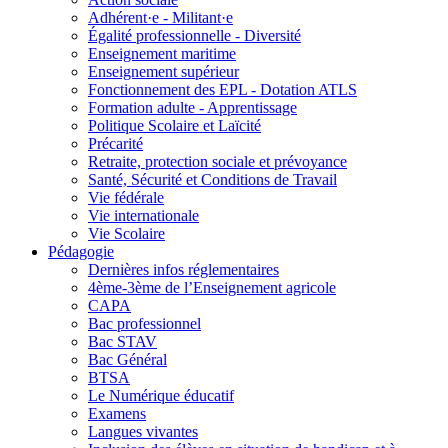
Adhérent·e - Militant·e
Égalité professionnelle - Diversité
Enseignement maritime
Enseignement supérieur
Fonctionnement des EPL - Dotation ATLS
Formation adulte - Apprentissage
Politique Scolaire et Laïcité
Précarité
Retraite, protection sociale et prévoyance
Santé, Sécurité et Conditions de Travail
Vie fédérale
Vie internationale
Vie Scolaire
Pédagogie
Dernières infos réglementaires
4ème-3ème de l’Enseignement agricole
CAPA
Bac professionnel
Bac STAV
Bac Général
BTSA
Le Numérique éducatif
Examens
Langues vivantes