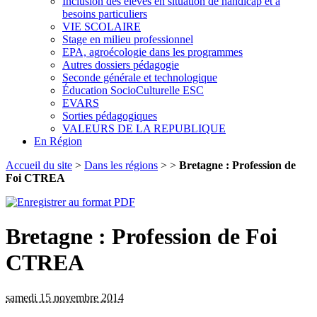
Inclusion des élèves en situation de handicap et à
besoins particuliers
VIE SCOLAIRE
Stage en milieu professionnel
EPA, agroécologie dans les programmes
Autres dossiers pédagogie
Seconde générale et technologique
Éducation SocioCulturelle ESC
EVARS
Sorties pédagogiques
VALEURS DE LA REPUBLIQUE
En Région
Accueil du site
>
Dans les régions
> >
Bretagne : Profession de
Foi CTREA
Bretagne : Profession de Foi
CTREA
samedi 15 novembre 2014