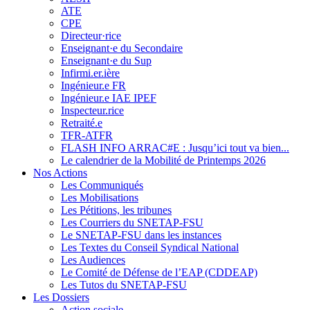
ATE
CPE
Directeur·rice
Enseignant·e du Secondaire
Enseignant·e du Sup
Infirmi.er.ière
Ingénieur.e FR
Ingénieur.e IAE IPEF
Inspecteur.rice
Retraité.e
TFR-ATFR
FLASH INFO ARRAC#E : Jusqu’ici tout va bien...
Le calendrier de la Mobilité de Printemps 2026
Nos Actions
Les Communiqués
Les Mobilisations
Les Pétitions, les tribunes
Les Courriers du SNETAP-FSU
Le SNETAP-FSU dans les instances
Les Textes du Conseil Syndical National
Les Audiences
Le Comité de Défense de l’EAP (CDDEAP)
Les Tutos du SNETAP-FSU
Les Dossiers
Action sociale