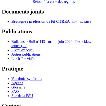
< Retour à la carte des régions
|
Documents joints
Bretagne : profession de foi CTREA
(
PDF
-
1.2 Mio
)
Publications
Bulletins
>
Bull n°443 - mars - juin 2026 : Pesticides,
toutes (…)
Livret d'accueil
Autres publications
La chaîne vidéo
Pratique
Vos droits syndicaux
Agenda
Glossaire
FAQ
Site de la FSU
Contact