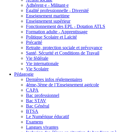
Adhérent·e - Militant·e
Égalité professionnelle - Diversité
Enseignement maritime
Enseignement supérieur
Fonctionnement des EPL - Dotation ATLS
Formation adulte - Apprentissage
Politique Scolaire et Laïcité
Précarité
Retraite, protection sociale et prévoyance
Santé, Sécurité et Conditions de Travail
Vie fédérale
Vie internationale
Vie Scolaire
Pédagogie
Dernières infos réglementaires
4ème-3ème de l’Enseignement agricole
CAPA
Bac professionnel
Bac STAV
Bac Général
BTSA
Le Numérique éducatif
Examens
Langues vivantes