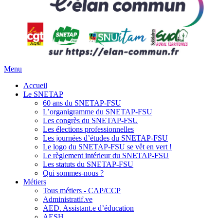
Menu
Accueil
Le SNETAP
60 ans du SNETAP-FSU
L’organigramme du SNETAP-FSU
Les congrès du SNETAP-FSU
Les élections professionnelles
Les journées d’études du SNETAP-FSU
Le logo du SNETAP-FSU se vêt en vert !
Le règlement intérieur du SNETAP-FSU
Les statuts du SNETAP-FSU
Qui sommes-nous ?
Métiers
Tous métiers - CAP/CCP
Administratif.ve
AED. Assistant.e d’éducation
AESH