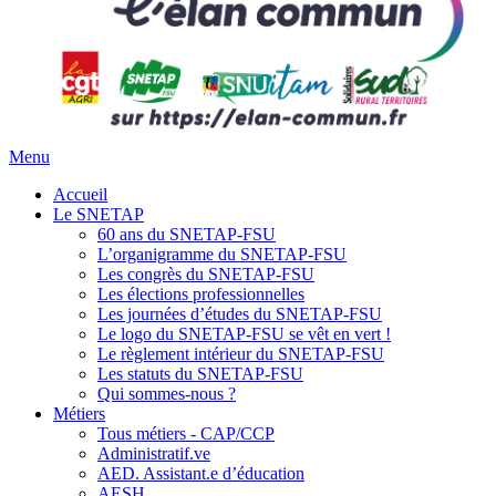
Menu
Accueil
Le SNETAP
60 ans du SNETAP-FSU
L’organigramme du SNETAP-FSU
Les congrès du SNETAP-FSU
Les élections professionnelles
Les journées d’études du SNETAP-FSU
Le logo du SNETAP-FSU se vêt en vert !
Le règlement intérieur du SNETAP-FSU
Les statuts du SNETAP-FSU
Qui sommes-nous ?
Métiers
Tous métiers - CAP/CCP
Administratif.ve
AED. Assistant.e d’éducation
AESH