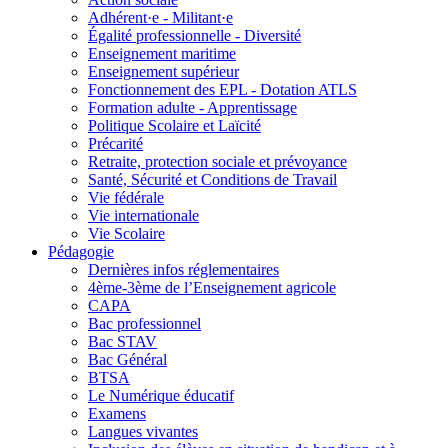
Adhérent·e - Militant·e
Égalité professionnelle - Diversité
Enseignement maritime
Enseignement supérieur
Fonctionnement des EPL - Dotation ATLS
Formation adulte - Apprentissage
Politique Scolaire et Laïcité
Précarité
Retraite, protection sociale et prévoyance
Santé, Sécurité et Conditions de Travail
Vie fédérale
Vie internationale
Vie Scolaire
Pédagogie
Dernières infos réglementaires
4ème-3ème de l’Enseignement agricole
CAPA
Bac professionnel
Bac STAV
Bac Général
BTSA
Le Numérique éducatif
Examens
Langues vivantes