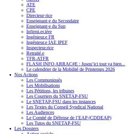
ATE
CPE
Directeur·rice
Enseignant·e du Secondaire
Enseignant·e du Sup
Infirmi.er.ière
Ingénieur.e FR
Ingénieur.e IAE IPEF
Inspecteur.rice
Retraité.e
TFR-ATFR
FLASH INFO ARRAC#E : Jusqu’ici tout va bien...
Le calendrier de la Mobilité de Printemps 2026
Nos Actions
Les Communiqués
Les Mobilisations
Les Pétitions, les tribunes
Les Courriers du SNETAP-FSU
Le SNETAP-FSU dans les instances
Les Textes du Conseil Syndical National
Les Audiences
Le Comité de Défense de l’EAP (CDDEAP)
Les Tutos du SNETAP-FSU
Les Dossiers
Action sociale