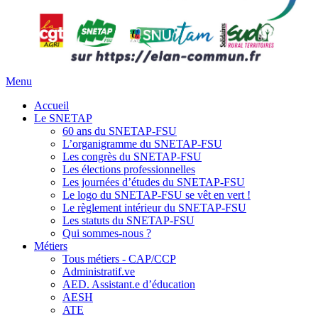
Menu
Accueil
Le SNETAP
60 ans du SNETAP-FSU
L’organigramme du SNETAP-FSU
Les congrès du SNETAP-FSU
Les élections professionnelles
Les journées d’études du SNETAP-FSU
Le logo du SNETAP-FSU se vêt en vert !
Le règlement intérieur du SNETAP-FSU
Les statuts du SNETAP-FSU
Qui sommes-nous ?
Métiers
Tous métiers - CAP/CCP
Administratif.ve
AED. Assistant.e d’éducation
AESH
ATE