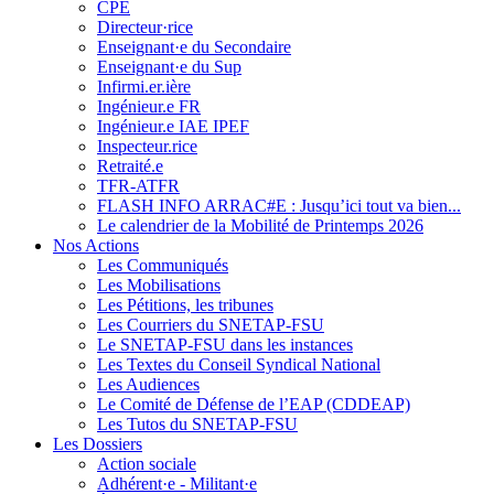
CPE
Directeur·rice
Enseignant·e du Secondaire
Enseignant·e du Sup
Infirmi.er.ière
Ingénieur.e FR
Ingénieur.e IAE IPEF
Inspecteur.rice
Retraité.e
TFR-ATFR
FLASH INFO ARRAC#E : Jusqu’ici tout va bien...
Le calendrier de la Mobilité de Printemps 2026
Nos Actions
Les Communiqués
Les Mobilisations
Les Pétitions, les tribunes
Les Courriers du SNETAP-FSU
Le SNETAP-FSU dans les instances
Les Textes du Conseil Syndical National
Les Audiences
Le Comité de Défense de l’EAP (CDDEAP)
Les Tutos du SNETAP-FSU
Les Dossiers
Action sociale
Adhérent·e - Militant·e