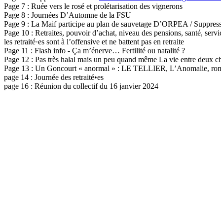
Page 7 : Ruée vers le rosé et prolétarisation des vignerons
Page 8 : Journées D’Automne de la FSU
Page 9 : La Maif participe au plan de sauvetage D’ORPEA / Suppressi
Page 10 : Retraites, pouvoir d’achat, niveau des pensions, santé, ser
les retraité·es sont à l’offensive et ne battent pas en retraite
Page 11 : Flash info - Ça m’énerve… Fertilité ou natalité ?
Page 12 : Pas très halal mais un peu quand même La vie entre deux c
Page 13 : Un Goncourt « anormal » : LE TELLIER, L’Anomalie, rom
page 14 : Journée des retraité•es
page 16 : Réunion du collectif du 16 janvier 2024