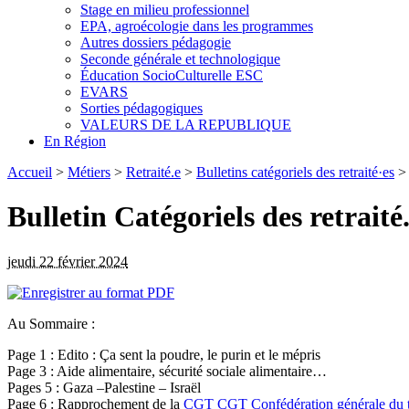
Stage en milieu professionnel
EPA, agroécologie dans les programmes
Autres dossiers pédagogie
Seconde générale et technologique
Éducation SocioCulturelle ESC
EVARS
Sorties pédagogiques
VALEURS DE LA REPUBLIQUE
En Région
Accueil
>
Métiers
>
Retraité.e
>
Bulletins catégoriels des retraité·es
Bulletin Catégoriels des retraité
jeudi 22 février 2024
Au Sommaire :
Page 1 : Edito : Ça sent la poudre, le purin et le mépris
Page 3 : Aide alimentaire, sécurité sociale alimentaire…
Pages 5 : Gaza –Palestine – Israël
Page 6 : Rapprochement de la
CGT
CGT
Confédération générale du t