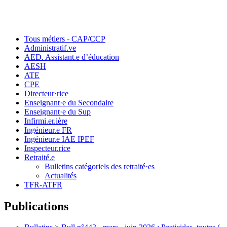
Tous métiers - CAP/CCP
Administratif.ve
AED. Assistant.e d’éducation
AESH
ATE
CPE
Directeur·rice
Enseignant·e du Secondaire
Enseignant·e du Sup
Infirmi.er.ière
Ingénieur.e FR
Ingénieur.e IAE IPEF
Inspecteur.rice
Retraité.e
Bulletins catégoriels des retraité·es
Actualités
TFR-ATFR
Publications