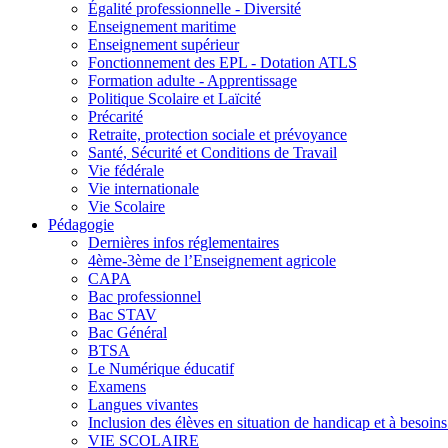
Égalité professionnelle - Diversité
Enseignement maritime
Enseignement supérieur
Fonctionnement des EPL - Dotation ATLS
Formation adulte - Apprentissage
Politique Scolaire et Laïcité
Précarité
Retraite, protection sociale et prévoyance
Santé, Sécurité et Conditions de Travail
Vie fédérale
Vie internationale
Vie Scolaire
Pédagogie
Dernières infos réglementaires
4ème-3ème de l’Enseignement agricole
CAPA
Bac professionnel
Bac STAV
Bac Général
BTSA
Le Numérique éducatif
Examens
Langues vivantes
Inclusion des élèves en situation de handicap et à besoins 
VIE SCOLAIRE