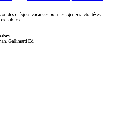
on des chèques vacances pour les agent·es retraité•es
vices publics…
haises
an, Gallimard Ed.