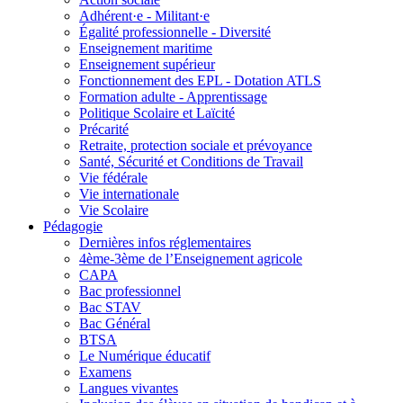
Adhérent·e - Militant·e
Égalité professionnelle - Diversité
Enseignement maritime
Enseignement supérieur
Fonctionnement des EPL - Dotation ATLS
Formation adulte - Apprentissage
Politique Scolaire et Laïcité
Précarité
Retraite, protection sociale et prévoyance
Santé, Sécurité et Conditions de Travail
Vie fédérale
Vie internationale
Vie Scolaire
Pédagogie
Dernières infos réglementaires
4ème-3ème de l’Enseignement agricole
CAPA
Bac professionnel
Bac STAV
Bac Général
BTSA
Le Numérique éducatif
Examens
Langues vivantes