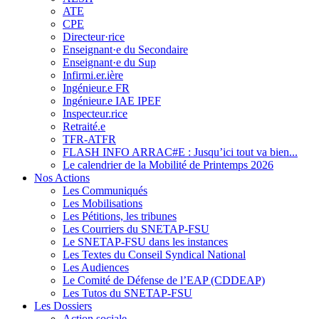
ATE
CPE
Directeur·rice
Enseignant·e du Secondaire
Enseignant·e du Sup
Infirmi.er.ière
Ingénieur.e FR
Ingénieur.e IAE IPEF
Inspecteur.rice
Retraité.e
TFR-ATFR
FLASH INFO ARRAC#E : Jusqu’ici tout va bien...
Le calendrier de la Mobilité de Printemps 2026
Nos Actions
Les Communiqués
Les Mobilisations
Les Pétitions, les tribunes
Les Courriers du SNETAP-FSU
Le SNETAP-FSU dans les instances
Les Textes du Conseil Syndical National
Les Audiences
Le Comité de Défense de l’EAP (CDDEAP)
Les Tutos du SNETAP-FSU
Les Dossiers
Action sociale