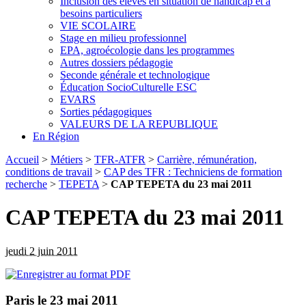
Inclusion des élèves en situation de handicap et à
besoins particuliers
VIE SCOLAIRE
Stage en milieu professionnel
EPA, agroécologie dans les programmes
Autres dossiers pédagogie
Seconde générale et technologique
Éducation SocioCulturelle ESC
EVARS
Sorties pédagogiques
VALEURS DE LA REPUBLIQUE
En Région
Accueil
>
Métiers
>
TFR-ATFR
>
Carrière, rémunération,
conditions de travail
>
CAP des TFR : Techniciens de formation
recherche
>
TEPETA
>
CAP TEPETA du 23 mai 2011
CAP TEPETA du 23 mai 2011
jeudi 2 juin 2011
Paris le 23 mai 2011