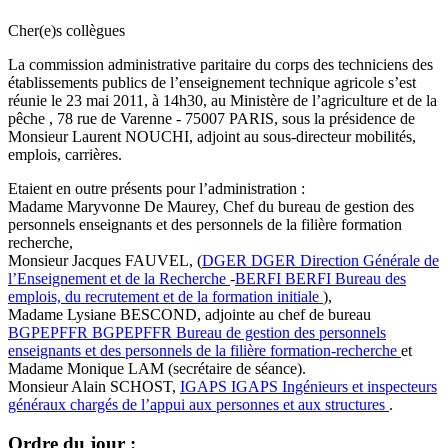
Cher(e)s collègues
La commission administrative paritaire du corps des techniciens des
établissements publics de l’enseignement technique agricole s’est
réunie le 23 mai 2011, à 14h30, au Ministère de l’agriculture et de la
pêche , 78 rue de Varenne - 75007 PARIS, sous la présidence de
Monsieur Laurent NOUCHI, adjoint au sous-directeur mobilités,
emplois, carrières.
Etaient en outre présents pour l’administration :
Madame Maryvonne De Maurey, Chef du bureau de gestion des
personnels enseignants et des personnels de la filière formation
recherche,
Monsieur Jacques FAUVEL, (
DGER
DGER
Direction Générale de
l’Enseignement et de la Recherche
-
BERFI
BERFI
Bureau des
emplois, du recrutement et de la formation initiale
),
Madame Lysiane BESCOND, adjointe au chef de bureau
BGPEPFFR
BGPEPFFR
Bureau de gestion des personnels
enseignants et des personnels de la filière formation-recherche
et
Madame Monique LAM (secrétaire de séance).
Monsieur Alain SCHOST,
IGAPS
IGAPS
Ingénieurs et inspecteurs
généraux chargés de l’appui aux personnes et aux structures
.
Ordre du jour :