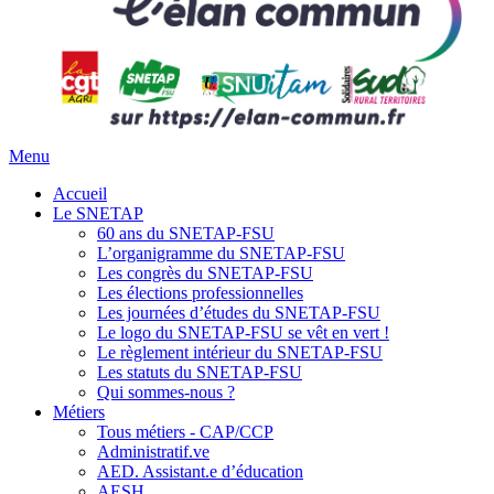
Menu
Accueil
Le SNETAP
60 ans du SNETAP-FSU
L’organigramme du SNETAP-FSU
Les congrès du SNETAP-FSU
Les élections professionnelles
Les journées d’études du SNETAP-FSU
Le logo du SNETAP-FSU se vêt en vert !
Le règlement intérieur du SNETAP-FSU
Les statuts du SNETAP-FSU
Qui sommes-nous ?
Métiers
Tous métiers - CAP/CCP
Administratif.ve
AED. Assistant.e d’éducation
AESH