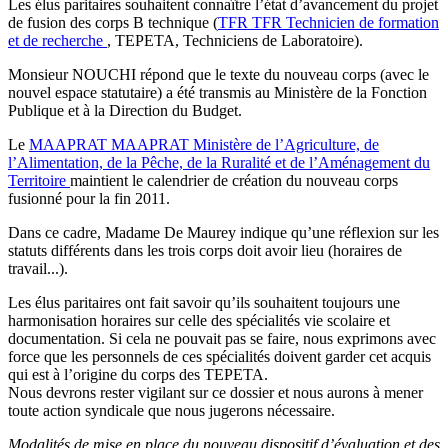
Les élus paritaires souhaitent connaître l’état d’avancement du projet
de fusion des corps B technique (
TFR
TFR
Technicien de formation
et de recherche
, TEPETA, Techniciens de Laboratoire).
Monsieur NOUCHI répond que le texte du nouveau corps (avec le
nouvel espace statutaire) a été transmis au Ministère de la Fonction
Publique et à la Direction du Budget.
Le
MAAPRAT
MAAPRAT
Ministère de l’Agriculture, de
l’Alimentation, de la Pêche, de la Ruralité et de l’Aménagement du
Territoire
maintient le calendrier de création du nouveau corps
fusionné pour la fin 2011.
Dans ce cadre, Madame De Maurey indique qu’une réflexion sur les
statuts différents dans les trois corps doit avoir lieu (horaires de
travail...).
Les élus paritaires ont fait savoir qu’ils souhaitent toujours une
harmonisation horaires sur celle des spécialités vie scolaire et
documentation. Si cela ne pouvait pas se faire, nous exprimons avec
force que les personnels de ces spécialités doivent garder cet acquis
qui est à l’origine du corps des TEPETA.
Nous devrons rester vigilant sur ce dossier et nous aurons à mener
toute action syndicale que nous jugerons nécessaire.
Modalités de mise en place du nouveau dispositif d’évaluation et des