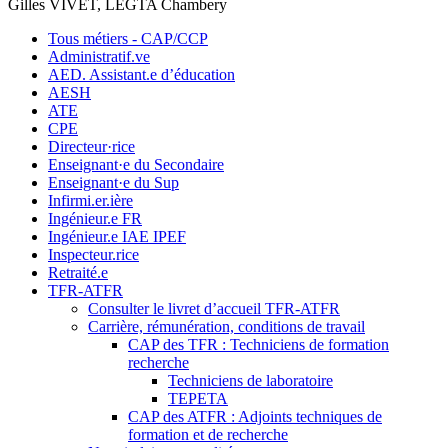
Gilles VIVET, LEGTA Chambery
Tous métiers - CAP/CCP
Administratif.ve
AED. Assistant.e d’éducation
AESH
ATE
CPE
Directeur·rice
Enseignant·e du Secondaire
Enseignant·e du Sup
Infirmi.er.ière
Ingénieur.e FR
Ingénieur.e IAE IPEF
Inspecteur.rice
Retraité.e
TFR-ATFR
Consulter le livret d’accueil TFR-ATFR
Carrière, rémunération, conditions de travail
CAP des TFR : Techniciens de formation
recherche
Techniciens de laboratoire
TEPETA
CAP des ATFR : Adjoints techniques de
formation et de recherche