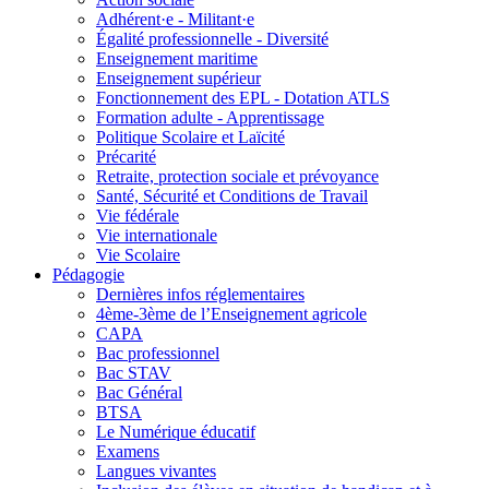
Adhérent·e - Militant·e
Égalité professionnelle - Diversité
Enseignement maritime
Enseignement supérieur
Fonctionnement des EPL - Dotation ATLS
Formation adulte - Apprentissage
Politique Scolaire et Laïcité
Précarité
Retraite, protection sociale et prévoyance
Santé, Sécurité et Conditions de Travail
Vie fédérale
Vie internationale
Vie Scolaire
Pédagogie
Dernières infos réglementaires
4ème-3ème de l’Enseignement agricole
CAPA
Bac professionnel
Bac STAV
Bac Général
BTSA
Le Numérique éducatif
Examens
Langues vivantes