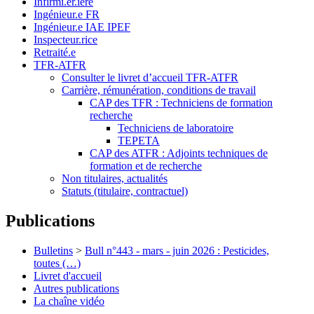
Infirmi.er.ière
Ingénieur.e FR
Ingénieur.e IAE IPEF
Inspecteur.rice
Retraité.e
TFR-ATFR
Consulter le livret d’accueil TFR-ATFR
Carrière, rémunération, conditions de travail
CAP des TFR : Techniciens de formation
recherche
Techniciens de laboratoire
TEPETA
CAP des ATFR : Adjoints techniques de
formation et de recherche
Non titulaires, actualités
Statuts (titulaire, contractuel)
Publications
Bulletins
>
Bull n°443 - mars - juin 2026 : Pesticides,
toutes (…)
Livret d'accueil
Autres publications
La chaîne vidéo