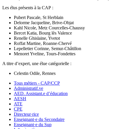
Les élus présents à la CAP :
Pubert Pascale, St Herblain
Delorme Jacqueline, Brive-Objat
Kahl Nicole, Metz Courcelles-Chaussy
Bercet Katia, Bourg lès Valence
Renelle Ghislaine, Yvetot
Roffat Martine, Roanne-Chervé
Lepelletier Corinne, Semur-Châtillon
Menoret Yveline, Tours-Fondettes
A titre d’expert, une élue catégorielle :
Celestin Odile, Rennes
Tous métiers - CAP/CCP
Administratif.ve
AED. Assistant.e d’éducation
AESH
ATE
CPE
Directeur·rice
Enseignant·e du Secondaire
Enseignant·e du Sup