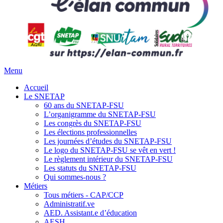
Menu
Accueil
Le SNETAP
60 ans du SNETAP-FSU
L’organigramme du SNETAP-FSU
Les congrès du SNETAP-FSU
Les élections professionnelles
Les journées d’études du SNETAP-FSU
Le logo du SNETAP-FSU se vêt en vert !
Le règlement intérieur du SNETAP-FSU
Les statuts du SNETAP-FSU
Qui sommes-nous ?
Métiers
Tous métiers - CAP/CCP
Administratif.ve
AED. Assistant.e d’éducation
AESH