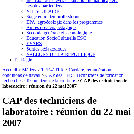
Inclusion des élèves en situation de handicap et à
besoins particuliers
VIE SCOLAIRE
Stage en milieu professionnel
EPA, agroécologie dans les programmes
Autres dossiers pédagogie
Seconde générale et technologique
Éducation SocioCulturelle ESC
EVARS
Sorties pédagogiques
VALEURS DE LA REPUBLIQUE
En Région
Accueil
>
Métiers
>
TFR-ATFR
>
Carrière, rémunération,
conditions de travail
>
CAP des TFR : Techniciens de formation
recherche
>
Techniciens de laboratoire
>
CAP des techniciens de
laboratoire : réunion du 22 mai 2007
CAP des techniciens de
laboratoire : réunion du 22 mai
2007