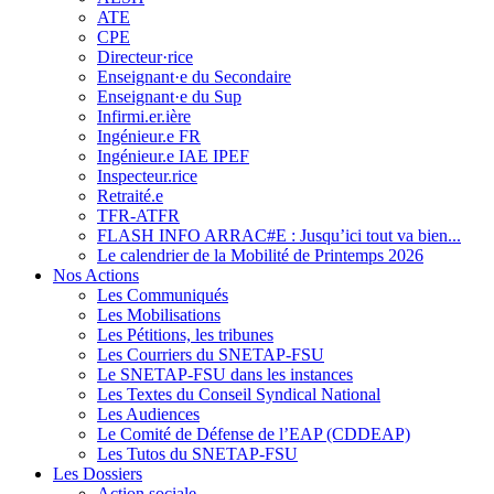
ATE
CPE
Directeur·rice
Enseignant·e du Secondaire
Enseignant·e du Sup
Infirmi.er.ière
Ingénieur.e FR
Ingénieur.e IAE IPEF
Inspecteur.rice
Retraité.e
TFR-ATFR
FLASH INFO ARRAC#E : Jusqu’ici tout va bien...
Le calendrier de la Mobilité de Printemps 2026
Nos Actions
Les Communiqués
Les Mobilisations
Les Pétitions, les tribunes
Les Courriers du SNETAP-FSU
Le SNETAP-FSU dans les instances
Les Textes du Conseil Syndical National
Les Audiences
Le Comité de Défense de l’EAP (CDDEAP)
Les Tutos du SNETAP-FSU
Les Dossiers
Action sociale