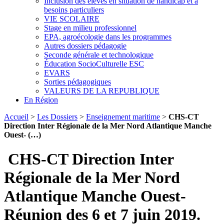
Inclusion des élèves en situation de handicap et à
besoins particuliers
VIE SCOLAIRE
Stage en milieu professionnel
EPA, agroécologie dans les programmes
Autres dossiers pédagogie
Seconde générale et technologique
Éducation SocioCulturelle ESC
EVARS
Sorties pédagogiques
VALEURS DE LA REPUBLIQUE
En Région
Accueil
>
Les Dossiers
>
Enseignement maritime
>
CHS-CT
Direction Inter Régionale de la Mer Nord Atlantique Manche
Ouest- (…)
CHS-CT Direction Inter
Régionale de la Mer Nord
Atlantique Manche Ouest-
Réunion des 6 et 7 juin 2019.