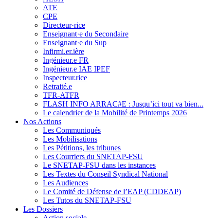
ATE
CPE
Directeur·rice
Enseignant·e du Secondaire
Enseignant·e du Sup
Infirmi.er.ière
Ingénieur.e FR
Ingénieur.e IAE IPEF
Inspecteur.rice
Retraité.e
TFR-ATFR
FLASH INFO ARRAC#E : Jusqu’ici tout va bien...
Le calendrier de la Mobilité de Printemps 2026
Nos Actions
Les Communiqués
Les Mobilisations
Les Pétitions, les tribunes
Les Courriers du SNETAP-FSU
Le SNETAP-FSU dans les instances
Les Textes du Conseil Syndical National
Les Audiences
Le Comité de Défense de l’EAP (CDDEAP)
Les Tutos du SNETAP-FSU
Les Dossiers
Action sociale