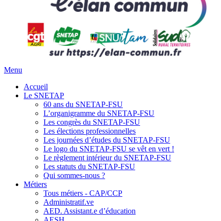
Menu
Accueil
Le SNETAP
60 ans du SNETAP-FSU
L’organigramme du SNETAP-FSU
Les congrès du SNETAP-FSU
Les élections professionnelles
Les journées d’études du SNETAP-FSU
Le logo du SNETAP-FSU se vêt en vert !
Le règlement intérieur du SNETAP-FSU
Les statuts du SNETAP-FSU
Qui sommes-nous ?
Métiers
Tous métiers - CAP/CCP
Administratif.ve
AED. Assistant.e d’éducation
AESH