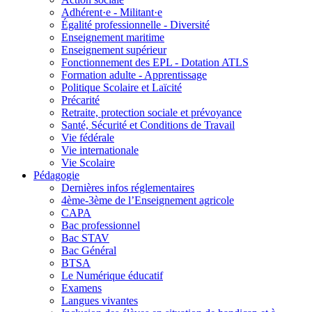
Adhérent·e - Militant·e
Égalité professionnelle - Diversité
Enseignement maritime
Enseignement supérieur
Fonctionnement des EPL - Dotation ATLS
Formation adulte - Apprentissage
Politique Scolaire et Laïcité
Précarité
Retraite, protection sociale et prévoyance
Santé, Sécurité et Conditions de Travail
Vie fédérale
Vie internationale
Vie Scolaire
Pédagogie
Dernières infos réglementaires
4ème-3ème de l’Enseignement agricole
CAPA
Bac professionnel
Bac STAV
Bac Général
BTSA
Le Numérique éducatif
Examens
Langues vivantes