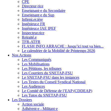
CPE
Directeur·rice
Enseignant·e du Secondaire
Enseignant·e du Sup
Infirmi.er.ière
Ingénieur.e FR
Ingénieur.e IAE IPEF
Inspecteur.rice
Retraité.e
TFR-ATFR
FLASH INFO ARRAC#E : Jusqu’ici tout va bien...
Le calendrier de la Mobilité de Printemps 2026
Nos Actions
Les Communiqués
Les Mobilisations
Les Pétitions, les tribunes
Les Courriers du SNETAP-FSU
Le SNETAP-FSU dans les instances
Les Textes du Conseil Syndical National
Les Audiences
Le Comité de Défense de l’EAP (CDDEAP)
Les Tutos du SNETAP-FSU
Les Dossiers
Action sociale
Adhérent·e - Militant·e