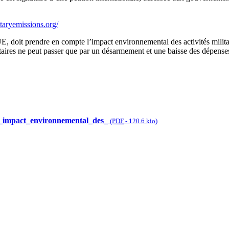
itaryemissions.org/
E, doit prendre en compte l’impact environnemental des activités militai
litaires ne peut passer que par un désarmement et une baisse des dépenses
_impact_environnemental_des_
(
PDF
-
120.6 kio
)