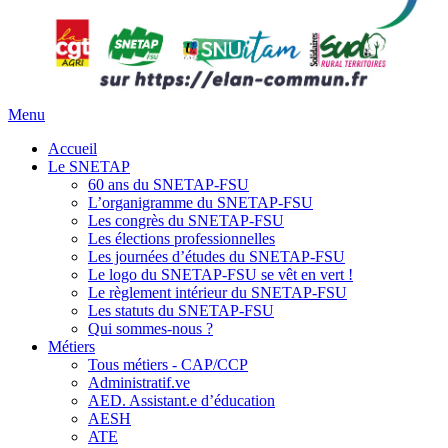
Menu
Accueil
Le SNETAP
60 ans du SNETAP-FSU
L’organigramme du SNETAP-FSU
Les congrès du SNETAP-FSU
Les élections professionnelles
Les journées d’études du SNETAP-FSU
Le logo du SNETAP-FSU se vêt en vert !
Le règlement intérieur du SNETAP-FSU
Les statuts du SNETAP-FSU
Qui sommes-nous ?
Métiers
Tous métiers - CAP/CCP
Administratif.ve
AED. Assistant.e d’éducation
AESH
ATE