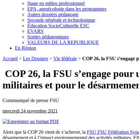
Stage en milieu professionnel
EPA, agroécologie dans les programmes
Autres dossiers pédagogie
Seconde générale et technologique
Éducation SocioCulturelle ESC
EVARS
Sorties pédagogiques
VALEURS DE LA REPUBLIQUE
En Région
Accueil
>
Les Dossiers
>
Vie fédérale
>
COP 26, la FSU s’engage p
COP 26, la FSU s’engage pour un
militaires et pour le désarmeme
Communiqué de presse FSU
mercredi 24 novembre 2021
Alors que la COP 26 vient de s’achever, la
FSU
FSU
Fédération Synd
désarmement et à l’impact environnemental des activités militaires. Ell