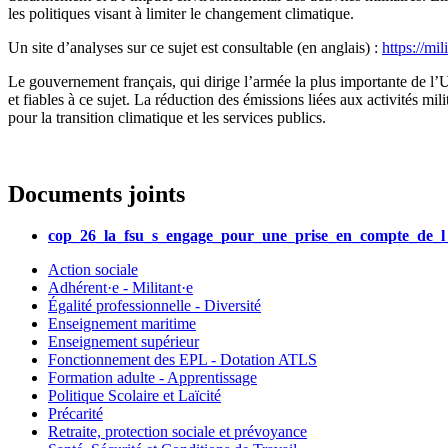
les politiques visant à limiter le changement climatique.
Un site d’analyses sur ce sujet est consultable (en anglais) :
https://mil
Le gouvernement français, qui dirige l’armée la plus importante de l’U
et fiables à ce sujet. La réduction des émissions liées aux activités mi
pour la transition climatique et les services publics.
Documents joints
cop_26_la_fsu_s_engage_pour_une_prise_en_compte_de_l
Action sociale
Adhérent·e - Militant·e
Égalité professionnelle - Diversité
Enseignement maritime
Enseignement supérieur
Fonctionnement des EPL - Dotation ATLS
Formation adulte - Apprentissage
Politique Scolaire et Laïcité
Précarité
Retraite, protection sociale et prévoyance