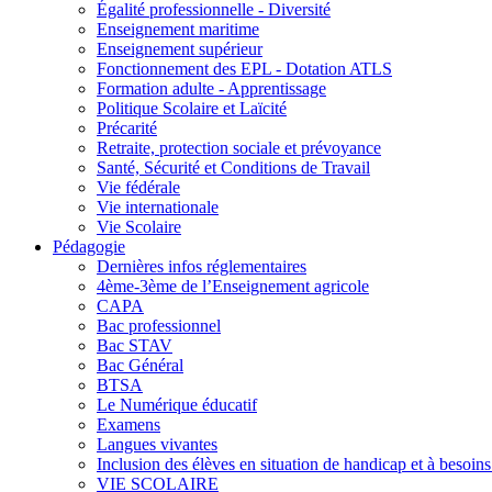
Égalité professionnelle - Diversité
Enseignement maritime
Enseignement supérieur
Fonctionnement des EPL - Dotation ATLS
Formation adulte - Apprentissage
Politique Scolaire et Laïcité
Précarité
Retraite, protection sociale et prévoyance
Santé, Sécurité et Conditions de Travail
Vie fédérale
Vie internationale
Vie Scolaire
Pédagogie
Dernières infos réglementaires
4ème-3ème de l’Enseignement agricole
CAPA
Bac professionnel
Bac STAV
Bac Général
BTSA
Le Numérique éducatif
Examens
Langues vivantes
Inclusion des élèves en situation de handicap et à besoins 
VIE SCOLAIRE