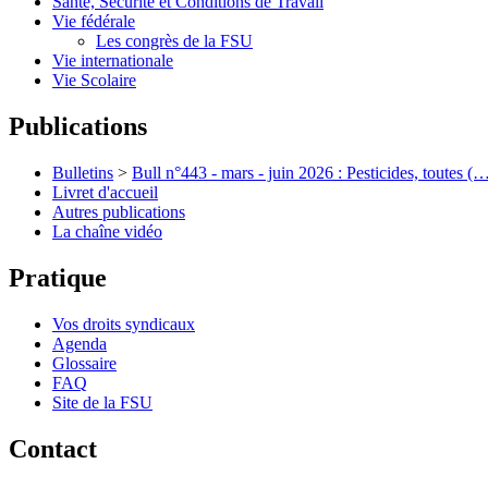
Santé, Sécurité et Conditions de Travail
Vie fédérale
Les congrès de la FSU
Vie internationale
Vie Scolaire
Publications
Bulletins
>
Bull n°443 - mars - juin 2026 : Pesticides, toutes (
Livret d'accueil
Autres publications
La chaîne vidéo
Pratique
Vos droits syndicaux
Agenda
Glossaire
FAQ
Site de la FSU
Contact