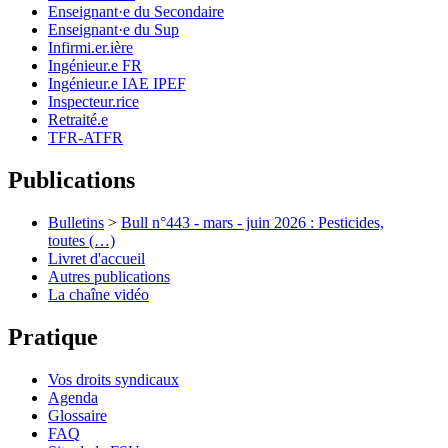
Enseignant·e du Secondaire
Enseignant·e du Sup
Infirmi.er.ière
Ingénieur.e FR
Ingénieur.e IAE IPEF
Inspecteur.rice
Retraité.e
TFR-ATFR
Publications
Bulletins
>
Bull n°443 - mars - juin 2026 : Pesticides,
toutes (…)
Livret d'accueil
Autres publications
La chaîne vidéo
Pratique
Vos droits syndicaux
Agenda
Glossaire
FAQ