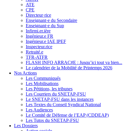
ATE
CPE
Directeur·rice
Enseignant·e du Secondaire
Enseignant·e du Sup
Infirmi.er.ière
Ingénieur.e FR
Ingénieur.e IAE IPEF
Inspecteur.rice
Retraité.e
TFR-ATFR
FLASH INFO ARRAC#E : Jusqu’ici tout va bien...
Le calendrier de la Mobilité de Printemps 2026
Nos Actions
Les Communiqués
Les Mobilisations
Les Pétitions, les tribunes
Les Courriers du SNETAP-FSU
Le SNETAP-FSU dans les instances
Les Textes du Conseil Syndical National
Les Audiences
Le Comité de Défense de l’EAP (CDDEAP)
Les Tutos du SNETAP-FSU
Les Dossiers
Action sociale