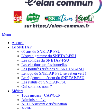
Menu
Accueil
Le SNETAP
60 ans du SNETAP-FSU
L’organigramme du SNETAP-FSU
Les congrès du SNETAP-FSU
Les élections professionnelles
Les journées d’études du SNETAP-FSU
Le logo du SNETAP-FSU se vêt en vert !
Le règlement intérieur du SNETAP-FSU
Les statuts du SNETAP-FSU
Qui sommes-nous ?
Métiers
Tous métiers - CAP/CCP
Administratif.ve
AED. Assistant.e d’éducation
AESH