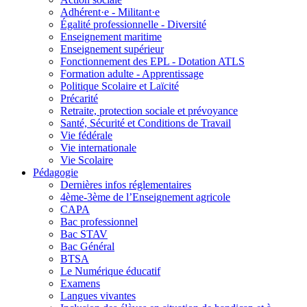
Adhérent·e - Militant·e
Égalité professionnelle - Diversité
Enseignement maritime
Enseignement supérieur
Fonctionnement des EPL - Dotation ATLS
Formation adulte - Apprentissage
Politique Scolaire et Laïcité
Précarité
Retraite, protection sociale et prévoyance
Santé, Sécurité et Conditions de Travail
Vie fédérale
Vie internationale
Vie Scolaire
Pédagogie
Dernières infos réglementaires
4ème-3ème de l’Enseignement agricole
CAPA
Bac professionnel
Bac STAV
Bac Général
BTSA
Le Numérique éducatif
Examens
Langues vivantes