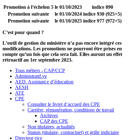
Promotion à l’échelon 5
le 01/10/2023
indice 890
Promotion suivante
le 01/10/2024
indice 930 (925+5)
Promotion suivante
le 01/10/2025
indice 977 (972+5)
C’est pour quand ?
L’outil de gestion du ministère n’a pas encore intégré ces
modifications. Les promotions ne pourront être prises en
compte qu’un fois que cela sera fait. Elles auront un effet
rétroactif au 1er septembre 2023.
Tous métiers - CAP/CCP
Administratif.ve
AED. Assistant.e d’éducation
AESH
ATE
CPE
Consulter le livret d’accueil des CPE
Carrière, rémunération, conditions de travail
Archives
CAP des CPE
Non titulaires, actualités
Statuts (titulaire, contractuel) et grille indiciaire
Directeur·rice