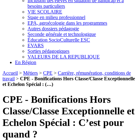
Inclusion des élèves en situation de handicap et à
besoins particuliers
VIE SCOLAIRE
Stage en milieu professionnel
EPA, agroécologie dans les programmes
Autres dossiers pédagogie
Seconde générale et technologique
Éducation SocioCulturelle ESC
EVARS
Sorties pédagogiques
VALEURS DE LA REPUBLIQUE
En Région
Accueil
>
Métiers
>
CPE
>
Carrière, rémunération, conditions de
travail
>
CPE - Bonifications Hors Classe/Classe Exceptionnelle
et Echelon Spécial : (…)
CPE - Bonifications Hors
Classe/Classe Exceptionnelle et
Echelon Spécial : C’est pour
quand ?