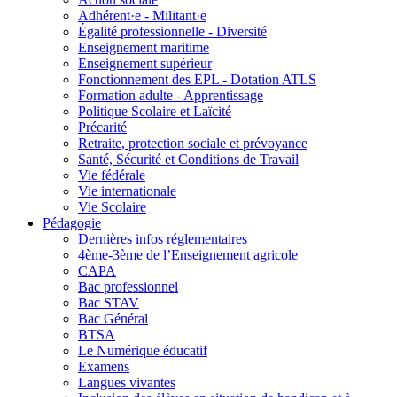
Adhérent·e - Militant·e
Égalité professionnelle - Diversité
Enseignement maritime
Enseignement supérieur
Fonctionnement des EPL - Dotation ATLS
Formation adulte - Apprentissage
Politique Scolaire et Laïcité
Précarité
Retraite, protection sociale et prévoyance
Santé, Sécurité et Conditions de Travail
Vie fédérale
Vie internationale
Vie Scolaire
Pédagogie
Dernières infos réglementaires
4ème-3ème de l’Enseignement agricole
CAPA
Bac professionnel
Bac STAV
Bac Général
BTSA
Le Numérique éducatif
Examens
Langues vivantes