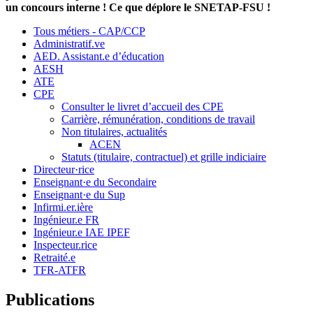
un concours interne ! Ce que déplore le SNETAP-FSU !
Tous métiers - CAP/CCP
Administratif.ve
AED. Assistant.e d’éducation
AESH
ATE
CPE
Consulter le livret d’accueil des CPE
Carrière, rémunération, conditions de travail
Non titulaires, actualités
ACEN
Statuts (titulaire, contractuel) et grille indiciaire
Directeur·rice
Enseignant·e du Secondaire
Enseignant·e du Sup
Infirmi.er.ière
Ingénieur.e FR
Ingénieur.e IAE IPEF
Inspecteur.rice
Retraité.e
TFR-ATFR
Publications