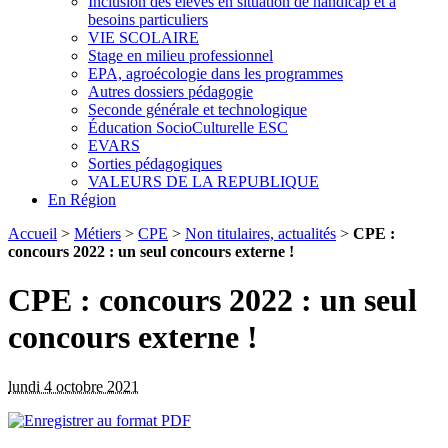
Inclusion des élèves en situation de handicap et à
besoins particuliers
VIE SCOLAIRE
Stage en milieu professionnel
EPA, agroécologie dans les programmes
Autres dossiers pédagogie
Seconde générale et technologique
Éducation SocioCulturelle ESC
EVARS
Sorties pédagogiques
VALEURS DE LA REPUBLIQUE
En Région
Accueil
>
Métiers
>
CPE
>
Non titulaires, actualités
>
CPE :
concours 2022 : un seul concours externe !
CPE : concours 2022 : un seul
concours externe !
lundi 4 octobre 2021