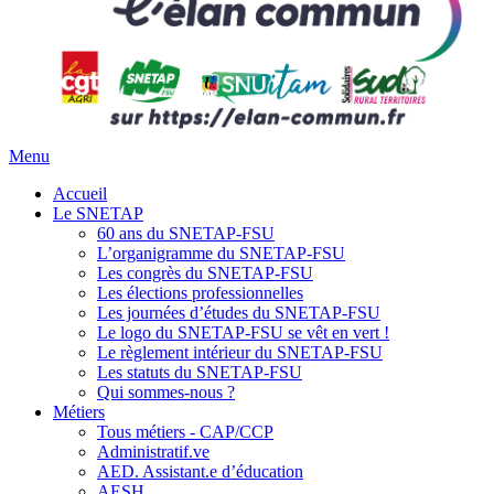
Menu
Accueil
Le SNETAP
60 ans du SNETAP-FSU
L’organigramme du SNETAP-FSU
Les congrès du SNETAP-FSU
Les élections professionnelles
Les journées d’études du SNETAP-FSU
Le logo du SNETAP-FSU se vêt en vert !
Le règlement intérieur du SNETAP-FSU
Les statuts du SNETAP-FSU
Qui sommes-nous ?
Métiers
Tous métiers - CAP/CCP
Administratif.ve
AED. Assistant.e d’éducation
AESH