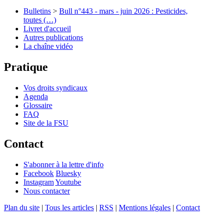
Bulletins
>
Bull n°443 - mars - juin 2026 : Pesticides,
toutes (…)
Livret d'accueil
Autres publications
La chaîne vidéo
Pratique
Vos droits syndicaux
Agenda
Glossaire
FAQ
Site de la FSU
Contact
S'abonner à la lettre d'info
Facebook
Bluesky
Instagram
Youtube
Nous contacter
Plan du site
|
Tous les articles
|
RSS
|
Mentions légales
|
Contact