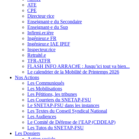
ATE
CPE
Directeur·rice
Enseignant·e du Secondaire
Enseignant·e du Sup
Infirmi.er.ière
Ingénieur.e FR
Ingénieur.e IAE IPEF
Inspecteur.rice
Retraité.e
TFR-ATFR
FLASH INFO ARRAC#E : Jusqu’ici tout va bien...
Le calendrier de la Mobilité de Printemps 2026
Nos Actions
Les Communiqués
Les Mobilisations
Les Pétitions, les tribunes
Les Courriers du SNETAP-FSU
Le SNETAP-FSU dans les instances
Les Textes du Conseil Syndical National
Les Audiences
Le Comité de Défense de l’EAP (CDDEAP)
Les Tutos du SNETAP-FSU
Les Dossiers
Action sociale