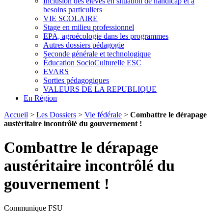
Inclusion des élèves en situation de handicap et à
besoins particuliers
VIE SCOLAIRE
Stage en milieu professionnel
EPA, agroécologie dans les programmes
Autres dossiers pédagogie
Seconde générale et technologique
Éducation SocioCulturelle ESC
EVARS
Sorties pédagogiques
VALEURS DE LA REPUBLIQUE
En Région
Accueil
>
Les Dossiers
>
Vie fédérale
>
Combattre le dérapage
austéritaire incontrôlé du gouvernement !
Combattre le dérapage
austéritaire incontrôlé du
gouvernement !
Communique FSU