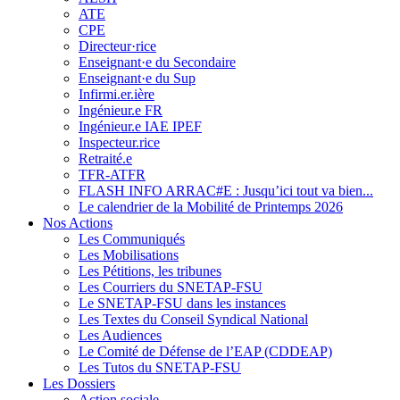
ATE
CPE
Directeur·rice
Enseignant·e du Secondaire
Enseignant·e du Sup
Infirmi.er.ière
Ingénieur.e FR
Ingénieur.e IAE IPEF
Inspecteur.rice
Retraité.e
TFR-ATFR
FLASH INFO ARRAC#E : Jusqu’ici tout va bien...
Le calendrier de la Mobilité de Printemps 2026
Nos Actions
Les Communiqués
Les Mobilisations
Les Pétitions, les tribunes
Les Courriers du SNETAP-FSU
Le SNETAP-FSU dans les instances
Les Textes du Conseil Syndical National
Les Audiences
Le Comité de Défense de l’EAP (CDDEAP)
Les Tutos du SNETAP-FSU
Les Dossiers
Action sociale