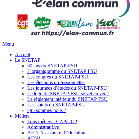
Menu
Accueil
Le SNETAP
60 ans du SNETAP-FSU
L’organigramme du SNETAP-FSU
Les congrès du SNETAP-FSU
Les élections professionnelles
Les journées d’études du SNETAP-FSU
Le logo du SNETAP-FSU se vêt en vert !
Le règlement intérieur du SNETAP-FSU
Les statuts du SNETAP-FSU
Qui sommes-nous ?
Métiers
Tous métiers - CAP/CCP
Administratif.ve
AED. Assistant.e d’éducation
AESH