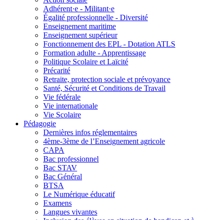
Adhérent·e - Militant·e
Égalité professionnelle - Diversité
Enseignement maritime
Enseignement supérieur
Fonctionnement des EPL - Dotation ATLS
Formation adulte - Apprentissage
Politique Scolaire et Laïcité
Précarité
Retraite, protection sociale et prévoyance
Santé, Sécurité et Conditions de Travail
Vie fédérale
Vie internationale
Vie Scolaire
Pédagogie
Dernières infos réglementaires
4ème-3ème de l’Enseignement agricole
CAPA
Bac professionnel
Bac STAV
Bac Général
BTSA
Le Numérique éducatif
Examens
Langues vivantes