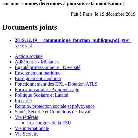
car nous sommes déterminés à poursuivre la mobilisation !
Fait à Paris, le 19 décembre 2019
Documents joints
2019.12.19_-_communique_fonction_publique.pdf
(
PDF
-
)
527.8 kio
Action sociale
Adhérent·e - Militant·e
Égalité professionnelle - Diversité
Enseignement maritime
Enseignement supérieur
Fonctionnement des EPL - Dotation ATLS
Formation adulte - Apprentissage
Politique Scolaire et Laïcité
Précarité
Retraite, protection sociale et prévoyance
Santé, Sécurité et Conditions de Travail
Vie fédérale
Les congrès de la FSU
Vie internationale
Vie Scolaire