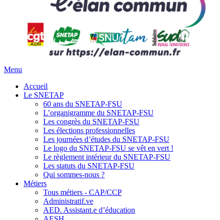
Menu
Accueil
Le SNETAP
60 ans du SNETAP-FSU
L’organigramme du SNETAP-FSU
Les congrès du SNETAP-FSU
Les élections professionnelles
Les journées d’études du SNETAP-FSU
Le logo du SNETAP-FSU se vêt en vert !
Le règlement intérieur du SNETAP-FSU
Les statuts du SNETAP-FSU
Qui sommes-nous ?
Métiers
Tous métiers - CAP/CCP
Administratif.ve
AED. Assistant.e d’éducation
AESH