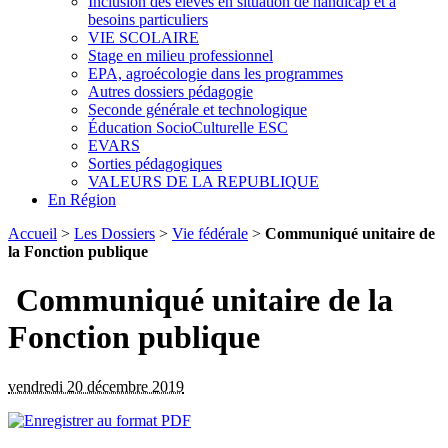
Inclusion des élèves en situation de handicap et à
besoins particuliers
VIE SCOLAIRE
Stage en milieu professionnel
EPA, agroécologie dans les programmes
Autres dossiers pédagogie
Seconde générale et technologique
Éducation SocioCulturelle ESC
EVARS
Sorties pédagogiques
VALEURS DE LA REPUBLIQUE
En Région
Accueil
>
Les Dossiers
>
Vie fédérale
>
Communiqué unitaire de
la Fonction publique
Communiqué unitaire de la
Fonction publique
vendredi 20 décembre 2019