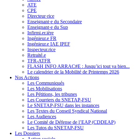
ATE
CPE
Directeur·rice
Enseignant·e du Secondaire
Enseignant·e du Sup
Infirmi.er.ière
Ingénieur.e FR
Ingénieur.e IAE IPEF
Inspecteur.rice
Retraité.e
TFR-ATFR
FLASH INFO ARRAC#E : Jusqu’ici tout va bien...
Le calendrier de la Mobilité de Printemps 2026
Nos Actions
Les Communiqués
Les Mobilisations
Les Pétitions, les tribunes
Les Courriers du SNETAP-FSU
Le SNETAP-FSU dans les instances
Les Textes du Conseil Syndical National
Les Audiences
Le Comité de Défense de l’EAP (CDDEAP)
Les Tutos du SNETAP-FSU
Les Dossiers
Action sociale