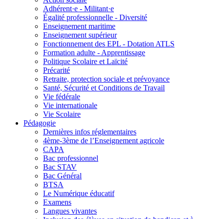
Adhérent·e - Militant·e
Égalité professionnelle - Diversité
Enseignement maritime
Enseignement supérieur
Fonctionnement des EPL - Dotation ATLS
Formation adulte - Apprentissage
Politique Scolaire et Laïcité
Précarité
Retraite, protection sociale et prévoyance
Santé, Sécurité et Conditions de Travail
Vie fédérale
Vie internationale
Vie Scolaire
Pédagogie
Dernières infos réglementaires
4ème-3ème de l’Enseignement agricole
CAPA
Bac professionnel
Bac STAV
Bac Général
BTSA
Le Numérique éducatif
Examens
Langues vivantes