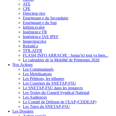
ATE
CPE
Directeur·rice
Enseignant·e du Secondaire
Enseignant·e du Sup
Infirmi.er.ière
Ingénieur.e FR
Ingénieur.e IAE IPEF
Inspecteur.rice
Retraité.e
TFR-ATFR
FLASH INFO ARRAC#E : Jusqu’ici tout va bien...
Le calendrier de la Mobilité de Printemps 2026
Nos Actions
Les Communiqués
Les Mobilisations
Les Pétitions, les tribunes
Les Courriers du SNETAP-FSU
Le SNETAP-FSU dans les instances
Les Textes du Conseil Syndical National
Les Audiences
Le Comité de Défense de l’EAP (CDDEAP)
Les Tutos du SNETAP-FSU
Les Dossiers
Action sociale