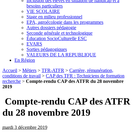
Inclusion des élèves en situation de handicap et à
besoins particuliers
VIE SCOLAIRE
Stage en milieu professionnel
EPA, agroécologie dans les programmes
Autres dossiers pédagogie
Seconde générale et technologique
Éducation SocioCulturelle ESC
EVARS
Sorties pédagogiques
VALEURS DE LA REPUBLIQUE
En Région
Accueil
>
Métiers
>
TFR-ATFR
>
Carrière, rémunération,
conditions de travail
>
CAP des TFR : Techniciens de formation
recherche
>
Compte-rendu CAP des ATFR du 28 novembre
2019
Compte-rendu CAP des ATFR
du 28 novembre 2019
mardi 3 décembre 2019