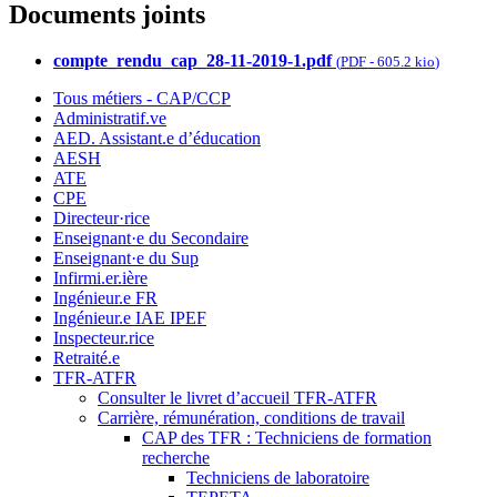
Documents joints
compte_rendu_cap_28-11-2019-1.pdf
(
PDF
-
605.2 kio
)
Tous métiers - CAP/CCP
Administratif.ve
AED. Assistant.e d’éducation
AESH
ATE
CPE
Directeur·rice
Enseignant·e du Secondaire
Enseignant·e du Sup
Infirmi.er.ière
Ingénieur.e FR
Ingénieur.e IAE IPEF
Inspecteur.rice
Retraité.e
TFR-ATFR
Consulter le livret d’accueil TFR-ATFR
Carrière, rémunération, conditions de travail
CAP des TFR : Techniciens de formation
recherche
Techniciens de laboratoire