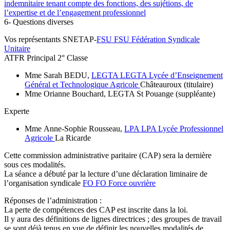
indemnitaire tenant compte des fonctions, des sujétions, de
l’expertise et de l’engagement professionnel
6- Questions diverses
Vos représentants SNETAP-
FSU
FSU
Fédération Syndicale
Unitaire
ATFR Principal 2° Classe
Mme Sarah BEDU,
LEGTA
LEGTA
Lycée d’Enseignement
Général et Technologique Agricole
Châteauroux (titulaire)
Mme Orianne Bouchard, LEGTA St Pouange (suppléante)
Experte
Mme Anne-Sophie Rousseau,
LPA
LPA
Lycée Professionnel
Agricole
La Ricarde
Cette commission administrative paritaire (CAP) sera la dernière
sous ces modalités.
La séance a débuté par la lecture d’une déclaration liminaire de
l’organisation syndicale
FO
FO
Force ouvrière
Réponses de l’administration :
La perte de compétences des CAP est inscrite dans la loi.
Il y aura des définitions de lignes directrices ; des groupes de travail
se sont déjà tenus en vue de définir les nouvelles modalités de