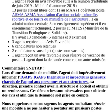
1 agent a reçu un avis favorable suite à la réunion d’arbitrage
de juin 2019 - Mobilité d’automne 2019 :
13 postes étaient libres dont 11 au MAA (1 opérateur poste
ASMA
ASMA
Association d’action sociale, culturelle,
sportive et de loisirs du ministère de l’agriculture
, 1 en
administration centrale, 3 en enseignement supérieur et 6 en
enseignement technique), 2 postes au MTES (Ministère de la
Transition Ecologique et Solidaire).
Il y avait 13 candidats (5 internes et 8 externes)
3 agents reçoivent un Avis Favorable
6 candidatures non retenues
2 candidatures sans objet (postes non vacants)
1 agent reçoit un avis favorable sous réserve de vacance de
poste - 1 agent dont la demande concerne un autre ministère
Commentaire SNETAP :
Lors d’une demande de mobilité, l’agent doit impérativement
informer l’
IGAPS
IGAPS
Ingénieurs et inspecteurs généraux
chargés de l’appui aux personnes et aux structures
, sa
direction, prendre contact avec la structure d’accueil et obtenir
un rendez-vous. Ces démarches sont nécessaires pour obtenir
des avis et afin que la demande soit prise en compte.
Nous rappelons et encourageons les agents souhaitant réussir
une mobilité à ne pas hésiter à postuler sur plusieurs postes.