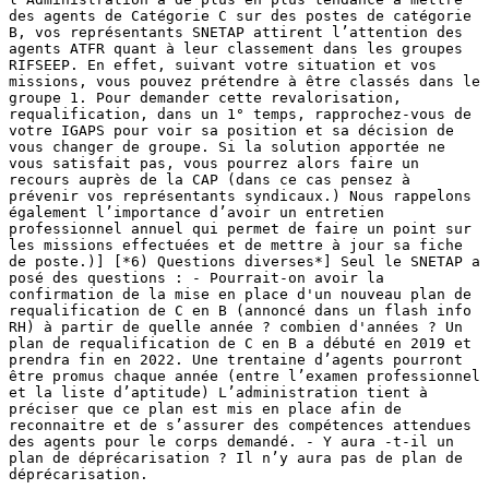
des agents de Catégorie C sur des postes de catégorie
B, vos représentants SNETAP attirent l’attention des
agents ATFR quant à leur classement dans les groupes
RIFSEEP. En effet, suivant votre situation et vos
missions, vous pouvez prétendre à être classés dans le
groupe 1. Pour demander cette revalorisation,
requalification, dans un 1° temps, rapprochez-vous de
votre IGAPS pour voir sa position et sa décision de
vous changer de groupe. Si la solution apportée ne
vous satisfait pas, vous pourrez alors faire un
recours auprès de la CAP (dans ce cas pensez à
prévenir vos représentants syndicaux.) Nous rappelons
également l’importance d’avoir un entretien
professionnel annuel qui permet de faire un point sur
les missions effectuées et de mettre à jour sa fiche
de poste.)] [*6) Questions diverses*] Seul le SNETAP a
posé des questions : - Pourrait-on avoir la
confirmation de la mise en place d'un nouveau plan de
requalification de C en B (annoncé dans un flash info
RH) à partir de quelle année ? combien d'années ? Un
plan de requalification de C en B a débuté en 2019 et
prendra fin en 2022. Une trentaine d’agents pourront
être promus chaque année (entre l’examen professionnel
et la liste d’aptitude) L’administration tient à
préciser que ce plan est mis en place afin de
reconnaitre et de s’assurer des compétences attendues
des agents pour le corps demandé. - Y aura -t-il un
plan de déprécarisation ? Il n’y aura pas de plan de
déprécarisation.