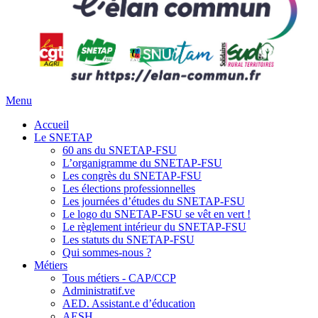
Menu
Accueil
Le SNETAP
60 ans du SNETAP-FSU
L’organigramme du SNETAP-FSU
Les congrès du SNETAP-FSU
Les élections professionnelles
Les journées d’études du SNETAP-FSU
Le logo du SNETAP-FSU se vêt en vert !
Le règlement intérieur du SNETAP-FSU
Les statuts du SNETAP-FSU
Qui sommes-nous ?
Métiers
Tous métiers - CAP/CCP
Administratif.ve
AED. Assistant.e d’éducation
AESH