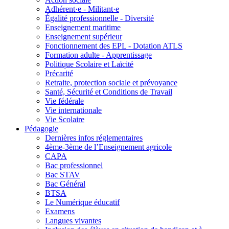
Adhérent·e - Militant·e
Égalité professionnelle - Diversité
Enseignement maritime
Enseignement supérieur
Fonctionnement des EPL - Dotation ATLS
Formation adulte - Apprentissage
Politique Scolaire et Laïcité
Précarité
Retraite, protection sociale et prévoyance
Santé, Sécurité et Conditions de Travail
Vie fédérale
Vie internationale
Vie Scolaire
Pédagogie
Dernières infos réglementaires
4ème-3ème de l’Enseignement agricole
CAPA
Bac professionnel
Bac STAV
Bac Général
BTSA
Le Numérique éducatif
Examens
Langues vivantes