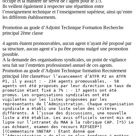
occupé et la manière de servir de l’agent pour le 1/3.
Ils veillent également à respecter une répartition entre
l’enseignement technique et l’enseignement supérieur, ainsi qu’entre
les différents établissements.
Promotion au grade d’Adjoint Technique Formation Recherche
principal 2ème classe
4 agents étaient promouvables, aucun agent n’ayant été proposé par
sa structure, aucun agent n’a pu être promu malgré une promotion
possible.
A la demande des organisations syndicales, un point de vigilance
sera fait sur l’entretien professionnel annuel de ces agents.
Promotion au grade d’Adjoint Technique formation Recrutement
principal 1ère classe
Pour l’avancement d’ATFR P2 en ATFR
P1, il y avait : - 234 agents promouvables, - 58
agents ont été proposés par leur direction Le taux de
promotion étant fixé à 7% : - 17 agents ont été
promus. Les organisations syndicales ont été
vigilantes sur les listes proposées par les
représentants de l’Administration. Chaque organisation
syndicale a établi une liste selon des critères
différents. A l’issue des discussions, une nouvelle
liste a été établie. Les avis officiels seront mis en
ligne sur l’intranet du MAA à la rubrique CAP. [*5) Le
cas échéant, examen des recours RIFSEEP*]
[(Commentaire SNETAP : Étant donné que
l’Administration a de plus en plus tendance à mettre