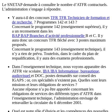
Le SNETAP demande à connaître le nombre d’ATFR contractuels.
L’administration s’engage à répondre.
Y aura-t-il des concours
TFR
TFR
Technicien de formation et
de recherche
? Programmes 142 et 143 ?
Concernant le programme 142 (enseignement supérieur), il y
a un recensement dans les
BAP
BAP
Branches d’activité professionnelle
B et C. Il y
aura donc un concours TFR fléché avec 3 postes maximum
proposés.
Concernant le programme 143 (enseignement technique), il
n’y a rien de prévu. Toutefois, dans le cadre du plan de
requalification, il y aura des examens professionnels.
Dans l’enseignement technique, nous voyons apparaitre des
ATFR vie scolaire,
IBA
IBA
Informatique, bureautique,
audiovisuel
et DOC, postes demandés sur conseil des
IGAPS ; or, ces spécialités n’existent pas. Quelles sont leurs
missions et leurs obligations de services ?
Aucune réponse n’a pu être apportée concernant les
obligations de services des différents types d’ATFR dans
l’enseignement technique, l’administration envisage de
retravailler la circulaire du 6 décembre 2001.
Quel est notre rôle d’élu(e)s et les compétences des nouvelles