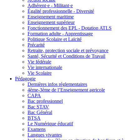
Adhérent·e - Militant·e
Égalité professionnelle - Diversité
Enseignement maritime
Enseignement supérieur
Fonctionnement des EPL - Dotation ATLS
Formation adulte - Apprentissage
Politique Scolaire et Laïcité
Précarité
Retraite, protection sociale et prévoyance
Santé, Sécurité et Conditions de Travail
Vie fédérale
Vie internationale
Vie Scolaire
Pédagogie
Dernières infos réglementaires
4ème-3ème de l’Enseignement agricole
CAPA
Bac professionnel
Bac STAV
Bac Général
BTSA
Le Numérique éducatif
Examens
Langues vivantes