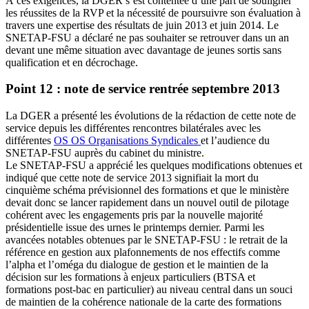
À ces exigences, la DGER s’est contentée d’une part de souligner
les réussites de la RVP et la nécessité de poursuivre son évaluation à
travers une expertise des résultats de juin 2013 et juin 2014. Le
SNETAP-FSU a déclaré ne pas souhaiter se retrouver dans un an
devant une même situation avec davantage de jeunes sortis sans
qualification et en décrochage.
Point 12
: note de service rentrée septembre 2013
La DGER a présenté les évolutions de la rédaction de cette note de
service depuis les différentes rencontres bilatérales avec les
différentes
OS
OS
Organisations Syndicales
et l’audience du
SNETAP-FSU auprès du cabinet du ministre.
Le SNETAP-FSU a apprécié les quelques modifications obtenues et
indiqué que cette note de service 2013 signifiait la mort du
cinquième schéma prévisionnel des formations et que le ministère
devait donc se lancer rapidement dans un nouvel outil de pilotage
cohérent avec les engagements pris par la nouvelle majorité
présidentielle issue des urnes le printemps dernier. Parmi les
avancées notables obtenues par le SNETAP-FSU : le retrait de la
référence en gestion aux plafonnements de nos effectifs comme
l’alpha et l’oméga du dialogue de gestion et le maintien de la
décision sur les formations à enjeux particuliers (BTSA et
formations post-bac en particulier) au niveau central dans un souci
de maintien de la cohérence nationale de la carte des formations