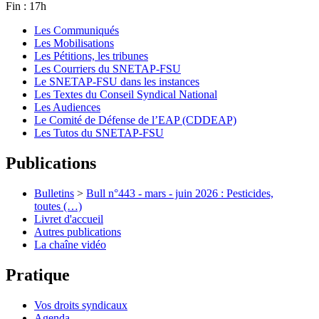
Fin : 17h
Les Communiqués
Les Mobilisations
Les Pétitions, les tribunes
Les Courriers du SNETAP-FSU
Le SNETAP-FSU dans les instances
Les Textes du Conseil Syndical National
Les Audiences
Le Comité de Défense de l’EAP (CDDEAP)
Les Tutos du SNETAP-FSU
Publications
Bulletins
>
Bull n°443 - mars - juin 2026 : Pesticides,
toutes (…)
Livret d'accueil
Autres publications
La chaîne vidéo
Pratique
Vos droits syndicaux
Agenda