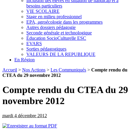
Inclusion des élèves en situation de handicap et à
besoins particuliers
VIE SCOLAIRE
Stage en milieu professionnel
EPA, agroécologie dans les programmes
Autres dossiers pédagogie
Seconde générale et technologique
Éducation SocioCulturelle ESC
EVARS
Sorties pédagogiques
VALEURS DE LA REPUBLIQUE
En Région
Accueil
>
Nos Actions
>
Les Communiqués
>
Compte rendu du
CTEA du 29 novembre 2012
Compte rendu du CTEA du 29
novembre 2012
mardi 4 décembre 2012