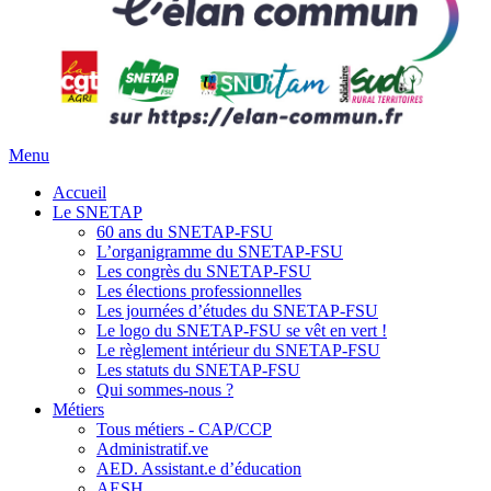
Menu
Accueil
Le SNETAP
60 ans du SNETAP-FSU
L’organigramme du SNETAP-FSU
Les congrès du SNETAP-FSU
Les élections professionnelles
Les journées d’études du SNETAP-FSU
Le logo du SNETAP-FSU se vêt en vert !
Le règlement intérieur du SNETAP-FSU
Les statuts du SNETAP-FSU
Qui sommes-nous ?
Métiers
Tous métiers - CAP/CCP
Administratif.ve
AED. Assistant.e d’éducation
AESH