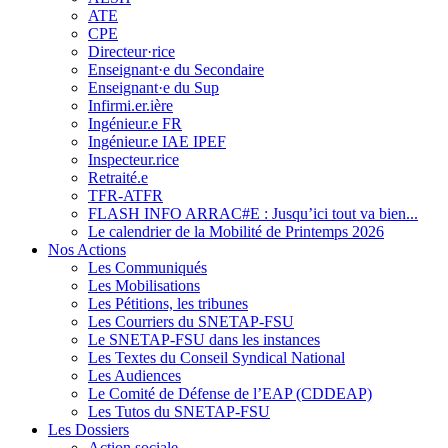
ATE
CPE
Directeur·rice
Enseignant·e du Secondaire
Enseignant·e du Sup
Infirmi.er.ière
Ingénieur.e FR
Ingénieur.e IAE IPEF
Inspecteur.rice
Retraité.e
TFR-ATFR
FLASH INFO ARRAC#E : Jusqu’ici tout va bien...
Le calendrier de la Mobilité de Printemps 2026
Nos Actions
Les Communiqués
Les Mobilisations
Les Pétitions, les tribunes
Les Courriers du SNETAP-FSU
Le SNETAP-FSU dans les instances
Les Textes du Conseil Syndical National
Les Audiences
Le Comité de Défense de l’EAP (CDDEAP)
Les Tutos du SNETAP-FSU
Les Dossiers
Action sociale