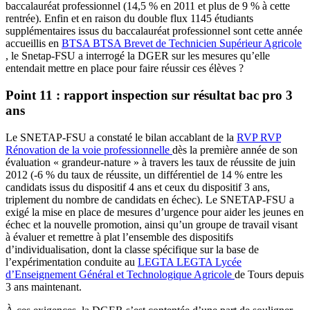
baccalauréat professionnel (14,5 % en 2011 et plus de 9 % à cette
rentrée). Enfin et en raison du double flux 1145 étudiants
supplémentaires issus du baccalauréat professionnel sont cette année
accueillis en
BTSA
BTSA
Brevet de Technicien Supérieur Agricole
, le Snetap-FSU a interrogé la DGER sur les mesures qu’elle
entendait mettre en place pour faire réussir ces élèves ?
Point 11
: rapport inspection sur résultat bac pro 3
ans
Le SNETAP-FSU a constaté le bilan accablant de la
RVP
RVP
Rénovation de la voie professionnelle
dès la première année de son
évaluation « grandeur-nature » à travers les taux de réussite de juin
2012 (-6 % du taux de réussite, un différentiel de 14 % entre les
candidats issus du dispositif 4 ans et ceux du dispositif 3 ans,
triplement du nombre de candidats en échec). Le SNETAP-FSU a
exigé la mise en place de mesures d’urgence pour aider les jeunes en
échec et la nouvelle promotion, ainsi qu’un groupe de travail visant
à évaluer et remettre à plat l’ensemble des dispositifs
d’individualisation, dont la classe spécifique sur la base de
l’expérimentation conduite au
LEGTA
LEGTA
Lycée
d’Enseignement Général et Technologique Agricole
de Tours depuis
3 ans maintenant.