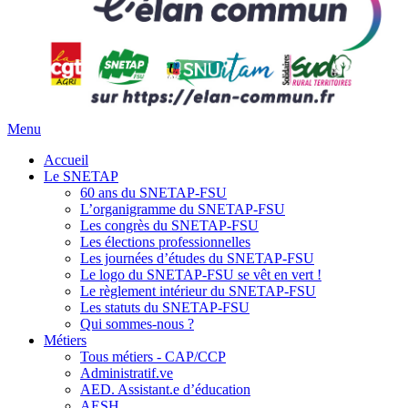
Menu
Accueil
Le SNETAP
60 ans du SNETAP-FSU
L’organigramme du SNETAP-FSU
Les congrès du SNETAP-FSU
Les élections professionnelles
Les journées d’études du SNETAP-FSU
Le logo du SNETAP-FSU se vêt en vert !
Le règlement intérieur du SNETAP-FSU
Les statuts du SNETAP-FSU
Qui sommes-nous ?
Métiers
Tous métiers - CAP/CCP
Administratif.ve
AED. Assistant.e d’éducation
AESH