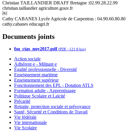
Christian TAILLANDIER DRAFF Bretagne :02.99.28.22.99
christian.taillandier
agriculture.gouv.fr
￼
Cathy CABANES Lycée Agricole de Carpentras : 04.90.60.80.80
cathy.cabanes
educagri.fr
Documents joints
fsu_ctas_nov2017.pdf
(
PDF
-
121.8 kio
)
Action sociale
Adhérent·e - Militant·e
Égalité professionnelle - Diversité
Enseignement maritime
Enseignement supérieur
Fonctionnement des EPL - Dotation ATLS
Formation adulte - Apprentissage
Politique Scolaire et Laïcité
Précarité
Retraite, protection sociale et prévoyance
Santé, Sécurité et Conditions de Travail
Vie fédérale
Vie internationale
Vie Scolaire