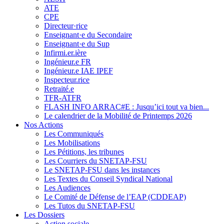
ATE
CPE
Directeur·rice
Enseignant·e du Secondaire
Enseignant·e du Sup
Infirmi.er.ière
Ingénieur.e FR
Ingénieur.e IAE IPEF
Inspecteur.rice
Retraité.e
TFR-ATFR
FLASH INFO ARRAC#E : Jusqu’ici tout va bien...
Le calendrier de la Mobilité de Printemps 2026
Nos Actions
Les Communiqués
Les Mobilisations
Les Pétitions, les tribunes
Les Courriers du SNETAP-FSU
Le SNETAP-FSU dans les instances
Les Textes du Conseil Syndical National
Les Audiences
Le Comité de Défense de l’EAP (CDDEAP)
Les Tutos du SNETAP-FSU
Les Dossiers
Action sociale