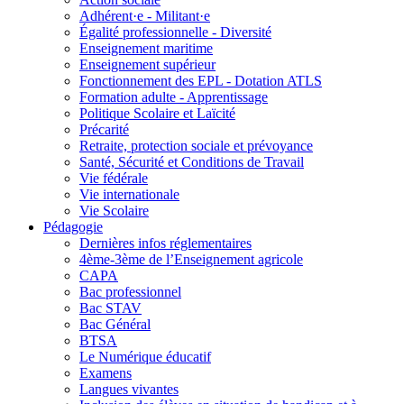
Adhérent·e - Militant·e
Égalité professionnelle - Diversité
Enseignement maritime
Enseignement supérieur
Fonctionnement des EPL - Dotation ATLS
Formation adulte - Apprentissage
Politique Scolaire et Laïcité
Précarité
Retraite, protection sociale et prévoyance
Santé, Sécurité et Conditions de Travail
Vie fédérale
Vie internationale
Vie Scolaire
Pédagogie
Dernières infos réglementaires
4ème-3ème de l’Enseignement agricole
CAPA
Bac professionnel
Bac STAV
Bac Général
BTSA
Le Numérique éducatif
Examens
Langues vivantes