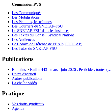
Commission PVS
Les Communiqués
Les Mobilisations
Les Pétitions, les tribunes
Les Courriers du SNETAP-FSU
Le SNETAP-FSU dans les instances
Les Textes du Conseil Syndical National
Les Audiences
Le Comité de Défense de l’EAP (CDDEAP)
Les Tutos du SNETAP-FSU
Publications
Bulletins
>
Bull n°443 - mars - juin 2026 : Pesticides, toutes (
Livret d'accueil
Autres publications
La chaîne vidéo
Pratique
Vos droits syndicaux
Agenda