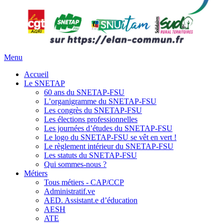
Menu
Accueil
Le SNETAP
60 ans du SNETAP-FSU
L’organigramme du SNETAP-FSU
Les congrès du SNETAP-FSU
Les élections professionnelles
Les journées d’études du SNETAP-FSU
Le logo du SNETAP-FSU se vêt en vert !
Le règlement intérieur du SNETAP-FSU
Les statuts du SNETAP-FSU
Qui sommes-nous ?
Métiers
Tous métiers - CAP/CCP
Administratif.ve
AED. Assistant.e d’éducation
AESH
ATE