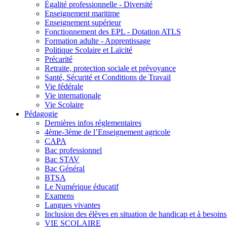
Égalité professionnelle - Diversité
Enseignement maritime
Enseignement supérieur
Fonctionnement des EPL - Dotation ATLS
Formation adulte - Apprentissage
Politique Scolaire et Laïcité
Précarité
Retraite, protection sociale et prévoyance
Santé, Sécurité et Conditions de Travail
Vie fédérale
Vie internationale
Vie Scolaire
Pédagogie
Dernières infos réglementaires
4ème-3ème de l’Enseignement agricole
CAPA
Bac professionnel
Bac STAV
Bac Général
BTSA
Le Numérique éducatif
Examens
Langues vivantes
Inclusion des élèves en situation de handicap et à besoins 
VIE SCOLAIRE