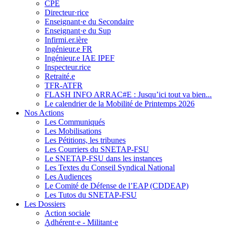
CPE
Directeur·rice
Enseignant·e du Secondaire
Enseignant·e du Sup
Infirmi.er.ière
Ingénieur.e FR
Ingénieur.e IAE IPEF
Inspecteur.rice
Retraité.e
TFR-ATFR
FLASH INFO ARRAC#E : Jusqu’ici tout va bien...
Le calendrier de la Mobilité de Printemps 2026
Nos Actions
Les Communiqués
Les Mobilisations
Les Pétitions, les tribunes
Les Courriers du SNETAP-FSU
Le SNETAP-FSU dans les instances
Les Textes du Conseil Syndical National
Les Audiences
Le Comité de Défense de l’EAP (CDDEAP)
Les Tutos du SNETAP-FSU
Les Dossiers
Action sociale
Adhérent·e - Militant·e